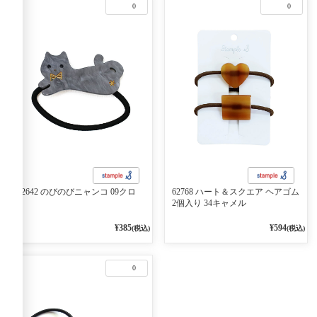
0
0
62642 のびのびニャンコ 09クロ
62768 ハート＆スクエア ヘアゴム
2個入り 34キャメル
¥385
¥594
(税込)
(税込)
0