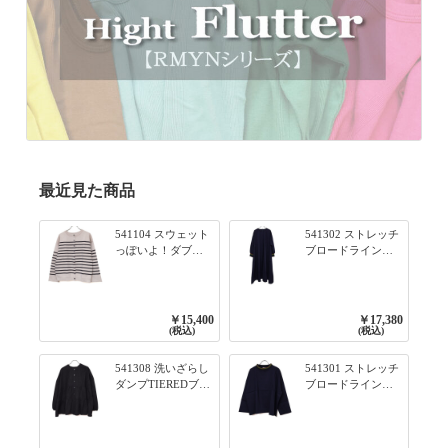
最近見た商品
541104 スウェット
541302 ストレッチ
っぽいよ！ダブル
ブロードライン入
フェイス柄シリー
りリブシリーズ ふ
ズ BORDER 裏の配
んわりスリーブ袖
色が決めて 2WAY
口ライン入りリブ
プルオーバー 101オ
ワンピース 79ネイ
￥15,400
￥17,380
フベージュ×ネイビ
ビー
(税込)
(税込)
ー／レッド
541308 洗いざらし
541301 ストレッチ
ダンプTIEREDブシ
ブロードライン入
リーズ ふんわりテ
りリブシリーズ ロ
ィアード2WAYブラ
ンTのように着れる
ウス 99ブラック/ク
ネックライン入り
ロ
リブプルオーバー