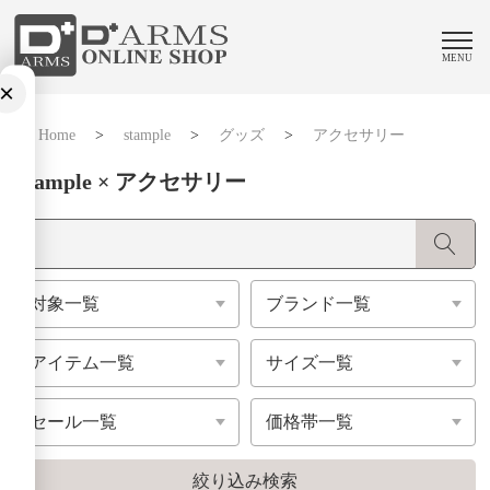
MENU
×
Home
>
stample
>
グッズ
>
アクセサリー
Stample × アクセサリー