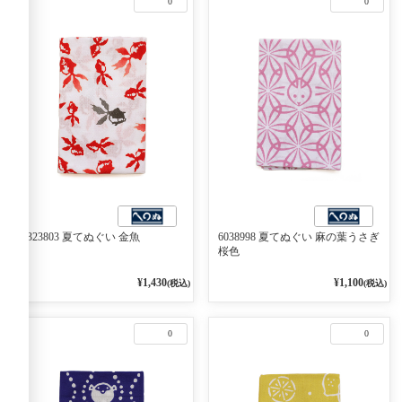
0
0
6323803 夏てぬぐい 金魚
6038998 夏てぬぐい 麻の葉うさぎ
桜色
¥1,430
¥1,100
(税込)
(税込)
0
0