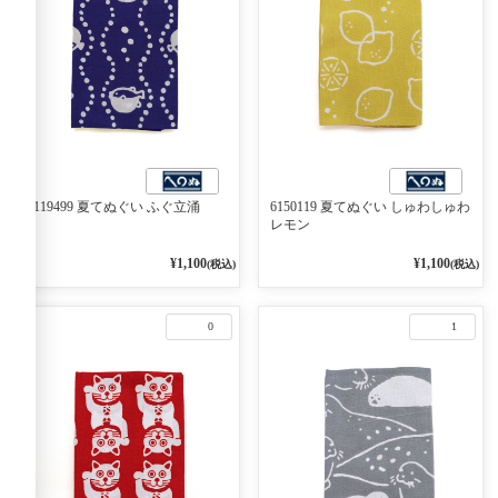
6119499 夏てぬぐい ふぐ立涌
6150119 夏てぬぐい しゅわしゅわ
レモン
¥1,100
¥1,100
(税込)
(税込)
0
1