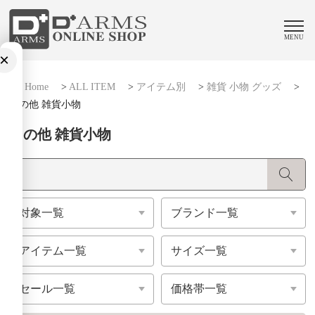
MENU
×
Home
>
ALL ITEM
>
アイテム別
>
雑貨 小物 グッズ
>
その他 雑貨小物
その他 雑貨小物