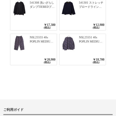
541308 洗いざらし
541301 ストレッチ
ダンプTIEREDブシ
ブロードライン入
リーズ ふんわりテ
りリブシリーズ ロ
ィアード2WAYブラ
ンTのように着れる
ウス 99ブラック/ク
ネックライン入り
ロ
リブプルオーバー
￥17,380
￥12,980
79ネイビー
(税込)
(税込)
NSL25555 40s
NSL25551 40s
POPLIN MEDIUM
POPLIN MEDIUM
FLOWER PRINT
FLOWER PRINT
TAPERED EASY
BANDED COLLAR
PANTS 3800NAVY
SHIRT WITE
BASE
GATHER
￥20,900
￥18,700
3800NAVY BASE
(税込)
(税込)
ご利用ガイド