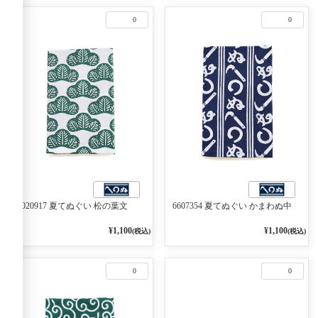
0
0
6020917 夏てぬぐい 松の葉文
6607354 夏てぬぐい かまわぬ中
¥1,100
¥1,100
(税込)
(税込)
0
0