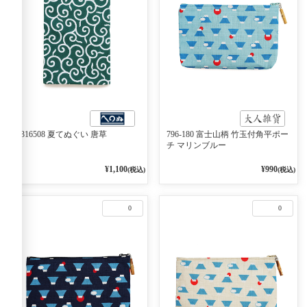
6316508 夏てぬぐい 唐草
796-180 富士山柄 竹玉付角平ポー
チ マリンブルー
¥1,100
¥990
(税込)
(税込)
0
0