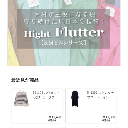
最近見た商品
541104 スウェット
541302 ストレッチ
っぽいよ！ダブル
ブロードライン入
フェイス柄シリー
りリブシリーズ ふ
ズ BORDER 裏の配
んわりスリーブ袖
色が決めて 2WAY
口ライン入りリブ
プルオーバー 101オ
ワンピース 79ネイ
￥15,400
￥17,380
フベージュ×ネイビ
ビー
(税込)
(税込)
ー／レッド