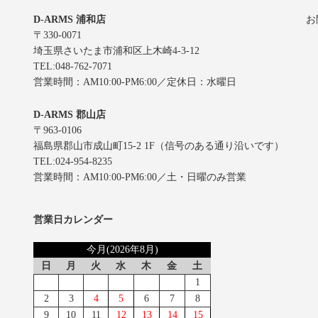
D-ARMS 浦和店
お
〒330-0071
埼玉県さいたま市浦和区上木崎4-3-12
TEL:048-762-7071
営業時間：AM10:00-PM6:00／定休日：水曜日
D-ARMS 郡山店
〒963-0106
福島県郡山市成山町15-2 1F（信号のある通り沿いです）
TEL:024-954-8235
営業時間：AM10:00-PM6:00／土・日曜のみ営業
営業日カレンダー
今月(2026年8月)
日
月
火
水
木
金
土
1
2
3
4
5
6
7
8
9
10
11
12
13
14
15