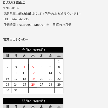
D-ARMS 郡山店
〒963-0106
福島県郡山市成山町15-2 1F（信号のある通り沿いです）
TEL:024-954-8235
営業時間：AM10:00-PM6:00／土・日曜のみ営業
営業日カレンダー
今月(2026年8月)
日
月
火
水
木
金
土
1
2
3
4
5
6
7
8
9
10
11
12
13
14
15
16
17
18
19
20
21
22
23
24
25
26
27
28
29
30
31
翌月(2026年9月)
日
月
火
水
木
金
土