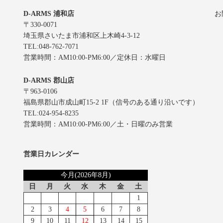
D-ARMS 浦和店
お
〒330-0071
埼玉県さいたま市浦和区上木崎4-3-12
TEL:048-762-7071
営業時間：AM10:00-PM6:00／定休日：水曜日
D-ARMS 郡山店
〒963-0106
福島県郡山市成山町15-2 1F（信号のある通り沿いです）
TEL:024-954-8235
営業時間：AM10:00-PM6:00／土・日曜のみ営業
営業日カレンダー
今月(2026年8月)
日
月
火
水
木
金
土
1
2
3
4
5
6
7
8
9
10
11
12
13
14
15