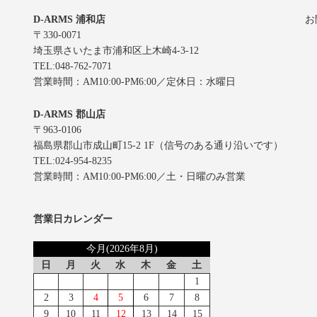
D-ARMS 浦和店
お
〒330-0071
埼玉県さいたま市浦和区上木崎4-3-12
TEL:048-762-7071
営業時間：AM10:00-PM6:00／定休日：水曜日
D-ARMS 郡山店
〒963-0106
福島県郡山市成山町15-2 1F（信号のある通り沿いです）
TEL:024-954-8235
営業時間：AM10:00-PM6:00／土・日曜のみ営業
営業日カレンダー
今月(2026年8月)
日
月
火
水
木
金
土
1
2
3
4
5
6
7
8
9
10
11
12
13
14
15