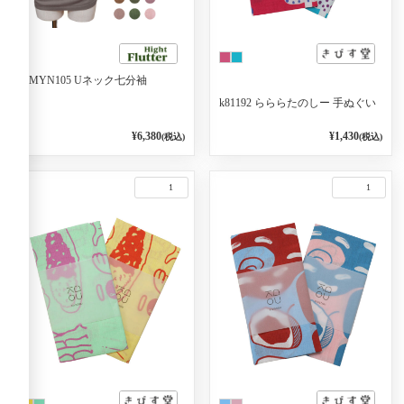
RMYN105 Uネック七分袖
k81192 らららたのしー 手ぬぐい
¥6,380
¥1,430
(税込)
(税込)
1
1