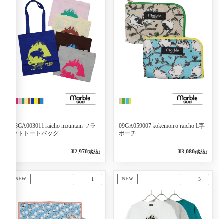
08GA003011 raicho mountain フラ
09GA059007 kokemomo raicho L字
ットトートバッグ
ポーチ
¥2,970
¥3,080
(税込)
(税込)
NEW
NEW
1
3