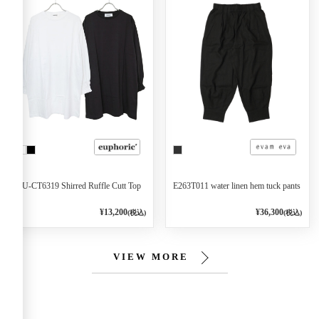
EU-CT6319 Shirred Ruffle Cutt Top
E263T011 water linen hem tuck pants
¥13,200
¥36,300
(税込)
(税込)
VIEW MORE