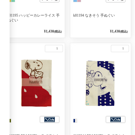
k81195 ハッピーカレーライス 手
k81194 なきそう 手ぬぐい
ぬぐい
¥1,430
¥1,430
(税込)
(税込)
1
1