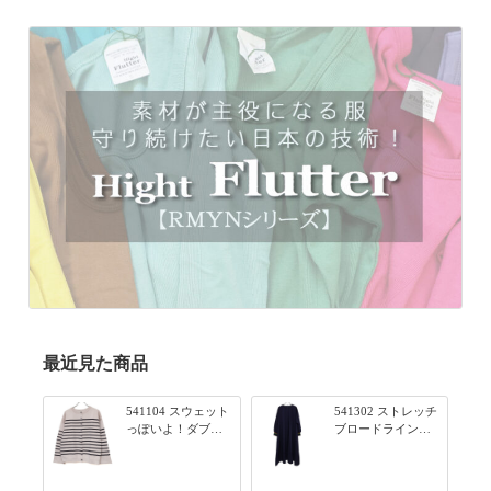
最近見た商品
541104 スウェット
541302 ストレッチ
っぽいよ！ダブル
ブロードライン入
フェイス柄シリー
りリブシリーズ ふ
ズ BORDER 裏の配
んわりスリーブ袖
色が決めて 2WAY
口ライン入りリブ