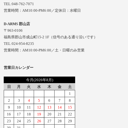
TEL:048-762-7071
営業時間：AM10:00-PM6:00／定休日：水曜日
D-ARMS 郡山店
〒963-0106
福島県郡山市成山町15-2 1F（信号のある通り沿いです）
TEL:024-954-8235
営業時間：AM10:00-PM6:00／土・日曜のみ営業
営業日カレンダー
今月(2026年8月)
日
月
火
水
木
金
土
1
2
3
4
5
6
7
8
9
10
11
12
13
14
15
16
17
18
19
20
21
22
23
24
25
26
27
28
29
30
31