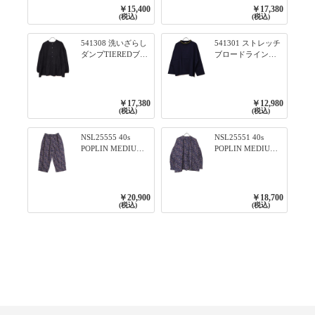
プルオーバー 101オ
ワンピース 79ネイ
￥15,400
￥17,380
フベージュ×ネイビ
ビー
(税込)
(税込)
ー／レッド
541308 洗いざらし
541301 ストレッチ
ダンプTIEREDブシ
ブロードライン入
リーズ ふんわりテ
りリブシリーズ ロ
ィアード2WAYブラ
ンTのように着れる
ウス 99ブラック/ク
ネックライン入り
ロ
リブプルオーバー
￥17,380
￥12,980
79ネイビー
(税込)
(税込)
NSL25555 40s
NSL25551 40s
POPLIN MEDIUM
POPLIN MEDIUM
FLOWER PRINT
FLOWER PRINT
TAPERED EASY
BANDED COLLAR
PANTS 3800NAVY
SHIRT WITE
BASE
GATHER
￥20,900
￥18,700
3800NAVY BASE
(税込)
(税込)