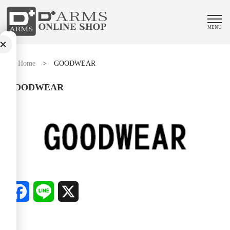
MENU
×
Home
>
GOODWEAR
GOODWEAR
Facebook
Line
X