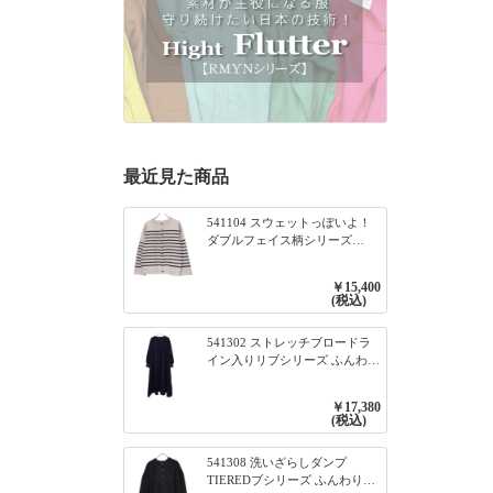
最近見た商品
541104 スウェットっぽいよ！
ダブルフェイス柄シリーズ
BORDER 裏の配色が決めて
2WAY プルオーバー 101オフベ
￥15,400
ージュ×ネイビー／レッド
(税込)
541302 ストレッチブロードラ
イン入りリブシリーズ ふんわり
スリーブ袖口ライン入りリブワ
ンピース 79ネイビー
￥17,380
(税込)
541308 洗いざらしダンプ
TIEREDブシリーズ ふんわりテ