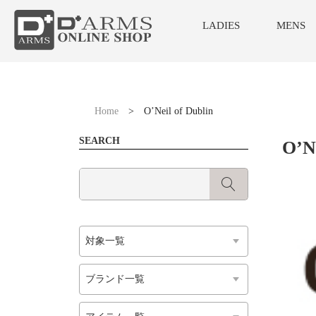
LADIES
MENS
Home
>
O’Neil of Dublin
SEARCH
O’Ne