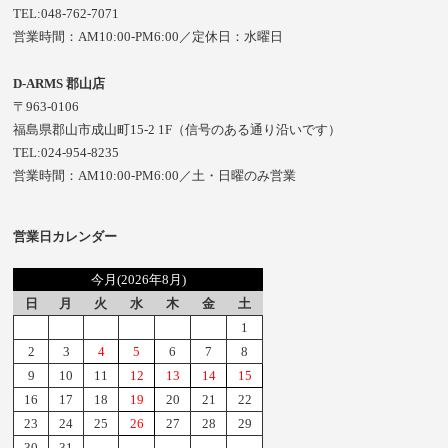
TEL:048-762-7071
営業時間：AM10:00-PM6:00／定休日：水曜日
D-ARMS 郡山店
〒963-0106
福島県郡山市成山町15-2 1F（信号のある通り沿いです）
TEL:024-954-8235
営業時間：AM10:00-PM6:00／土・日曜のみ営業
営業日カレンダー
今月(2026年8月)
日
月
火
水
木
金
土
1
2
3
4
5
6
7
8
9
10
11
12
13
14
15
16
17
18
19
20
21
22
23
24
25
26
27
28
29
30
31