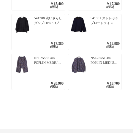
プルオーバー 101オ
ワンピース 79ネイ
￥15,400
￥17,380
フベージュ×ネイビ
ビー
(税込)
(税込)
ー／レッド
541308 洗いざらし
541301 ストレッチ
ダンプTIEREDブシ
ブロードライン入
リーズ ふんわりテ
りリブシリーズ ロ
ィアード2WAYブラ
ンTのように着れる
ウス 99ブラック/ク
ネックライン入り
ロ
リブプルオーバー
￥17,380
￥12,980
79ネイビー
(税込)
(税込)
NSL25555 40s
NSL25551 40s
POPLIN MEDIUM
POPLIN MEDIUM
FLOWER PRINT
FLOWER PRINT
TAPERED EASY
BANDED COLLAR
PANTS 3800NAVY
SHIRT WITE
BASE
GATHER
￥20,900
￥18,700
3800NAVY BASE
(税込)
(税込)