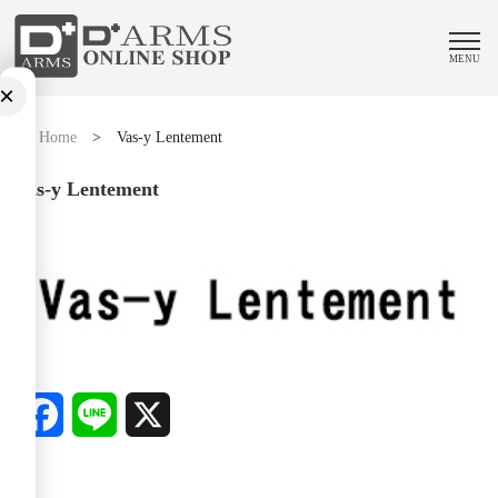
MENU
×
Home
>
Vas-y Lentement
Vas-y Lentement
Facebook
Line
X