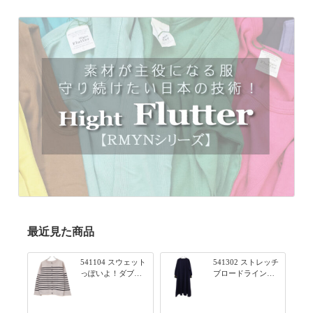
最近見た商品
541104 スウェット
541302 ストレッチ
っぽいよ！ダブル
ブロードライン入
フェイス柄シリー
りリブシリーズ ふ
ズ BORDER 裏の配
んわりスリーブ袖
色が決めて 2WAY
口ライン入りリブ