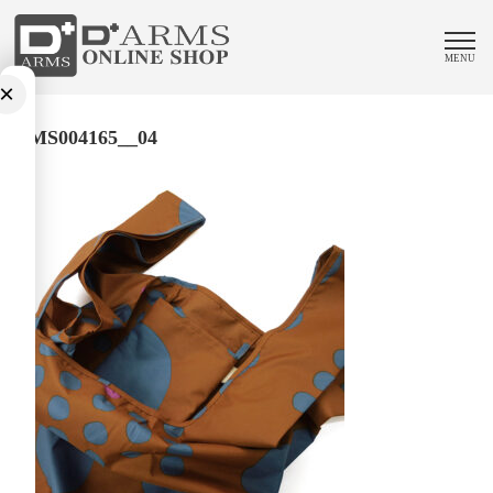
MENU
×
DMS004165__04