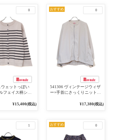
おすすめ
0
0
4 スウェットっぽい
541306 ヴィンテージウィザ
ルフェイス柄シリ
ー×手首にさっくりニット付
RDER 裏の配色が決
いちゃったリブシリーズ バ
AY プルオーバー
ンドカラージャケット 02オ
¥15,400
¥17,380
(税込)
(税込)
フベージュ×ネイビー
フベージュ
おすすめ
1
0