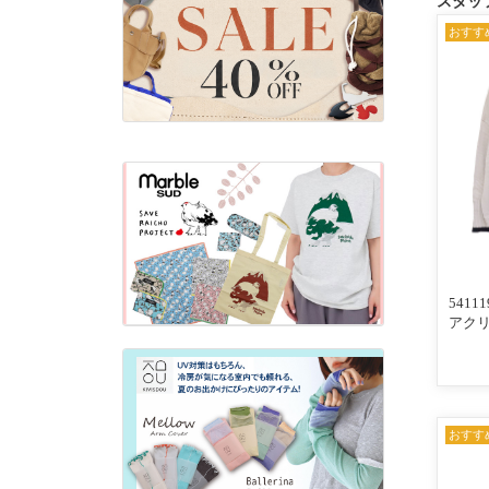
スタッ
おすす
541
アク
配色ラ
ロカー
×ネイ
おすす