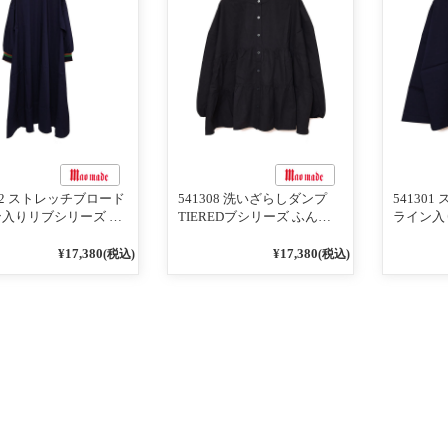
302 ストレッチブロード
541308 洗いざらしダンプ
54130
入りリブシリーズ ふ
TIEREDブシリーズ ふんわ
ライン入
りスリーブ袖口ライン
りティアード2WAYブラウス
ンTのよ
ブワンピース 79ネイ
99ブラック/クロ
ライン入
¥17,380
¥17,380
(税込)
(税込)
ー 79ネ