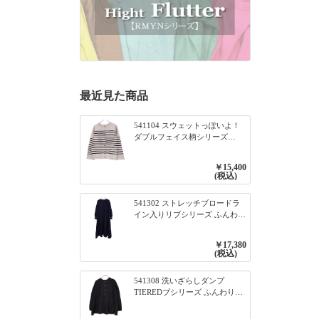
最近見た商品
541104 スウェットっぽいよ！
ダブルフェイス柄シリーズ
BORDER 裏の配色が決めて
2WAY プルオーバー 101オフベ
￥15,400
ージュ×ネイビー／レッド
(税込)
541302 ストレッチブロードラ
イン入りリブシリーズ ふんわり
スリーブ袖口ライン入りリブワ
ンピース 79ネイビー
￥17,380
(税込)
541308 洗いざらしダンプ
TIEREDブシリーズ ふんわりテ
ィアード2WAYブラウス 99ブラ
ック/クロ