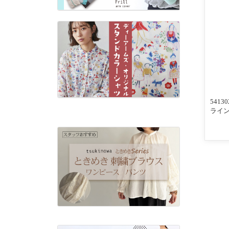
541
ライン
んわ
入りリ
ビー