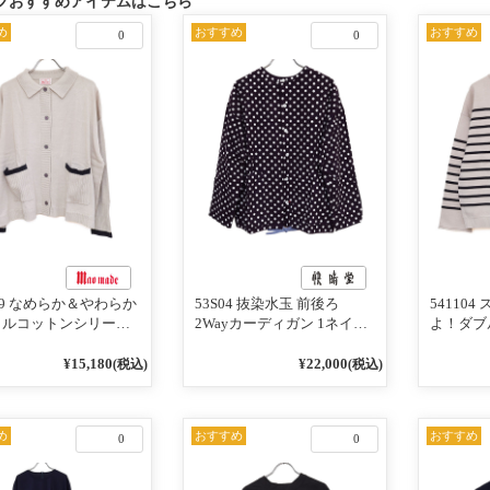
フおすすめアイテムはこちら
め
おすすめ
おすすめ
0
0
119 なめらか＆やわらか
53S04 抜染水玉 前後ろ
54110
リルコットンシリーズ
2Wayカーディガン 1ネイビ
よ！ダブ
インがアクセント ポ
ー
ーズ BO
ディガン 10ベージュ
めて 2W
¥15,180
¥22,000
(税込)
(税込)
ビー
101オ
／レッド
め
おすすめ
おすすめ
0
0