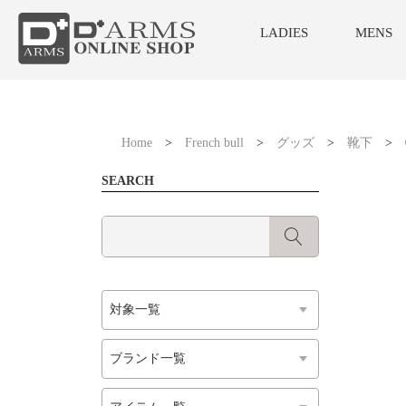
LADIES
MENS
Home
>
French bull
>
グッズ
>
靴下
>
SEARCH