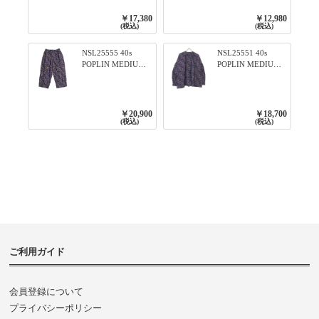
ウス 99ブラック/ク
ネックライン入り
ロ
リブプルオーバー
￥17,380
￥12,980
79ネイビー
(税込)
(税込)
NSL25555 40s
NSL25551 40s
POPLIN MEDIUM
POPLIN MEDIUM
FLOWER PRINT
FLOWER PRINT
TAPERED EASY
BANDED COLLAR
PANTS 3800NAVY
SHIRT WITE
BASE
GATHER
￥20,900
￥18,700
3800NAVY BASE
(税込)
(税込)
ご利用ガイド
会員登録について
プライバシーポリシー