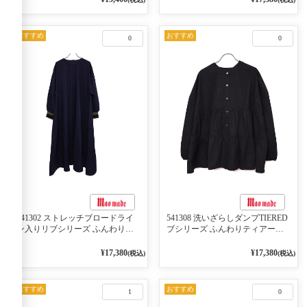
ジュ×ネイビー／レッド
おすすめ
おすすめ
0
0
541302 ストレッチブロードライ
541308 洗いざらしダンプTIERED
ン入りリブシリーズ ふんわりス
ブシリーズ ふんわりティアード
リーブ袖口ライン入りリブワンピ
2WAYブラウス 99ブラック/クロ
ース 79ネイビー
¥17,380
¥17,380
(税込)
(税込)
おすすめ
おすすめ
1
0