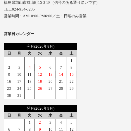
福島県郡山市成山町15-2 1F（信号のある通り沿いです）
TEL:024-954-8235
営業時間：AM10:00-PM6:00／土・日曜のみ営業
営業日カレンダー
今月(2026年8月)
日
月
火
水
木
金
土
1
2
3
4
5
6
7
8
9
10
11
12
13
14
15
16
17
18
19
20
21
22
23
24
25
26
27
28
29
30
31
翌月(2026年9月)
日
月
火
水
木
金
土
1
2
3
4
5
6
7
8
9
10
11
12