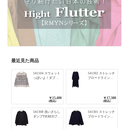
最近見た商品
541104 スウェット
541302 ストレッチ
っぽいよ！ダブル
ブロードライン入
フェイス柄シリー
りリブシリーズ ふ
ズ BORDER 裏の配
んわりスリーブ袖
色が決めて 2WAY
口ライン入りリブ
プルオーバー 101オ
ワンピース 79ネイ
￥15,400
￥17,380
フベージュ×ネイビ
ビー
(税込)
(税込)
ー／レッド
541308 洗いざらし
541301 ストレッチ
ダンプTIEREDブシ
ブロードライン入
リーズ ふんわりテ
りリブシリーズ ロ
ィアード2WAYブラ
ンTのように着れる