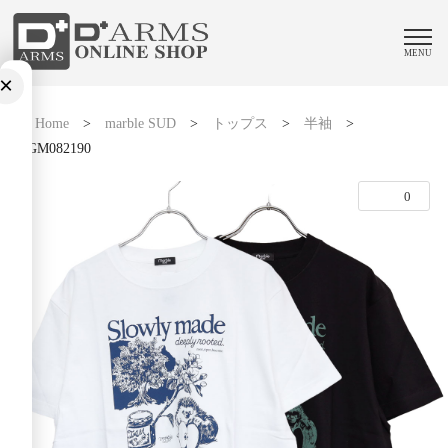
MENU
×
Home
>
marble SUD
>
トップス
>
半袖
>
01GM082190
0