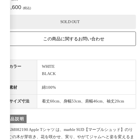
¥6,600
(税込)
SOLD OUT
この商品に関するお問い合わせ
カラー
WHITE
BLACK
素材
綿100%
サイズ寸法
着丈60cm、身幅53cm、肩幅46cm、袖丈20cm
商品説明
01GM082190 Apple Tシャツ は、marble SUD【マーブルシュッド】のり
んごの木が芽吹き、花を咲かせ、実り、やがてジャムへと姿を変えるま