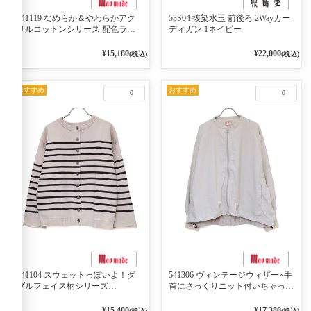
541119 なめらか＆やわらかアク
53S04 抜染水玉 前後ろ 2Wayカー
リルコットンシリーズ 配色ライ
ディガン 1ネイビー
ンがアクセント ポロカーディガ
ン 10ベージュ×ネイビー
¥15,180
¥22,000
(税込)
(税込)
おすすめ
おすすめ
0
0
541104 スウェットっぽいよ！ダ
541306 ヴィンテージウィザー×手
ブルフェイス柄シリーズ
首にさっくりニット付いちゃった
BORDER 裏の配色が決めて
リブシリーズ バンドカラージャ
2WAY プルオーバー 101オフベー
ケット 02オフベージュ
¥15,400
¥17,380
(税込)
(税込)