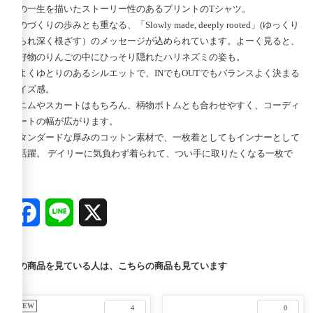
での一生を描いたストーリー性のあるプリントのTシャツ。
ものづくりの歩みとも重なる、「Slowly made, deeply rooted」(ゆっくり
作られ深く根ざす）のメッセージが込められています。よーく見ると、
大好物のりんごの中にひっそり隠れたハリネズミの姿も。
程よくゆとりのあるシルエットで、INでもOUTでもバランスよく決まる
サイズ感。
デニムやスカートはもちろん、柄物ボトムとも合わせやすく、コーディ
ネートの幅が広がります。
スタンダードな厚みのコットン素材で、一枚着としてもインナーとして
も活躍。 デイリーに気負わず着られて、つい手に取りたくなる一枚で
す。
Facebook
Line
X
この商品を見ている人は、こちらの商品も見ています
NEW
4
0