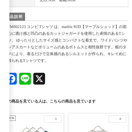
商品説明
02FM002123 コンビ Tシャツ は、marble SUD【マーブルシュッド】の前
中心に透け感と凹凸のあるカットジャガードを使用した表情のあるTシ
ャツ。 ゆったりとしたサイズ感とコンパクトな着丈で、ワイドパンツや
フレアスカートなどボリュームのあるボトムスと相性抜群です。裾のタ
ックにより、着るだけで立体感のあるシルエットが作られ、キレイめに
も着られるTシャツです。
Facebook
Line
X
この商品を見ている人は、こちらの商品も見ています
NEW
3
0