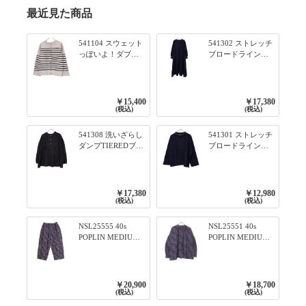
最近見た商品
541104 スウェット
541302 ストレッチ
っぽいよ！ダブル
ブロードライン入
フェイス柄シリー
りリブシリーズ ふ
ズ BORDER 裏の配
んわりスリーブ袖
色が決めて 2WAY
口ライン入りリブ
プルオーバー 101オ
ワンピース 79ネイ
￥15,400
￥17,380
フベージュ×ネイビ
ビー
(税込)
(税込)
ー／レッド
541308 洗いざらし
541301 ストレッチ
ダンプTIEREDブシ
ブロードライン入
リーズ ふんわりテ
りリブシリーズ ロ
ィアード2WAYブラ
ンTのように着れる
ウス 99ブラック/ク
ネックライン入り
ロ
リブプルオーバー
￥17,380
￥12,980
79ネイビー
(税込)
(税込)
NSL25555 40s
NSL25551 40s
POPLIN MEDIUM
POPLIN MEDIUM
FLOWER PRINT
FLOWER PRINT
TAPERED EASY
BANDED COLLAR
PANTS 3800NAVY
SHIRT WITE
BASE
GATHER
￥20,900
￥18,700
3800NAVY BASE
(税込)
(税込)