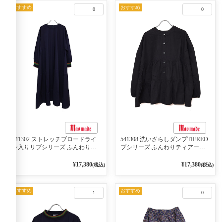
おすすめ
おすすめ
0
0
541302 ストレッチブロードライ
541308 洗いざらしダンプTIERED
ン入りリブシリーズ ふんわりス
ブシリーズ ふんわりティアード
リーブ袖口ライン入りリブワンピ
2WAYブラウス 99ブラック/クロ
ース 79ネイビー
¥17,380
¥17,380
(税込)
(税込)
おすすめ
おすすめ
1
0