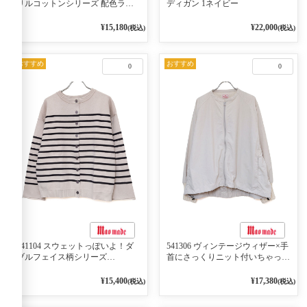
リルコットンシリーズ 配色ライ
ディガン 1ネイビー
ンがアクセント ポロカーディガ
ン 10ベージュ×ネイビー
¥15,180
¥22,000
(税込)
(税込)
おすすめ
おすすめ
0
0
541104 スウェットっぽいよ！ダ
541306 ヴィンテージウィザー×手
ブルフェイス柄シリーズ
首にさっくりニット付いちゃった
BORDER 裏の配色が決めて
リブシリーズ バンドカラージャ
2WAY プルオーバー 101オフベー
ケット 02オフベージュ
¥15,400
¥17,380
(税込)
(税込)
ジュ×ネイビー／レッド