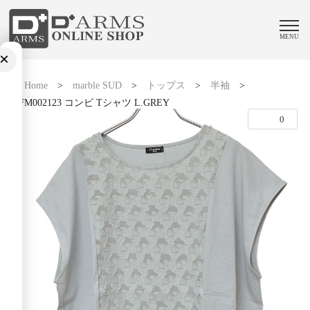
MENU
×
Home
>
marble SUD
>
トップス
>
半袖
>
02FM002123 コンビ Tシャツ L.GREY
0