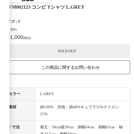
02FM002123 コンビ Tシャツ L.GREY
サイズ：F
売り切れ
¥11,000
(税込)
SOLD OUT
この商品に関するお問い合わせ
カラー
L.GREY
素材
綿100% 別地：綿48%キュプラ31%ナイロン
21%
F 寸法
着丈：58cm後59cm 身幅64cm 肩幅63cm 袖
丈22.5cm 裾幅50cm