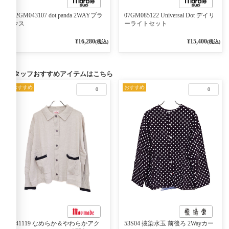
02GM043107 dot panda 2WAYブラ
07GM085122 Universal Dot デイリ
ウス
ーライトセット
¥16,280
¥15,400
(税込)
(税込)
スタッフおすすめアイテムはこちら
おすすめ
おすすめ
0
0
541119 なめらか＆やわらかアク
53S04 抜染水玉 前後ろ 2Wayカー