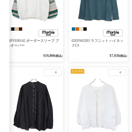
04FF030142 ボーダースリーブ プ
02EF043203 ラフニット ハイネッ
ルオーバー
クLS
¥19,800
¥7,920
(税込)
(税込)
おすすめ
0
0