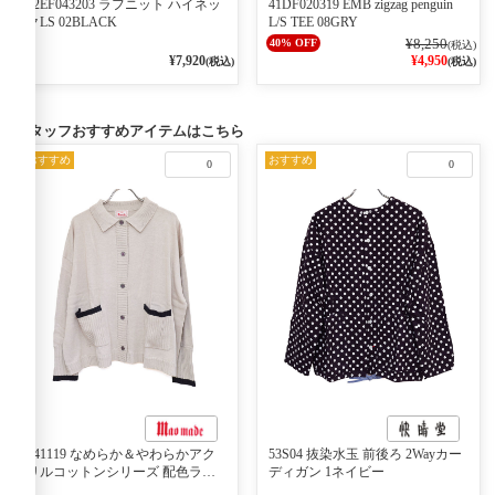
02EF043203 ラフニット ハイネッ
41DF020319 EMB zigzag penguin
クLS 02BLACK
L/S TEE 08GRY
¥8,250
40% OFF
(税込)
¥7,920
¥4,950
(税込)
(税込)
スタッフおすすめアイテムはこちら
おすすめ
おすすめ
0
0
541119 なめらか＆やわらかアク
53S04 抜染水玉 前後ろ 2Wayカー
リルコットンシリーズ 配色ライ
ディガン 1ネイビー
ンがアクセント ポロカーディガ