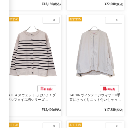
ン 10ベージュ×ネイビー
¥15,180
¥22,000
(税込)
(税込)
おすすめ
おすすめ
0
0
541104 スウェットっぽいよ！ダ
541306 ヴィンテージウィザー×手
ブルフェイス柄シリーズ
首にさっくりニット付いちゃった
BORDER 裏の配色が決めて
リブシリーズ バンドカラージャ
2WAY プルオーバー 101オフベー
ケット 02オフベージュ
¥15,400
¥17,380
(税込)
(税込)
ジュ×ネイビー／レッド
おすすめ
おすすめ
0
0