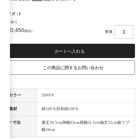
サイズ：F
在庫有り
¥10,450
(税込)
数量
この商品に関するお問い合わせ
カラー
59NVY
素材
綿100％別布綿100％
F 寸法
着丈56.5cm身幅63cm肩幅61.5cm袖丈51cm裾リブ
幅34cm