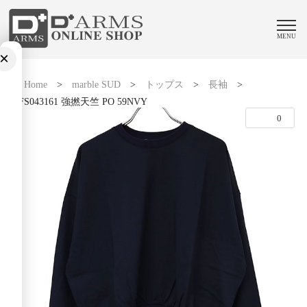
MENU
×
Home
>
marble SUD
>
トップス
>
長袖
>
02FS043161 強撚天竺 PO 59NVY
0