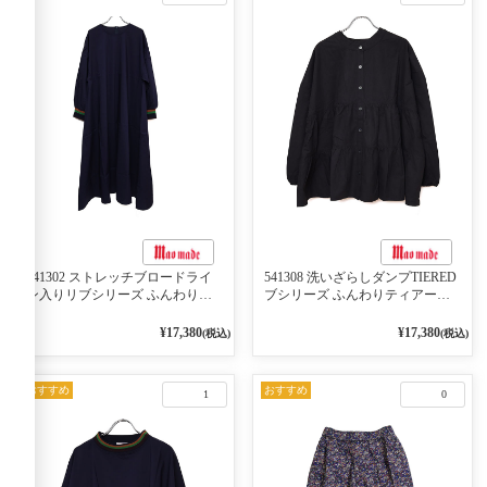
541302 ストレッチブロードライ
541308 洗いざらしダンプTIERED
ン入りリブシリーズ ふんわりス
ブシリーズ ふんわりティアード
リーブ袖口ライン入りリブワンピ
2WAYブラウス 99ブラック/クロ
ース 79ネイビー
¥17,380
¥17,380
(税込)
(税込)
おすすめ
おすすめ
1
0