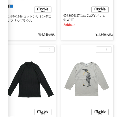
05FS076127 Lace 2WAY ボレロ
05FF071149 コットンリネンデニ
01WHT
ム フリルブラウス
Soldout
¥16,940
¥14,960
(税込)
(税込)
0
0