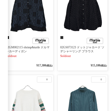
02GM002115 shrimp&turtle ドルマ
02GS073123 ドットジャカード ソ
ンカーディガン
デシャーリング ブラウス
Soldout
Soldout
¥17,380
¥15,180
(税込)
(税込)
0
0