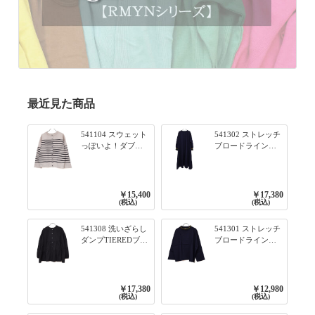
最近見た商品
541104 スウェット
541302 ストレッチ
っぽいよ！ダブル
ブロードライン入
フェイス柄シリー
りリブシリーズ ふ
ズ BORDER 裏の配
んわりスリーブ袖
色が決めて 2WAY
口ライン入りリブ
プルオーバー 101オ
ワンピース 79ネイ
￥15,400
￥17,380
フベージュ×ネイビ
ビー
(税込)
(税込)
ー／レッド
541308 洗いざらし
541301 ストレッチ
ダンプTIEREDブシ
ブロードライン入
リーズ ふんわりテ
りリブシリーズ ロ
ィアード2WAYブラ
ンTのように着れる
ウス 99ブラック/ク
ネックライン入り
ロ
リブプルオーバー
￥17,380
￥12,980
79ネイビー
(税込)
(税込)