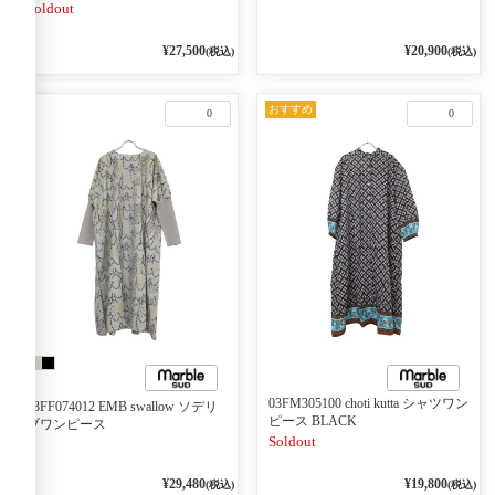
Soldout
¥27,500
¥20,900
(税込)
(税込)
おすすめ
0
0
03FM305100 choti kutta シャツワン
03FF074012 EMB swallow ソデリ
ピース BLACK
ブワンピース
Soldout
¥29,480
¥19,800
(税込)
(税込)