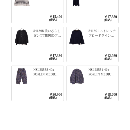
フェイス柄シリー
りリブシリーズ ふ
ズ BORDER 裏の配
んわりスリーブ袖
色が決めて 2WAY
口ライン入りリブ
プルオーバー 101オ
ワンピース 79ネイ
￥15,400
￥17,380
フベージュ×ネイビ
ビー
(税込)
(税込)
ー／レッド
541308 洗いざらし
541301 ストレッチ
ダンプTIEREDブシ
ブロードライン入
リーズ ふんわりテ
りリブシリーズ ロ
ィアード2WAYブラ
ンTのように着れる
ウス 99ブラック/ク
ネックライン入り
ロ
リブプルオーバー
￥17,380
￥12,980
79ネイビー
(税込)
(税込)
NSL25555 40s
NSL25551 40s
POPLIN MEDIUM
POPLIN MEDIUM
FLOWER PRINT
FLOWER PRINT
TAPERED EASY
BANDED COLLAR
PANTS 3800NAVY
SHIRT WITE
BASE
GATHER
￥20,900
￥18,700
3800NAVY BASE
(税込)
(税込)