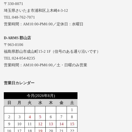
〒330-0071
埼玉県さいたま市浦和区上木崎4-3-12
TEL:048-762-7071
営業時間：AM10:00-PM6:00／定休日：水曜日
D-ARMS 郡山店
〒963-0106
福島県郡山市成山町15-2 1F（信号のある通り沿いです）
TEL:024-954-8235
営業時間：AM10:00-PM6:00／土・日曜のみ営業
営業日カレンダー
今月(2026年8月)
日
月
火
水
木
金
土
1
2
3
4
5
6
7
8
9
10
11
12
13
14
15
16
17
18
19
20
21
22