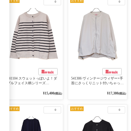
おすすめ
おすすめ
0
0
541104 スウェットっぽいよ！ダ
541306 ヴィンテージウィザー×手
ブルフェイス柄シリーズ
首にさっくりニット付いちゃった
BORDER 裏の配色が決めて
リブシリーズ バンドカラージャ
2WAY プルオーバー 101オフベー
ケット 02オフベージュ
¥15,400
¥17,380
(税込)
(税込)
ジュ×ネイビー／レッド
おすすめ
おすすめ
0
0