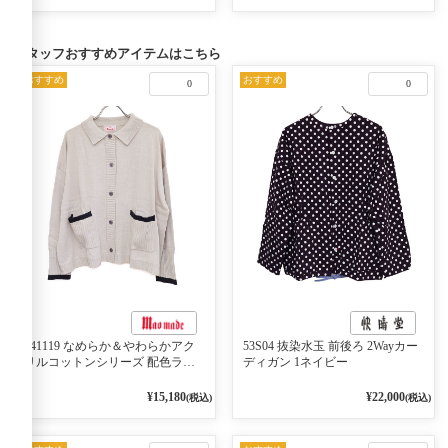
スタッフおすすめアイテムはこちら
おすすめ
おすすめ
0
0
541119 なめらか＆やわらかアク
53S04 抜染水玉 前後ろ 2Wayカー
リルコットンシリーズ 配色ライ
ディガン 1ネイビー
ンがアクセント ポロカーディガ
ン 10ベージュ×ネイビー
¥15,180
¥22,000
(税込)
(税込)