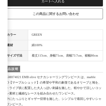
この商品に関するお問い合わせ
カラー
GREEN
素材
綿100%
サイズ寸法
着丈115cm、身幅71cm、肩幅73.7cm、裾幅80cm
商品説明
03GM074021 EMB olive セナカシャーリングワンピース は、marble
SUD【マーブルシュッド】の希望や平和の象徴であるオリーブと鳩を、
ストライプ状に配置した大人っぽい刺繍を施した、軽やかで涼しいコッ
トン素材と繊細なレースを組み合わせたワンピース。
背中にたっぷりとギャザー切替を施した、シンプルで着回しやすいシャ
ツワンピース。