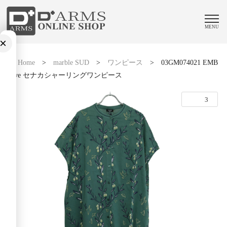
MENU
×
Home
>
marble SUD
>
ワンピース
>
03GM074021 EMB
olive セナカシャーリングワンピース
3