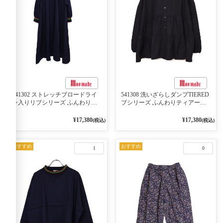
541302 ストレッチブロードライ
541308 洗いざらしダンプTIERED
ン入りリブシリーズ ふんわりス
ブシリーズ ふんわりティアード
リーブ袖口ライン入りリブワンピ
2WAYブラウス 99ブラック/クロ
ース 79ネイビー
¥17,380
¥17,380
(税込)
(税込)
おすすめ
おすすめ
1
0