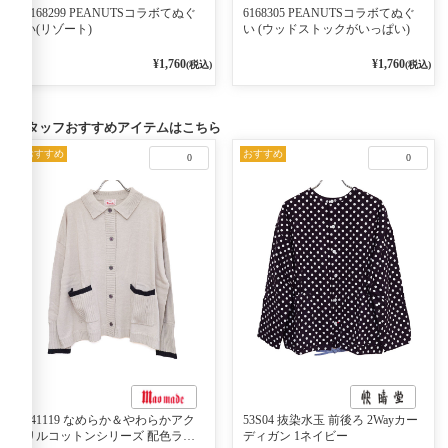
6168299 PEANUTSコラボてぬぐ
6168305 PEANUTSコラボてぬぐ
い(リゾート)
い (ウッドストックがいっぱい)
¥1,760
¥1,760
(税込)
(税込)
スタッフおすすめアイテムはこちら
おすすめ
おすすめ
0
0
541119 なめらか＆やわらかアク
53S04 抜染水玉 前後ろ 2Wayカー
リルコットンシリーズ 配色ライ
ディガン 1ネイビー