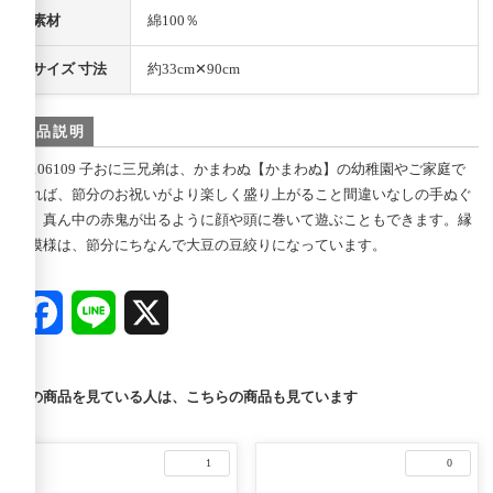
素材
綿100％
サイズ 寸法
約33cm✕90cm
商品説明
06106109 子おに三兄弟は、かまわぬ【かまわぬ】の幼稚園やご家庭で
飾れば、節分のお祝いがより楽しく盛り上がること間違いなしの手ぬぐ
い。真ん中の赤鬼が出るように顔や頭に巻いて遊ぶこともできます。縁
の模様は、節分にちなんで大豆の豆絞りになっています。
Facebook
Line
X
この商品を見ている人は、こちらの商品も見ています
1
0