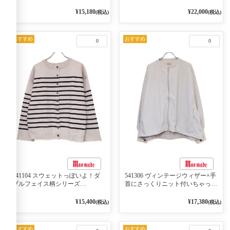
ンがアクセント ポロカーディガ
ン 10ベージュ×ネイビー
¥15,180
¥22,000
(税込)
(税込)
おすすめ
おすすめ
0
0
541104 スウェットっぽいよ！ダ
541306 ヴィンテージウィザー×手
ブルフェイス柄シリーズ
首にさっくりニット付いちゃった
BORDER 裏の配色が決めて
リブシリーズ バンドカラージャ
2WAY プルオーバー 101オフベー
ケット 02オフベージュ
¥15,400
¥17,380
(税込)
(税込)
ジュ×ネイビー／レッド
おすすめ
おすすめ