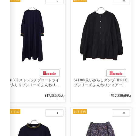
0
0
541302 ストレッチブロードライ
541308 洗いざらしダンプTIERED
ン入りリブシリーズ ふんわりス
ブシリーズ ふんわりティアード
リーブ袖口ライン入りリブワンピ
2WAYブラウス 99ブラック/クロ
ース 79ネイビー
¥17,380
¥17,380
(税込)
(税込)
おすすめ
おすすめ
1
0