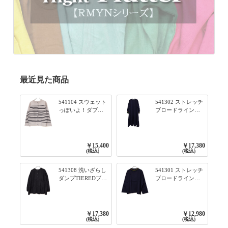
最近見た商品
541104 スウェット
541302 ストレッチ
っぽいよ！ダブル
ブロードライン入
フェイス柄シリー
りリブシリーズ ふ
ズ BORDER 裏の配
んわりスリーブ袖
色が決めて 2WAY
口ライン入りリブ
プルオーバー 101オ
ワンピース 79ネイ
￥15,400
￥17,380
フベージュ×ネイビ
ビー
(税込)
(税込)
ー／レッド
541308 洗いざらし
541301 ストレッチ
ダンプTIEREDブシ
ブロードライン入
リーズ ふんわりテ
りリブシリーズ ロ
ィアード2WAYブラ
ンTのように着れる
ウス 99ブラック/ク
ネックライン入り
ロ
リブプルオーバー
￥17,380
￥12,980
79ネイビー
(税込)
(税込)