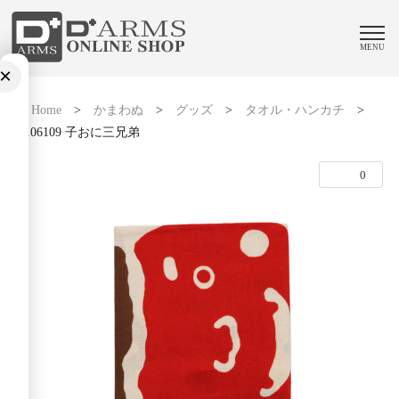
MENU
×
Home
>
かまわぬ
>
グッズ
>
タオル・ハンカチ
>
06106109 子おに三兄弟
0