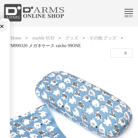
MENU
×
Home
>
marble SUD
>
グッズ
>
その他 グッズ
>
09FM999320 メガネケース raicho 99ONE
0