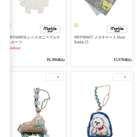
08FF069058 レースポニーマルチ
09FF999457 メガネケース Heart
スカーフ
Rabbit 25
Soldout
¥6,380
¥2,970
(税込)
(税込)
0
0