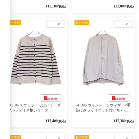
ンがアクセント ポロカーディガ
ン 10ベージュ×ネイビー
¥15,180
¥22,000
(税込)
(税込)
おすすめ
おすすめ
0
0
541104 スウェットっぽいよ！ダ
541306 ヴィンテージウィザー×手
ブルフェイス柄シリーズ
首にさっくりニット付いちゃった
BORDER 裏の配色が決めて
リブシリーズ バンドカラージャ
2WAY プルオーバー 101オフベー
ケット 02オフベージュ
¥15,400
¥17,380
(税込)
(税込)
ジュ×ネイビー／レッド
おすすめ
おすすめ
0
0