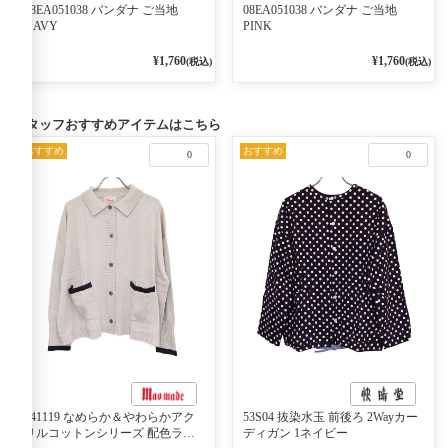
08EA051038 バンダナ ご当地
08EA051038 バンダナ ご当地
NAVY
PINK
¥1,760
¥1,760
(税込)
(税込)
スタッフおすすめアイテムはこちら
おすすめ
おすすめ
0
0
541119 なめらか＆やわらかアク
53S04 抜染水玉 前後ろ 2Wayカー
リルコットンシリーズ 配色ライ
ディガン 1ネイビー