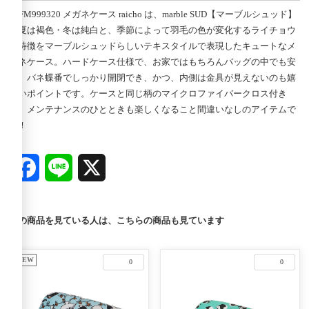
09FM999320 メガネケース raicho は、marble SUD【マーブルシュッド】
の夏は褐色・冬は純白と、季節によって羽毛の色が変化するライチョウ
の特徴をマーブルシュッドらしいテキスタイルで表現したキュートなメ
ガネケース。ハードケース仕様で、お家ではもちろんバッグの中でも安
心。バネ蝶番でしっかり開閉でき、かつ、内側は金具が見えないのも嬉
しいポイントです。ケースと同じ柄のマイクロファイバークロス付き
で、メンテナンスのひとときも楽しくなること間違いなしのアイテムで
す！
Facebook
Line
X
この商品を見ている人は、こちらの商品も見ています
NEW
0
0