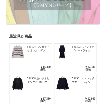
最近見た商品
541104 スウェット
541302 ストレッチ
っぽいよ！ダブル
ブロードライン入
フェイス柄シリー
りリブシリーズ ふ
ズ BORDER 裏の配
んわりスリーブ袖
色が決めて 2WAY
口ライン入りリブ
プルオーバー 101オ
ワンピース 79ネイ
￥15,400
￥17,380
フベージュ×ネイビ
ビー
(税込)
(税込)
ー／レッド
541308 洗いざらし
541301 ストレッチ
ダンプTIEREDブシ
ブロードライン入
リーズ ふんわりテ
りリブシリーズ ロ
ィアード2WAYブラ
ンTのように着れる
ウス 99ブラック/ク
ネックライン入り
ロ
リブプルオーバー
￥17,380
￥12,980
79ネイビー
(税込)
(税込)