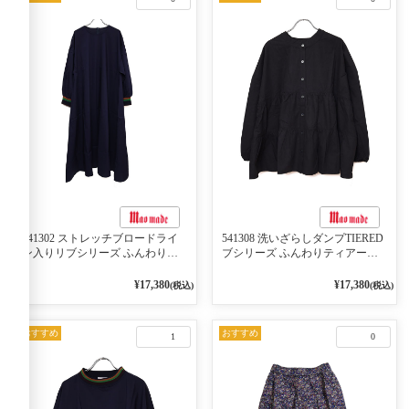
541302 ストレッチブロードライ
541308 洗いざらしダンプTIERED
ン入りリブシリーズ ふんわりス
ブシリーズ ふんわりティアード
リーブ袖口ライン入りリブワンピ
2WAYブラウス 99ブラック/クロ
ース 79ネイビー
¥17,380
¥17,380
(税込)
(税込)
おすすめ
おすすめ
1
0