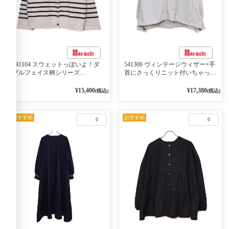
541104 スウェットっぽいよ！ダ
541306 ヴィンテージウィザー×手
ブルフェイス柄シリーズ
首にさっくりニット付いちゃった
BORDER 裏の配色が決めて
リブシリーズ バンドカラージャ
2WAY プルオーバー 101オフベー
ケット 02オフベージュ
¥15,400
¥17,380
(税込)
(税込)
ジュ×ネイビー／レッド
おすすめ
おすすめ
0
0