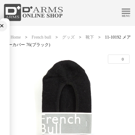
MENU
×
Home
>
French bull
>
グッズ
>
靴下
>
11-10192 メア
リーカバー 76(ブラック)
0