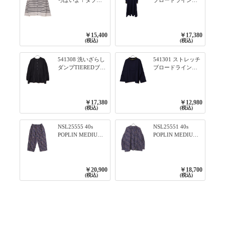
っぽいよ！ダブル
ブロードライン入
フェイス柄シリー
りリブシリーズ ふ
ズ BORDER 裏の配
んわりスリーブ袖
色が決めて 2WAY
口ライン入りリブ
プルオーバー 101オ
ワンピース 79ネイ
￥15,400
￥17,380
フベージュ×ネイビ
ビー
(税込)
(税込)
ー／レッド
541308 洗いざらし
541301 ストレッチ
ダンプTIEREDブシ
ブロードライン入
リーズ ふんわりテ
りリブシリーズ ロ
ィアード2WAYブラ
ンTのように着れる
ウス 99ブラック/ク
ネックライン入り
ロ
リブプルオーバー
￥17,380
￥12,980
79ネイビー
(税込)
(税込)
NSL25555 40s
NSL25551 40s
POPLIN MEDIUM
POPLIN MEDIUM
FLOWER PRINT
FLOWER PRINT
TAPERED EASY
BANDED COLLAR
PANTS 3800NAVY
SHIRT WITE
BASE
GATHER
￥20,900
￥18,700
3800NAVY BASE
(税込)
(税込)