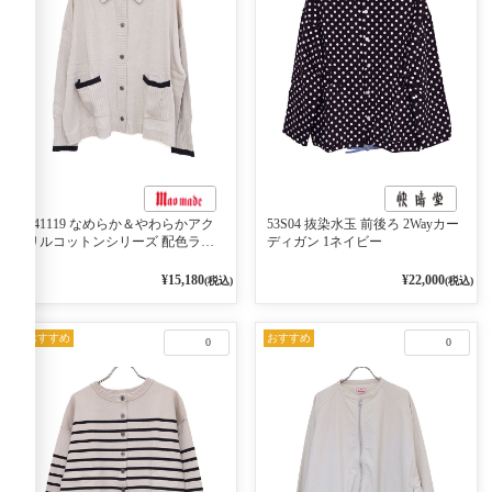
541119 なめらか＆やわらかアク
53S04 抜染水玉 前後ろ 2Wayカー
リルコットンシリーズ 配色ライ
ディガン 1ネイビー
ンがアクセント ポロカーディガ
ン 10ベージュ×ネイビー
¥15,180
¥22,000
(税込)
(税込)
おすすめ
おすすめ
0
0