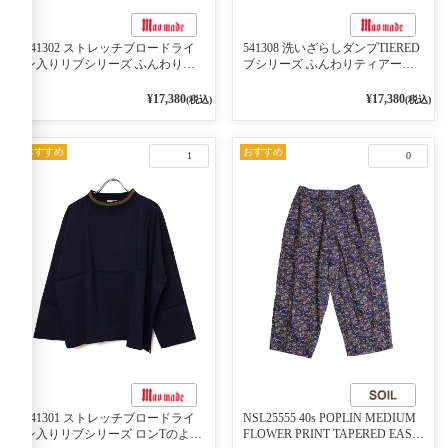
541302 ストレッチブロードライ
541308 洗いざらしダンプTIERED
ン入りリブシリーズ ふんわりス
ブシリーズ ふんわりティアード
リーブ袖口ライン入りリブワンピ
2WAYブラウス 99ブラック/クロ
ース 79ネイビー
¥17,380
¥17,380
(税込)
(税込)
おすすめ
おすすめ
1
0
541301 ストレッチブロードライ
NSL25555 40s POPLIN MEDIUM
ン入りリブシリーズ ロンTのよう
FLOWER PRINT TAPERED EASY