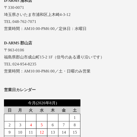
D-ARMS 浦和店
〒330-0071
埼玉県さいたま市浦和区上木崎4-3-12
TEL:048-762-7071
営業時間：AM10:00-PM6:00／定休日：水曜日
D-ARMS 郡山店
〒963-0106
福島県郡山市成山町15-2 1F（信号のある通り沿いです）
TEL:024-954-8235
営業時間：AM10:00-PM6:00／土・日曜のみ営業
営業日カレンダー
今月(2026年8月)
日
月
火
水
木
金
土
1
2
3
4
5
6
7
8
9
10
11
12
13
14
15