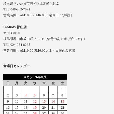
埼玉県さいたま市浦和区上木崎4-3-12
TEL:048-762-7071
営業時間：AM10:00-PM6:00／定休日：水曜日
D-ARMS 郡山店
〒963-0106
福島県郡山市成山町15-2 1F（信号のある通り沿いです）
TEL:024-954-8235
営業時間：AM10:00-PM6:00／土・日曜のみ営業
営業日カレンダー
今月(2026年8月)
日
月
火
水
木
金
土
1
2
3
4
5
6
7
8
9
10
11
12
13
14
15
16
17
18
19
20
21
22
23
24
25
26
27
28
29