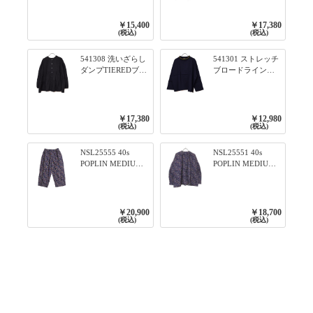
色が決めて 2WAY
口ライン入りリブ
プルオーバー 101オ
ワンピース 79ネイ
￥15,400
￥17,380
フベージュ×ネイビ
ビー
(税込)
(税込)
ー／レッド
541308 洗いざらし
541301 ストレッチ
ダンプTIEREDブシ
ブロードライン入
リーズ ふんわりテ
りリブシリーズ ロ
ィアード2WAYブラ
ンTのように着れる
ウス 99ブラック/ク
ネックライン入り
ロ
リブプルオーバー
￥17,380
￥12,980
79ネイビー
(税込)
(税込)
NSL25555 40s
NSL25551 40s
POPLIN MEDIUM
POPLIN MEDIUM
FLOWER PRINT
FLOWER PRINT
TAPERED EASY
BANDED COLLAR
PANTS 3800NAVY
SHIRT WITE
BASE
GATHER
￥20,900
￥18,700
3800NAVY BASE
(税込)
(税込)