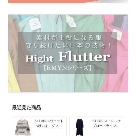
最近見た商品
541104 スウェット
541302 ストレッチ
っぽいよ！ダブル
ブロードライン入
フェイス柄シリー
りリブシリーズ ふ
ズ BORDER 裏の配
んわりスリーブ袖