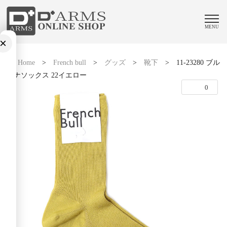
MENU
×
Home
>
French bull
>
グッズ
>
靴下
>
11-23280 ブル
ーナソックス 22イエロー
0