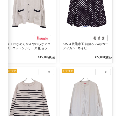
541119 なめらか＆やわらかアク
53S04 抜染水玉 前後ろ 2Wayカー
リルコットンシリーズ 配色ライ
ディガン 1ネイビー
ンがアクセント ポロカーディガ
ン 10ベージュ×ネイビー
¥15,180
¥22,000
(税込)
(税込)
おすすめ
おすすめ
0
0