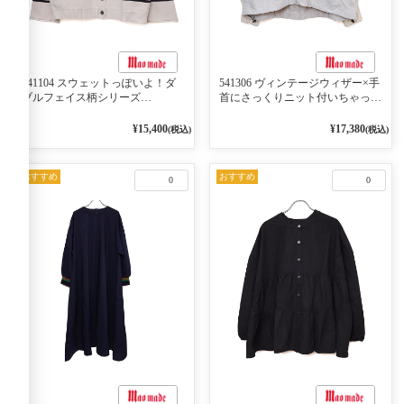
541104 スウェットっぽいよ！ダ
541306 ヴィンテージウィザー×手
ブルフェイス柄シリーズ
首にさっくりニット付いちゃった
BORDER 裏の配色が決めて
リブシリーズ バンドカラージャ
2WAY プルオーバー 101オフベー
ケット 02オフベージュ
¥15,400
¥17,380
(税込)
(税込)
ジュ×ネイビー／レッド
おすすめ
おすすめ
0
0