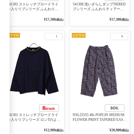
541302 ストレッチブロードライ
541308 洗いざらしダンプTIERED
ン入りリブシリーズ ふんわりス
ブシリーズ ふんわりティアード
リーブ袖口ライン入りリブワンピ
2WAYブラウス 99ブラック/クロ
ース 79ネイビー
¥17,380
¥17,380
(税込)
(税込)
おすすめ
おすすめ
1
0
541301 ストレッチブロードライ
NSL25555 40s POPLIN MEDIUM
ン入りリブシリーズ ロンTのよう
FLOWER PRINT TAPERED EASY
に着れる ネックライン入りリブ
PANTS 3800NAVY BASE
プルオーバー 79ネイビー
¥12,980
¥20,900
(税込)
(税込)