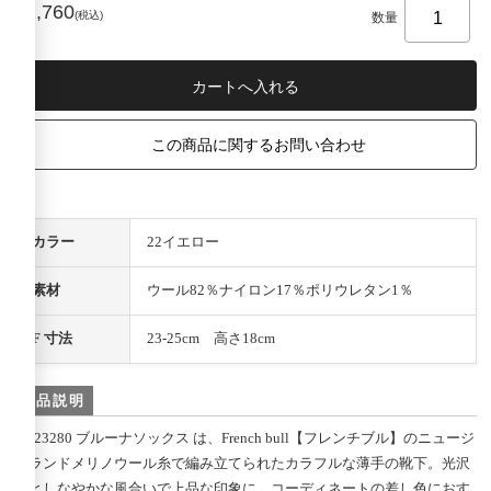
¥1,760
(税込)
数量
この商品に関するお問い合わせ
カラー
22イエロー
素材
ウール82％ナイロン17％ポリウレタン1％
F 寸法
23-25cm 高さ18cm
商品説明
11-23280 ブルーナソックス は、French bull【フレンチブル】のニュージ
ーランドメリノウール糸で編み立てられたカラフルな薄手の靴下。光沢
感としなやかな風合いで上品な印象に。コーディネートの差し色におす