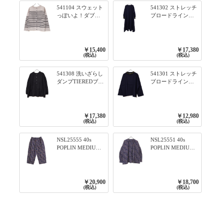
541104 スウェット
541302 ストレッチ
っぽいよ！ダブル
ブロードライン入
フェイス柄シリー
りリブシリーズ ふ
ズ BORDER 裏の配
んわりスリーブ袖
色が決めて 2WAY
口ライン入りリブ
プルオーバー 101オ
ワンピース 79ネイ
￥15,400
￥17,380
フベージュ×ネイビ
ビー
(税込)
(税込)
ー／レッド
541308 洗いざらし
541301 ストレッチ
ダンプTIEREDブシ
ブロードライン入
リーズ ふんわりテ
りリブシリーズ ロ
ィアード2WAYブラ
ンTのように着れる
ウス 99ブラック/ク
ネックライン入り
ロ
リブプルオーバー
￥17,380
￥12,980
79ネイビー
(税込)
(税込)
NSL25555 40s
NSL25551 40s
POPLIN MEDIUM
POPLIN MEDIUM
FLOWER PRINT
FLOWER PRINT
TAPERED EASY
BANDED COLLAR
PANTS 3800NAVY
SHIRT WITE
BASE
GATHER
￥20,900
￥18,700
3800NAVY BASE
(税込)
(税込)