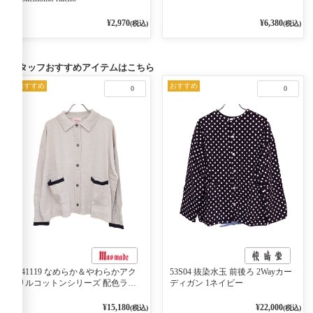
¥2,970
¥6,380
(税込)
(税込)
スタッフおすすめアイテムはこちら
おすすめ
おすすめ
0
0
541119 なめらか＆やわらかアク
53S04 抜染水玉 前後ろ 2Wayカー
リルコットンシリーズ 配色ライ
ディガン 1ネイビー
ンがアクセント ポロカーディガ
ン 10ベージュ×ネイビー
¥15,180
¥22,000
(税込)
(税込)