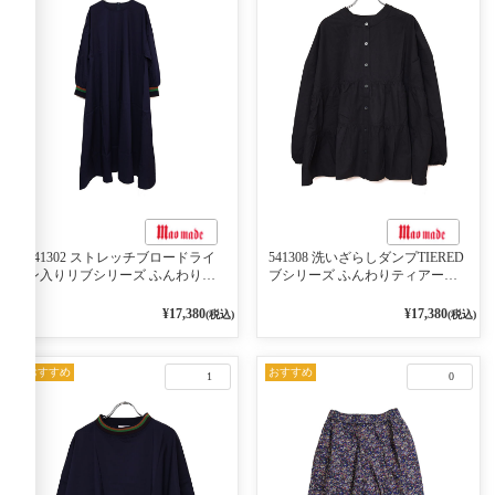
541302 ストレッチブロードライ
541308 洗いざらしダンプTIERED
ン入りリブシリーズ ふんわりス
ブシリーズ ふんわりティアード
リーブ袖口ライン入りリブワンピ
2WAYブラウス 99ブラック/クロ
ース 79ネイビー
¥17,380
¥17,380
(税込)
(税込)
おすすめ
おすすめ
1
0