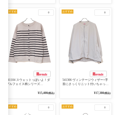
おすすめ
おすすめ
0
0
541104 スウェットっぽいよ！ダ
541306 ヴィンテージウィザー×手
ブルフェイス柄シリーズ
首にさっくりニット付いちゃった
BORDER 裏の配色が決めて
リブシリーズ バンドカラージャ
2WAY プルオーバー 101オフベー
ケット 02オフベージュ
¥15,400
¥17,380
(税込)
(税込)
ジュ×ネイビー／レッド
おすすめ
おすすめ
0
0