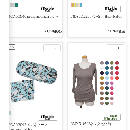
01GA003010 raicho mountain Tシャ
08DS051225 バンダナ Heart Rabbit
ツ
¥3,850
¥1,760
(税込)
(税込)
NEW
1
1
RMYN105 Uネック七分袖
09GA999012 メガネケース
kokemomo raicho