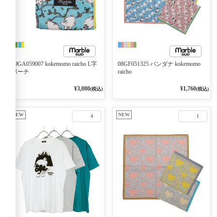
09GA059007 kokemomo raicho L字
08GF051325 バンダナ kokemomo
ポーチ
raicho
¥3,080
¥1,760
(税込)
(税込)
NEW
NEW
4
1