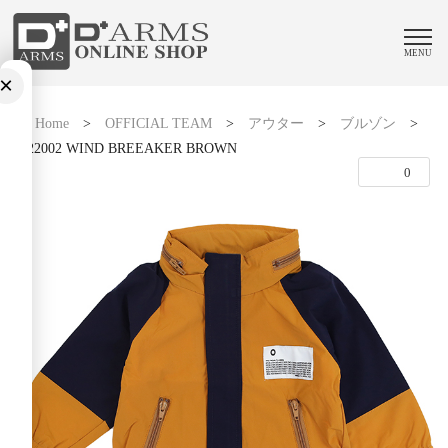
MENU
×
Home
>
OFFICIAL TEAM
>
アウター
>
ブルゾン
>
1122002 WIND BREEAKER BROWN
0