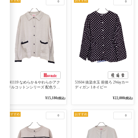
おすすめ
おすすめ
0
0
541119 なめらか＆やわらかアク
53S04 抜染水玉 前後ろ 2Wayカー
リルコットンシリーズ 配色ライ
ディガン 1ネイビー
ンがアクセント ポロカーディガ
ン 10ベージュ×ネイビー
¥15,180
¥22,000
(税込)
(税込)
おすすめ
おすすめ
0
0