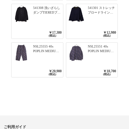
ー／レッド
541308 洗いざらし
541301 ストレッチ
ダンプTIEREDブシ
ブロードライン入
リーズ ふんわりテ
りリブシリーズ ロ
ィアード2WAYブラ
ンTのように着れる
ウス 99ブラック/ク
ネックライン入り
ロ
リブプルオーバー
￥17,380
￥12,980
79ネイビー
(税込)
(税込)
NSL25555 40s
NSL25551 40s
POPLIN MEDIUM
POPLIN MEDIUM
FLOWER PRINT
FLOWER PRINT
TAPERED EASY
BANDED COLLAR
PANTS 3800NAVY
SHIRT WITE
BASE
GATHER
￥20,900
￥18,700
3800NAVY BASE
(税込)
(税込)
ご利用ガイド