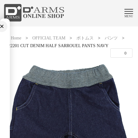
MENU
×
Home
>
OFFICIAL TEAM
>
ボトムス
>
パンツ
>
1122201 CUT DENIM HALF SARROUEL PANTS NAVY
0