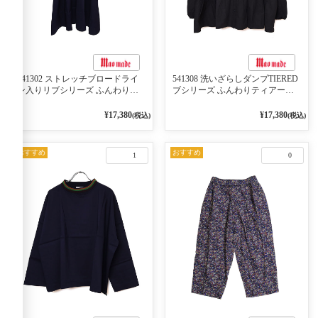
541302 ストレッチブロードライ
541308 洗いざらしダンプTIERED
ン入りリブシリーズ ふんわりス
ブシリーズ ふんわりティアード
リーブ袖口ライン入りリブワンピ
2WAYブラウス 99ブラック/クロ
ース 79ネイビー
¥17,380
¥17,380
(税込)
(税込)
おすすめ
おすすめ
1
0