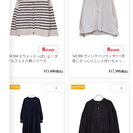
541104 スウェットっぽいよ！ダ
541306 ヴィンテージウィザー×手
ブルフェイス柄シリーズ
首にさっくりニット付いちゃった
BORDER 裏の配色が決めて
リブシリーズ バンドカラージャ
2WAY プルオーバー 101オフベー
ケット 02オフベージュ
¥15,400
¥17,380
(税込)
(税込)
ジュ×ネイビー／レッド
おすすめ
おすすめ
0
0