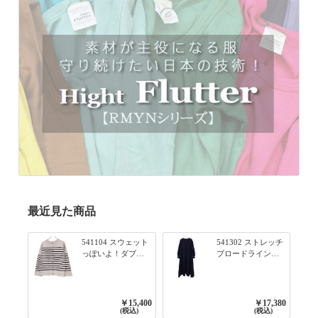
最近見た商品
541104 スウェット
541302 ストレッチ
っぽいよ！ダブル
ブロードライン入
フェイス柄シリー
りリブシリーズ ふ
ズ BORDER 裏の配
んわりスリーブ袖
色が決めて 2WAY
口ライン入りリブ
プルオーバー 101オ
ワンピース 79ネイ
￥15,400
￥17,380
フベージュ×ネイビ
ビー
(税込)
(税込)