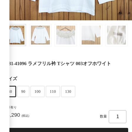
1181-41096 ラメフリル衿 Tシャツ 003オフホワイト
サイズ
80
90
100
110
130
在庫有り
¥4,290
(税込)
数量