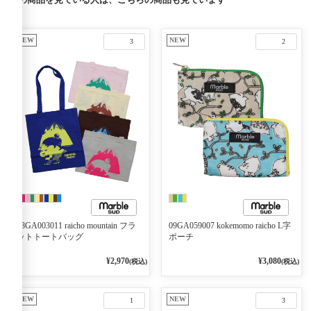
NEW
NEW
3
2
08GA003011 raicho mountain フラ
09GA059007 kokemomo raicho L字
ットトートバッグ
ポーチ
¥2,970
¥3,080
(税込)
(税込)
NEW
NEW
1
3