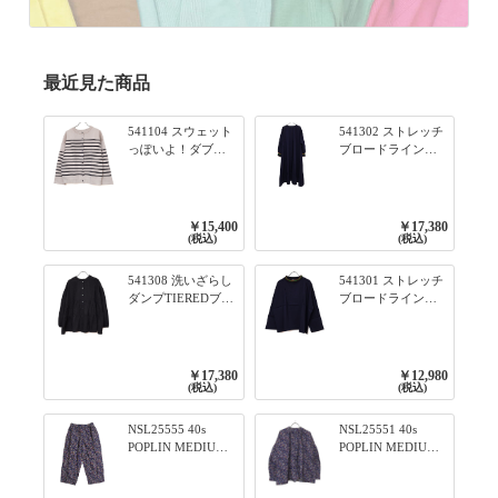
最近見た商品
541104 スウェット
541302 ストレッチ
っぽいよ！ダブル
ブロードライン入
フェイス柄シリー
りリブシリーズ ふ
ズ BORDER 裏の配
んわりスリーブ袖
色が決めて 2WAY
口ライン入りリブ
プルオーバー 101オ
ワンピース 79ネイ
￥15,400
￥17,380
フベージュ×ネイビ
ビー
(税込)
(税込)
ー／レッド
541308 洗いざらし
541301 ストレッチ
ダンプTIEREDブシ
ブロードライン入
リーズ ふんわりテ
りリブシリーズ ロ
ィアード2WAYブラ
ンTのように着れる
ウス 99ブラック/ク
ネックライン入り
ロ
リブプルオーバー
￥17,380
￥12,980
79ネイビー
(税込)
(税込)
NSL25555 40s
NSL25551 40s
POPLIN MEDIUM
POPLIN MEDIUM
FLOWER PRINT
FLOWER PRINT
TAPERED EASY
BANDED COLLAR