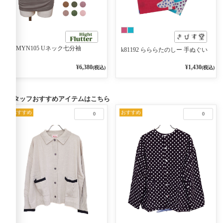
RMYN105 Uネック七分袖
k81192 らららたのしー 手ぬぐい
¥6,380
¥1,430
(税込)
(税込)
スタッフおすすめアイテムはこちら
おすすめ
おすすめ
0
0