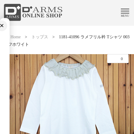
MENU
×
Home
>
トップス
>
1181-41096 ラメフリル衿 Tシャツ 003
オフホワイト
0