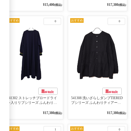
2WAY プルオーバー 101オフベー
ケット 02オフベージュ
¥15,400
¥17,380
(税込)
(税込)
ジュ×ネイビー／レッド
おすすめ
おすすめ
0
0
541302 ストレッチブロードライ
541308 洗いざらしダンプTIERED
ン入りリブシリーズ ふんわりス
ブシリーズ ふんわりティアード
リーブ袖口ライン入りリブワンピ
2WAYブラウス 99ブラック/クロ
ース 79ネイビー
¥17,380
¥17,380
(税込)
(税込)
おすすめ
おすすめ
1
0