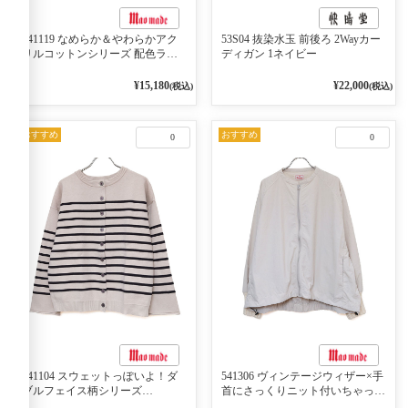
541119 なめらか＆やわらかアク
53S04 抜染水玉 前後ろ 2Wayカー
リルコットンシリーズ 配色ライ
ディガン 1ネイビー
ンがアクセント ポロカーディガ
ン 10ベージュ×ネイビー
¥15,180
¥22,000
(税込)
(税込)
おすすめ
おすすめ
0
0
541104 スウェットっぽいよ！ダ
541306 ヴィンテージウィザー×手
ブルフェイス柄シリーズ
首にさっくりニット付いちゃった
BORDER 裏の配色が決めて
リブシリーズ バンドカラージャ