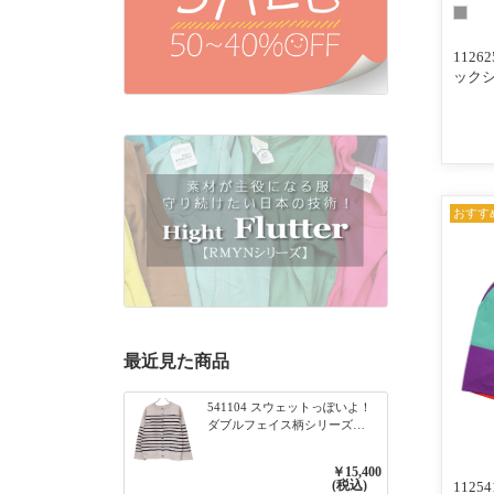
112
ック
おすす
最近見た商品
541104 スウェットっぽいよ！
ダブルフェイス柄シリーズ
BORDER 裏の配色が決めて
2WAY プルオーバー 101オフベ
￥15,400
ージュ×ネイビー／レッド
(税込)
112