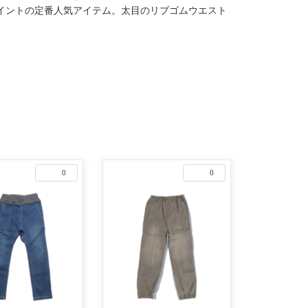
イントの定番人気アイテム。太目のリブゴムウエスト
0
0