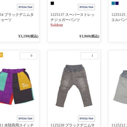
6254 ブラックデニムタ
1225137 スーパーストレッ
12251
ショーツ
チジョガーパンツ
エルパン
Soldout
¥3,190
¥3,960
(税込)
(税込)
め
0
1
5411 水陸両用スイッチ
1125230 ブラックデニムサ
11252