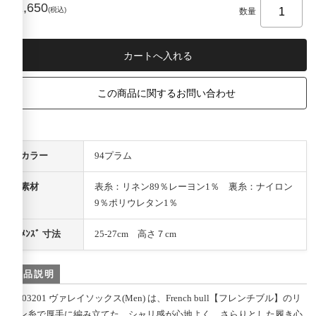
¥1,650
(税込)
数量
この商品に関するお問い合わせ
カラー
94プラム
素材
表糸：リネン89％レーヨン1％ 裏糸：ナイロン
9％ポリウレタン1％
ﾒﾝｽﾞ 寸法
25-27cm 高さ７cm
商品説明
21-03201 ヴァレイソックス(Men) は、French bull【フレンチブル】のリ
ネン糸で厚手に編み立てた、シャリ感が心地よく、さらりとした履き心