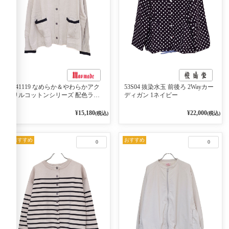
541119 なめらか＆やわらかアク
53S04 抜染水玉 前後ろ 2Wayカー
リルコットンシリーズ 配色ライ
ディガン 1ネイビー
ンがアクセント ポロカーディガ
ン 10ベージュ×ネイビー
¥15,180
¥22,000
(税込)
(税込)
おすすめ
おすすめ
0
0