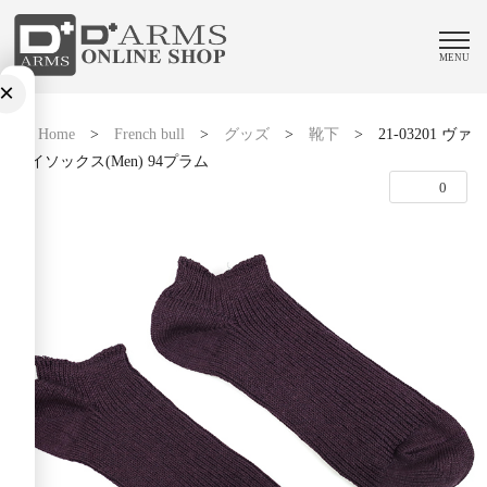
MENU
×
Home
>
French bull
>
グッズ
>
靴下
>
21-03201 ヴァ
レイソックス(Men) 94プラム
0