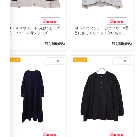
541104 スウェットっぽいよ！ダ
541306 ヴィンテージウィザー×手
ブルフェイス柄シリーズ
首にさっくりニット付いちゃった
BORDER 裏の配色が決めて
リブシリーズ バンドカラージャ
2WAY プルオーバー 101オフベー
ケット 02オフベージュ
¥15,400
¥17,380
(税込)
(税込)
ジュ×ネイビー／レッド
おすすめ
おすすめ
0
0