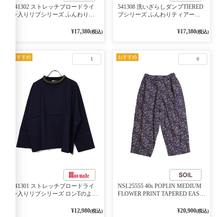
541302 ストレッチブロードライ
541308 洗いざらしダンプTIERED
ン入りリブシリーズ ふんわりス
ブシリーズ ふんわりティアード
リーブ袖口ライン入りリブワンピ
2WAYブラウス 99ブラック/クロ
ース 79ネイビー
¥17,380
¥17,380
(税込)
(税込)
おすすめ
おすすめ
1
0
541301 ストレッチブロードライ
NSL25555 40s POPLIN MEDIUM
ン入りリブシリーズ ロンTのよう
FLOWER PRINT TAPERED EASY
に着れる ネックライン入りリブ
PANTS 3800NAVY BASE
プルオーバー 79ネイビー
¥12,980
¥20,900
(税込)
(税込)