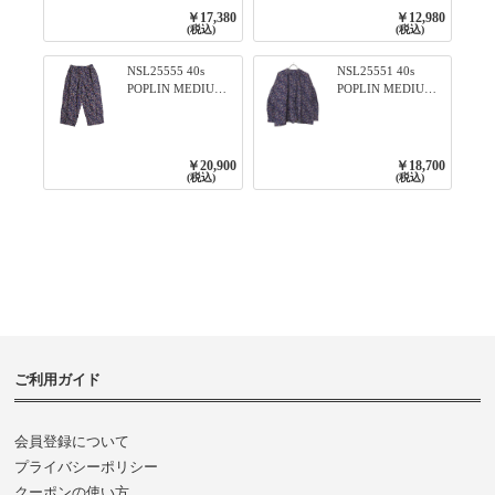
ロ
リブプルオーバー
￥17,380
￥12,980
79ネイビー
(税込)
(税込)
NSL25555 40s
NSL25551 40s
POPLIN MEDIUM
POPLIN MEDIUM
FLOWER PRINT
FLOWER PRINT
TAPERED EASY
BANDED COLLAR
PANTS 3800NAVY
SHIRT WITE
BASE
GATHER
￥20,900
￥18,700
3800NAVY BASE
(税込)
(税込)
ご利用ガイド
会員登録について
プライバシーポリシー
クーポンの使い方