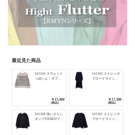
最近見た商品
541104 スウェット
541302 ストレッチ
っぽいよ！ダブル
ブロードライン入
フェイス柄シリー
りリブシリーズ ふ
ズ BORDER 裏の配
んわりスリーブ袖
色が決めて 2WAY
口ライン入りリブ
プルオーバー 101オ
ワンピース 79ネイ
￥15,400
￥17,380
フベージュ×ネイビ
ビー
(税込)
(税込)
ー／レッド
541308 洗いざらし
541301 ストレッチ
ダンプTIEREDブシ
ブロードライン入
リーズ ふんわりテ
りリブシリーズ ロ
ィアード2WAYブラ
ンTのように着れる
ウス 99ブラック/ク
ネックライン入り