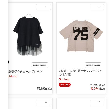
1
0
2125110W 30/-天竺ナンバーTシャ
2126206W チュール Tシャツ
ツ SAND
Soldout
Soldout
¥4,290
40% OFF
(税込)
¥5,390
¥2,574
(税込)
(税込)
0
0