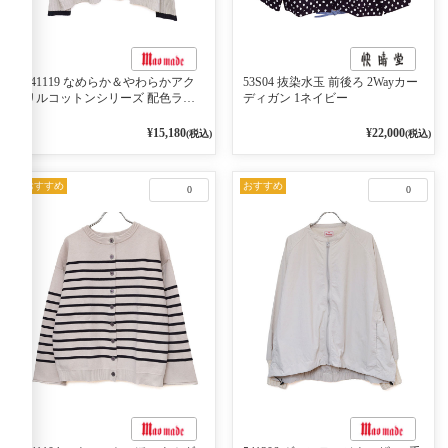
541119 なめらか＆やわらかアク
53S04 抜染水玉 前後ろ 2Wayカー
リルコットンシリーズ 配色ライ
ディガン 1ネイビー
ンがアクセント ポロカーディガ
ン 10ベージュ×ネイビー
¥15,180
¥22,000
(税込)
(税込)
おすすめ
おすすめ
0
0