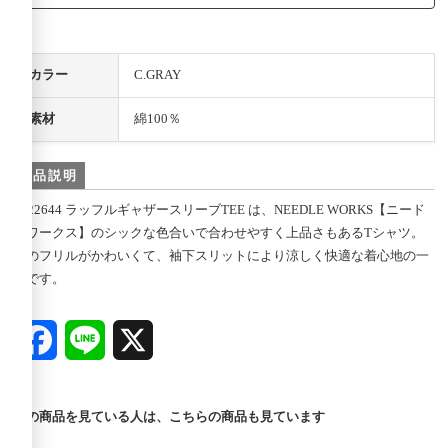
カラー
C.GRAY
素材
綿100％
商品説明
2122644 ラッフルギャザースリーブTEE は、NEEDLE WORKS【ニード
ルワークス】のシックな色合いで合わせやすく上品さもあるTシャツ。
袖のフリルがかわいくて、袖下スリットにより涼しく快適な着心地の一
着です。
Facebook
Line
X
この商品を見ている人は、こちらの商品も見ています