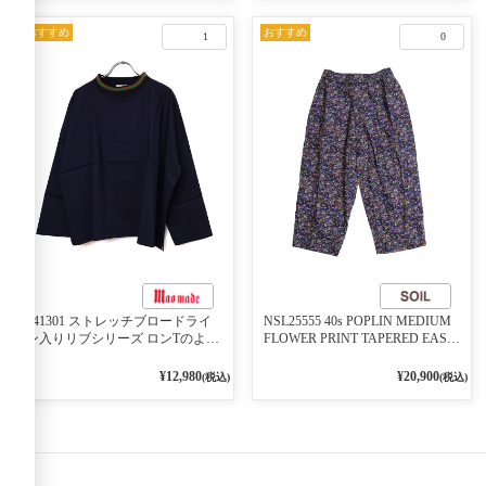
おすすめ
おすすめ
1
0
541301 ストレッチブロードライ
NSL25555 40s POPLIN MEDIUM
ン入りリブシリーズ ロンTのよう
FLOWER PRINT TAPERED EASY
に着れる ネックライン入りリブ
PANTS 3800NAVY BASE
プルオーバー 79ネイビー
¥12,980
¥20,900
(税込)
(税込)