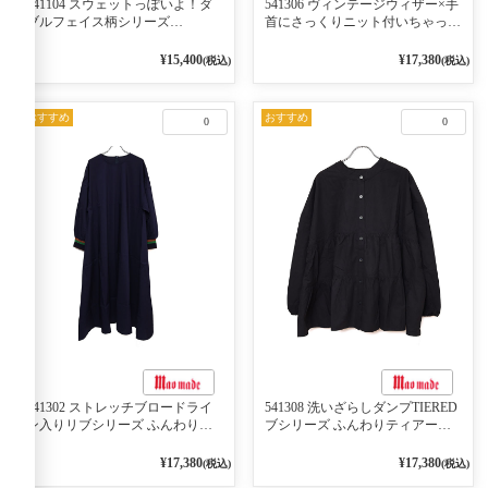
541104 スウェットっぽいよ！ダ
541306 ヴィンテージウィザー×手
ブルフェイス柄シリーズ
首にさっくりニット付いちゃった
BORDER 裏の配色が決めて
リブシリーズ バンドカラージャ
2WAY プルオーバー 101オフベー
ケット 02オフベージュ
¥15,400
¥17,380
(税込)
(税込)
ジュ×ネイビー／レッド
おすすめ
おすすめ
0
0
541302 ストレッチブロードライ
541308 洗いざらしダンプTIERED
ン入りリブシリーズ ふんわりス
ブシリーズ ふんわりティアード
リーブ袖口ライン入りリブワンピ
2WAYブラウス 99ブラック/クロ
ース 79ネイビー
¥17,380
¥17,380
(税込)
(税込)