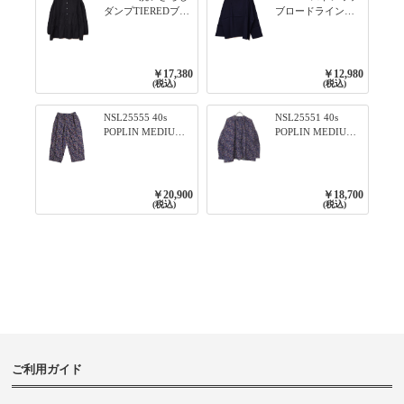
ダンプTIEREDブシ
ブロードライン入
リーズ ふんわりテ
りリブシリーズ ロ
ィアード2WAYブラ
ンTのように着れる
ウス 99ブラック/ク
ネックライン入り
ロ
リブプルオーバー
￥17,380
￥12,980
79ネイビー
(税込)
(税込)
NSL25555 40s
NSL25551 40s
POPLIN MEDIUM
POPLIN MEDIUM
FLOWER PRINT
FLOWER PRINT
TAPERED EASY
BANDED COLLAR
PANTS 3800NAVY
SHIRT WITE
BASE
GATHER
￥20,900
￥18,700
3800NAVY BASE
(税込)
(税込)
ご利用ガイド