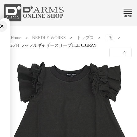
MENU
×
Home
>
NEEDLE WORKS
>
トップス
>
半袖
>
2122644 ラッフルギャザースリーブTEE C.GRAY
0