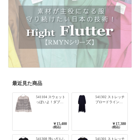
最近見た商品
541104 スウェット
541302 ストレッチ
っぽいよ！ダブル
ブロードライン入
フェイス柄シリー
りリブシリーズ ふ
ズ BORDER 裏の配
んわりスリーブ袖
色が決めて 2WAY
口ライン入りリブ
プルオーバー 101オ
ワンピース 79ネイ
￥15,400
￥17,380
フベージュ×ネイビ
ビー
(税込)
(税込)
ー／レッド
541308 洗いざらし
541301 ストレッチ