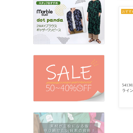
おすす
541
ライン
んわ
入りリ
ビー