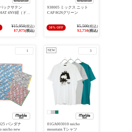
01 バックサテン
938005 ミックス ニット
 HAT 4NV紺（ドッ
CAP 8GNグリーン
¥15,950
¥5,500
(税込)
(税込)
50% OFF
¥7,975
¥2,750
(税込)
(税込)
NEW
1
3
1325 バンダナ
01GA003010 raicho
 raicho new
mountain Tシャツ