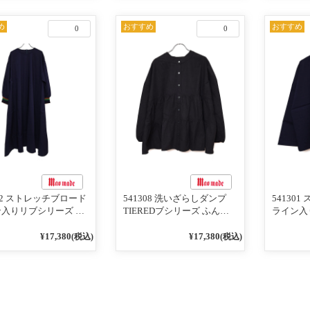
／レッド
め
おすすめ
おすすめ
0
0
302 ストレッチブロード
541308 洗いざらしダンプ
54130
入りリブシリーズ ふ
TIEREDブシリーズ ふんわ
ライン入
りスリーブ袖口ライン
りティアード2WAYブラウス
ンTのよ
ブワンピース 79ネイ
99ブラック/クロ
ライン入
¥17,380
¥17,380
(税込)
(税込)
ー 79ネ