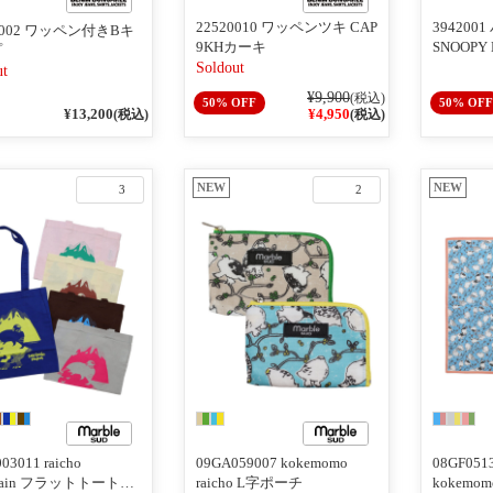
22520010 ワッペンツキ CAP
39420
20002 ワッペン付きBキ
9KHカーキ
SNOOPY
プ
ト柄）
Soldout
ut
¥9,900
(税込)
50% OFF
50% OFF
¥13,200
¥4,950
(税込)
(税込)
NEW
NEW
3
2
03011 raicho
09GA059007 kokemomo
08GF05
ntain フラットトートバ
raicho L字ポーチ
kokemomo