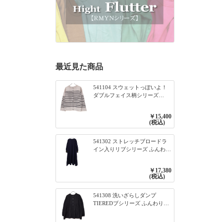
最近見た商品
541104 スウェットっぽいよ！
ダブルフェイス柄シリーズ
BORDER 裏の配色が決めて
2WAY プルオーバー 101オフベ
￥15,400
ージュ×ネイビー／レッド
(税込)
541302 ストレッチブロードラ
イン入りリブシリーズ ふんわり
スリーブ袖口ライン入りリブワ
ンピース 79ネイビー
￥17,380
(税込)
541308 洗いざらしダンプ
TIEREDブシリーズ ふんわりテ
ィアード2WAYブラウス 99ブラ
ック/クロ