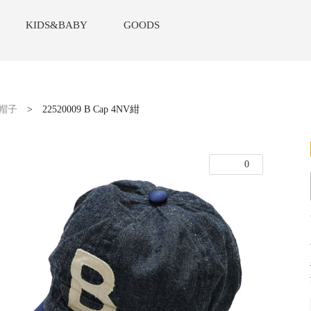
KIDS&BABY
GOODS
帽子
>
22520009 B Cap 4NV紺
0