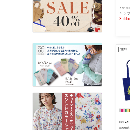
226
ャッ
Soldo
NEW
08GA0
mou