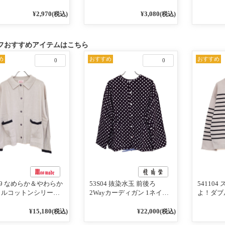
¥2,970
¥3,080
(税込)
(税込)
フおすすめアイテムはこちら
め
おすすめ
おすすめ
0
0
119 なめらか＆やわらか
53S04 抜染水玉 前後ろ
54110
リルコットンシリーズ
2Wayカーディガン 1ネイビ
よ！ダブ
インがアクセント ポ
ー
ーズ BO
ディガン 10ベージュ
めて 2W
¥15,180
¥22,000
(税込)
(税込)
ビー
101オ