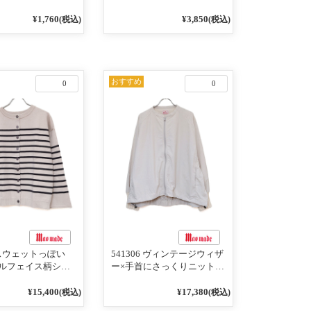
¥1,760
¥3,850
(税込)
(税込)
おすすめ
0
0
4 スウェットっぽい
541306 ヴィンテージウィザ
ルフェイス柄シリ
ー×手首にさっくりニット付
RDER 裏の配色が決
いちゃったリブシリーズ バ
AY プルオーバー
ンドカラージャケット 02オ
¥15,400
¥17,380
(税込)
(税込)
フベージュ×ネイビー
フベージュ