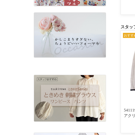
ッグ
スタッ
おすす
541
アク
配色ラ
ロカー
×ネイ