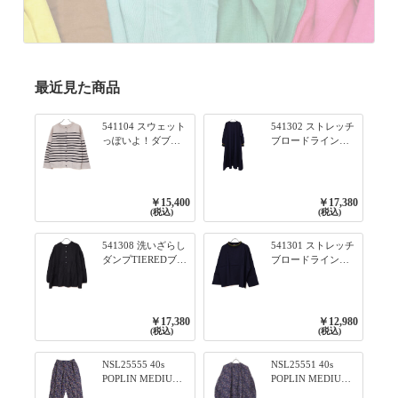
最近見た商品
541104 スウェット
541302 ストレッチ
っぽいよ！ダブル
ブロードライン入
フェイス柄シリー
りリブシリーズ ふ
ズ BORDER 裏の配
んわりスリーブ袖
色が決めて 2WAY
口ライン入りリブ
プルオーバー 101オ
ワンピース 79ネイ
￥15,400
￥17,380
フベージュ×ネイビ
ビー
(税込)
(税込)
ー／レッド
541308 洗いざらし
541301 ストレッチ
ダンプTIEREDブシ
ブロードライン入
リーズ ふんわりテ
りリブシリーズ ロ
ィアード2WAYブラ
ンTのように着れる
ウス 99ブラック/ク
ネックライン入り
ロ
リブプルオーバー
￥17,380
￥12,980
79ネイビー
(税込)
(税込)
NSL25555 40s
NSL25551 40s
POPLIN MEDIUM
POPLIN MEDIUM
FLOWER PRINT
FLOWER PRINT