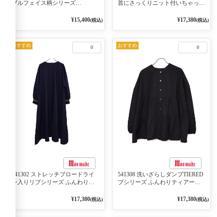
ブルフェイス柄シリーズ
首にさっくりニット付いちゃった
BORDER 裏の配色が決めて
リブシリーズ バンドカラージャ
2WAY プルオーバー 101オフベー
ケット 02オフベージュ
¥15,400
¥17,380
(税込)
(税込)
ジュ×ネイビー／レッド
おすすめ
おすすめ
0
0
541302 ストレッチブロードライ
541308 洗いざらしダンプTIERED
ン入りリブシリーズ ふんわりス
ブシリーズ ふんわりティアード
リーブ袖口ライン入りリブワンピ
2WAYブラウス 99ブラック/クロ
ース 79ネイビー
¥17,380
¥17,380
(税込)
(税込)