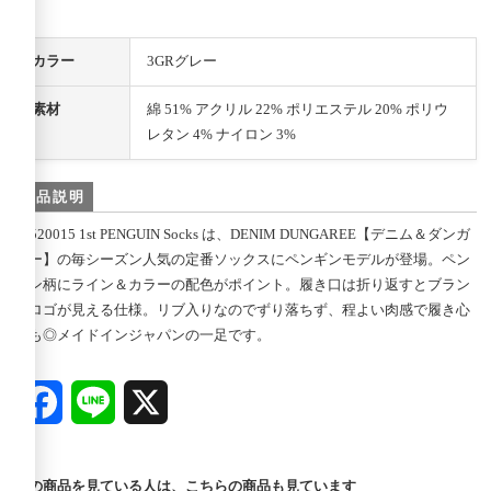
カラー
3GRグレー
素材
綿 51% アクリル 22% ポリエステル 20% ポリウ
レタン 4% ナイロン 3%
商品説明
22520015 1st PENGUIN Socks は、DENIM DUNGAREE【デニム＆ダンガ
リー】の毎シーズン人気の定番ソックスにペンギンモデルが登場。ペン
ギン柄にライン＆カラーの配色がポイント。履き口は折り返すとブラン
ドロゴが見える仕様。リブ入りなのでずり落ちず、程よい肉感で履き心
地も◎メイドインジャパンの一足です。
Facebook
Line
X
この商品を見ている人は、こちらの商品も見ています