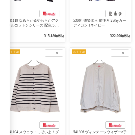
541119 なめらか＆やわらかアク
53S04 抜染水玉 前後ろ 2Wayカー
リルコットンシリーズ 配色ライ
ディガン 1ネイビー
ンがアクセント ポロカーディガ
ン 10ベージュ×ネイビー
¥15,180
¥22,000
(税込)
(税込)
おすすめ
おすすめ
0
0
541104 スウェットっぽいよ！ダ
541306 ヴィンテージウィザー×手