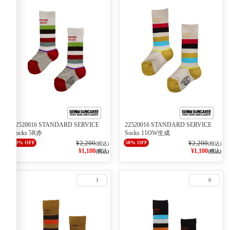
22520016 STANDARD SERVICE
22520016 STANDARD SERVICE
Socks 5R赤
Socks 11OW生成
¥2,200
¥2,200
50% OFF
50% OFF
(税込)
(税込)
¥1,100
¥1,100
(税込)
(税込)
1
0