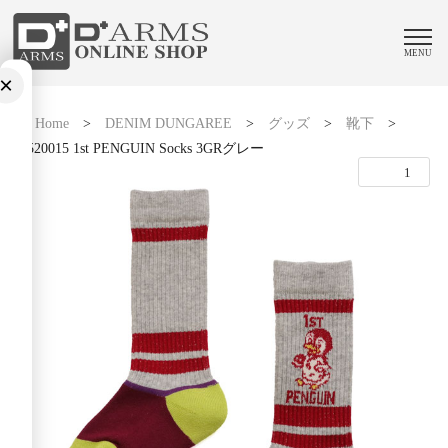
MENU
×
Home
>
DENIM DUNGAREE
>
グッズ
>
靴下
>
22520015 1st PENGUIN Socks 3GRグレー
1