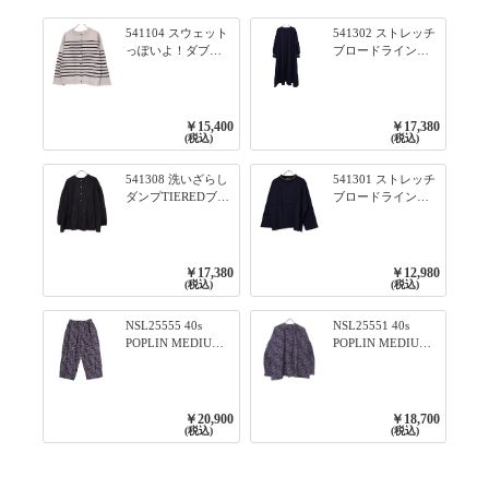
541104 スウェット
541302 ストレッチ
っぽいよ！ダブル
ブロードライン入
フェイス柄シリー
りリブシリーズ ふ
ズ BORDER 裏の配
んわりスリーブ袖
色が決めて 2WAY
口ライン入りリブ
プルオーバー 101オ
ワンピース 79ネイ
￥15,400
￥17,380
フベージュ×ネイビ
ビー
(税込)
(税込)
ー／レッド
541308 洗いざらし
541301 ストレッチ
ダンプTIEREDブシ
ブロードライン入
リーズ ふんわりテ
りリブシリーズ ロ
ィアード2WAYブラ
ンTのように着れる
ウス 99ブラック/ク
ネックライン入り
ロ
リブプルオーバー
￥17,380
￥12,980
79ネイビー
(税込)
(税込)
NSL25555 40s
NSL25551 40s
POPLIN MEDIUM
POPLIN MEDIUM
FLOWER PRINT
FLOWER PRINT
TAPERED EASY
BANDED COLLAR
PANTS 3800NAVY
SHIRT WITE
BASE
GATHER
￥20,900
￥18,700
3800NAVY BASE
(税込)
(税込)