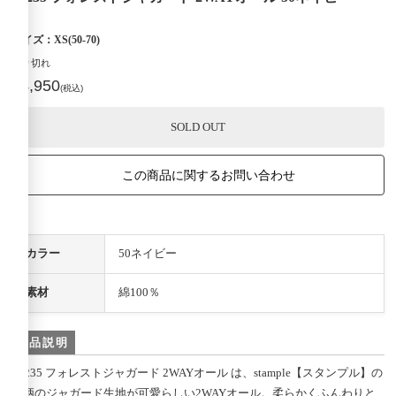
サイズ：XS(50-70)
売り切れ
¥4,950
(税込)
SOLD OUT
この商品に関するお問い合わせ
カラー
50ネイビー
素材
綿100％
商品説明
23235 フォレストジャガード 2WAYオール は、stample【スタンプル】の
森柄のジャガード生地が可愛らしい2WAYオール。柔らかくふんわりと