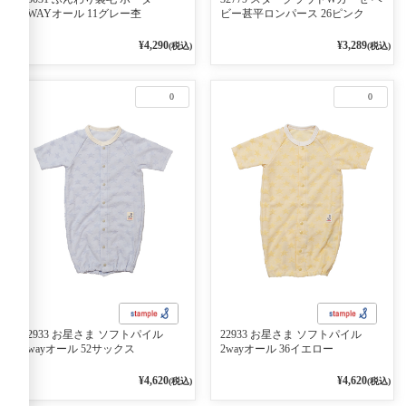
2WAYオール 11グレー杢
ビー甚平ロンパース 26ピンク
¥4,290
¥3,289
(税込)
(税込)
0
0
22933 お星さま ソフトパイル
22933 お星さま ソフトパイル
2wayオール 52サックス
2wayオール 36イエロー
¥4,620
¥4,620
(税込)
(税込)