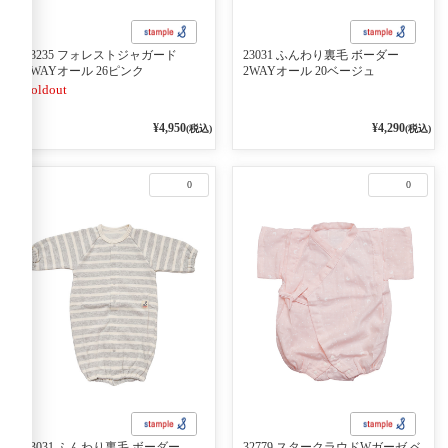
23235 フォレストジャガード
23031 ふんわり裏毛 ボーダー
2WAYオール 26ピンク
2WAYオール 20ベージュ
Soldout
¥4,950
¥4,290
(税込)
(税込)
0
0
23031 ふんわり裏毛 ボーダー
32779 スタークラウドWガーゼ ベ