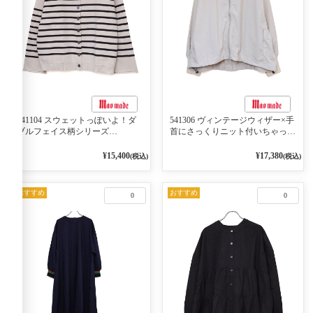
541104 スウェットっぽいよ！ダ
541306 ヴィンテージウィザー×手
ブルフェイス柄シリーズ
首にさっくりニット付いちゃった
BORDER 裏の配色が決めて
リブシリーズ バンドカラージャ
2WAY プルオーバー 101オフベー
ケット 02オフベージュ
¥15,400
¥17,380
(税込)
(税込)
ジュ×ネイビー／レッド
おすすめ
おすすめ
0
0