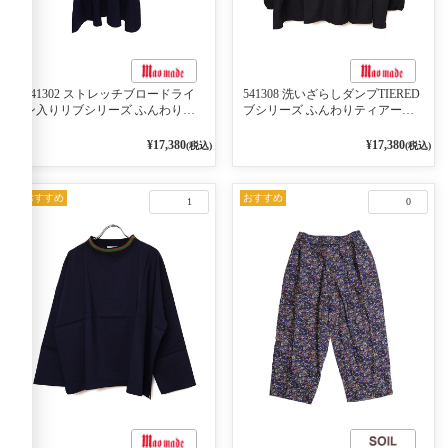
541302 ストレッチブロードライ
541308 洗いざらしダンプTIERED
ン入りリブシリーズ ふんわりス
ブシリーズ ふんわりティアード
リーブ袖口ライン入りリブワンピ
2WAYブラウス 99ブラック/クロ
ース 79ネイビー
¥17,380
¥17,380
(税込)
(税込)
おすすめ
おすすめ
1
0