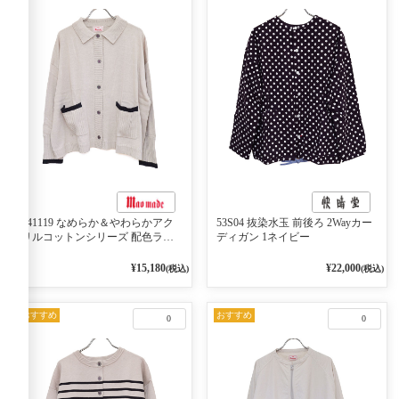
541119 なめらか＆やわらかアク
53S04 抜染水玉 前後ろ 2Wayカー
リルコットンシリーズ 配色ライ
ディガン 1ネイビー
ンがアクセント ポロカーディガ
ン 10ベージュ×ネイビー
¥15,180
¥22,000
(税込)
(税込)
おすすめ
おすすめ
0
0