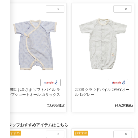
0
0
22932 お星さま ソフトパイル ラ
22729 クラウドパイル 2WAYオー
ップショートオール 52サックス
ル 15グレー
¥3,960
¥4,620
(税込)
(税込)
スタッフおすすめアイテムはこちら
おすすめ
おすすめ
0
0