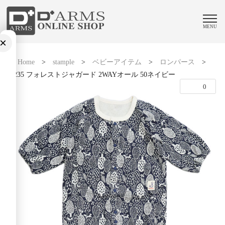
MENU
×
Home
>
stample
>
ベビーアイテム
>
ロンパース
>
23235 フォレストジャガード 2WAYオール 50ネイビー
0