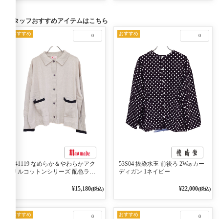
スタッフおすすめアイテムはこちら
おすすめ
おすすめ
0
0
541119 なめらか＆やわらかアク
53S04 抜染水玉 前後ろ 2Wayカー
リルコットンシリーズ 配色ライ
ディガン 1ネイビー
ンがアクセント ポロカーディガ
ン 10ベージュ×ネイビー
¥15,180
¥22,000
(税込)
(税込)
おすすめ
おすすめ
0
0