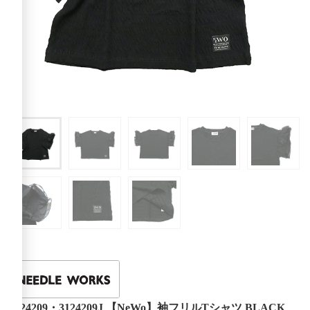
3124209・3124209J 【NeWo】袖フリルTシャツ BLACK