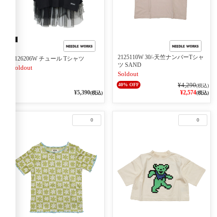
2125110W 30/-天竺ナンバーTシャ
2126206W チュール Tシャツ
ツ SAND
Soldout
Soldout
¥4,290
40% OFF
(税込)
¥5,390
¥2,574
(税込)
(税込)
0
0