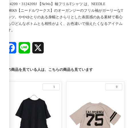
3124209・3124209J 【NeWo】袖フリルTシャツ は、NEEDLE
WORKS【ニードルワークス】のオーガンジーのフリル袖がガーリーなT
シャツ。ややゆとりのある身幅とさらりとした表面感のある素材で着心
地も◎どんなボトムとも相性がよく、お色違いで揃えたくなるアイテム
です。
Facebook
Line
X
この商品を見ている人は、こちらの商品も見ています
1
0