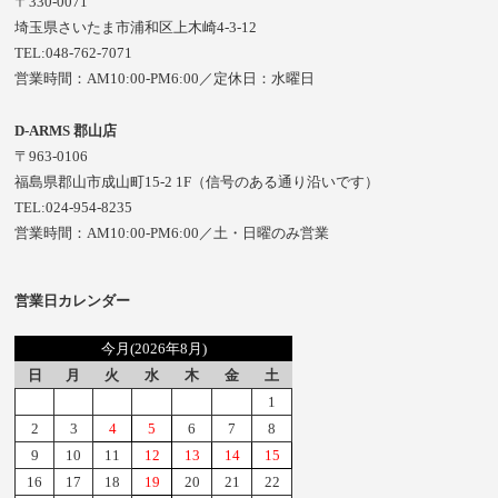
〒330-0071
埼玉県さいたま市浦和区上木崎4-3-12
TEL:048-762-7071
営業時間：AM10:00-PM6:00／定休日：水曜日
D-ARMS 郡山店
〒963-0106
福島県郡山市成山町15-2 1F（信号のある通り沿いです）
TEL:024-954-8235
営業時間：AM10:00-PM6:00／土・日曜のみ営業
営業日カレンダー
今月(2026年8月)
日
月
火
水
木
金
土
1
2
3
4
5
6
7
8
9
10
11
12
13
14
15
16
17
18
19
20
21
22