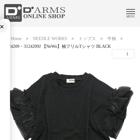
MENU
×
Home
>
NEEDLE WORKS
>
トップス
>
半袖
>
3124209・3124209J 【NeWo】袖フリルTシャツ BLACK
1