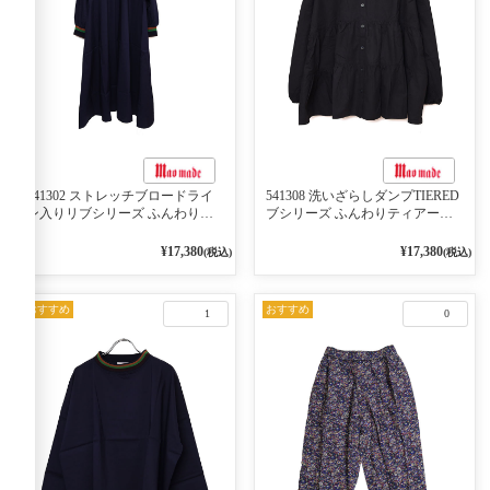
541302 ストレッチブロードライ
541308 洗いざらしダンプTIERED
ン入りリブシリーズ ふんわりス
ブシリーズ ふんわりティアード
リーブ袖口ライン入りリブワンピ
2WAYブラウス 99ブラック/クロ
ース 79ネイビー
¥17,380
¥17,380
(税込)
(税込)
おすすめ
おすすめ
1
0