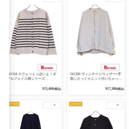
541104 スウェットっぽいよ！ダ
541306 ヴィンテージウィザー×手
ブルフェイス柄シリーズ
首にさっくりニット付いちゃった
BORDER 裏の配色が決めて
リブシリーズ バンドカラージャ
2WAY プルオーバー 101オフベー
ケット 02オフベージュ
¥15,400
¥17,380
(税込)
(税込)
ジュ×ネイビー／レッド
おすすめ
おすすめ
0
0