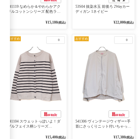
541119 なめらか＆やわらかアク
53S04 抜染水玉 前後ろ 2Wayカー
リルコットンシリーズ 配色ライ
ディガン 1ネイビー
ンがアクセント ポロカーディガ
ン 10ベージュ×ネイビー
¥15,180
¥22,000
(税込)
(税込)
おすすめ
おすすめ
0
0
541104 スウェットっぽいよ！ダ
541306 ヴィンテージウィザー×手
ブルフェイス柄シリーズ
首にさっくりニット付いちゃった
BORDER 裏の配色が決めて
リブシリーズ バンドカラージャ
2WAY プルオーバー 101オフベー
ケット 02オフベージュ
¥15,400
¥17,380
(税込)
(税込)