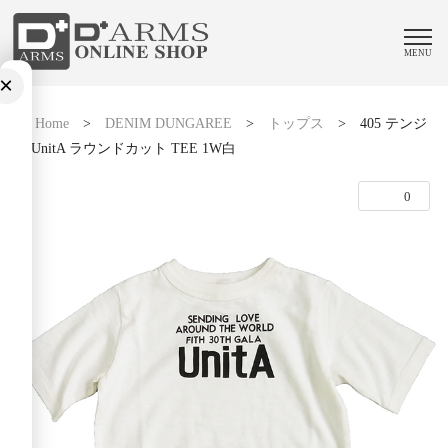
MENU
×
Home
>
DENIM DUNGAREE
>
トップス
>
405 テンジ
ク UnitA ラウンドカット TEE 1W白
0