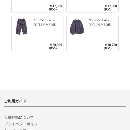
ロ
リブプルオーバー
￥17,380
￥12,980
79ネイビー
(税込)
(税込)
NSL25555 40s
NSL25551 40s
POPLIN MEDIUM
POPLIN MEDIUM
FLOWER PRINT
FLOWER PRINT
TAPERED EASY
BANDED COLLAR
PANTS 3800NAVY
SHIRT WITE
BASE
GATHER
￥20,900
￥18,700
3800NAVY BASE
(税込)
(税込)
ご利用ガイド
会員登録について
プライバシーポリシー