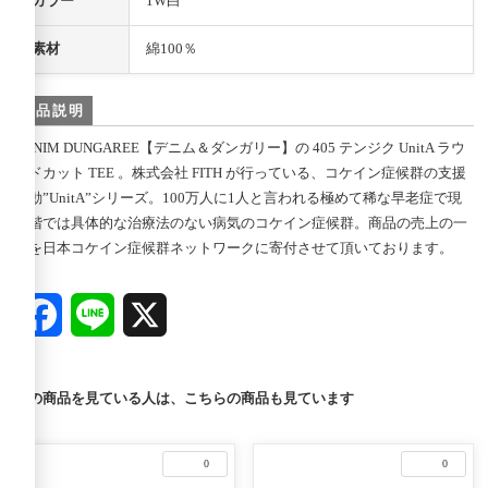
カラー
1W白
素材
綿100％
商品説明
DENIM DUNGAREE【デニム＆ダンガリー】の 405 テンジク UnitA ラウ
ンドカット TEE 。株式会社 FITH が行っている、コケイン症候群の支援
活動”UnitA”シリーズ。100万人に1人と言われる極めて稀な早老症で現
段階では具体的な治療法のない病気のコケイン症候群。商品の売上の一
部を日本コケイン症候群ネットワークに寄付させて頂いております。
Facebook
Line
X
この商品を見ている人は、こちらの商品も見ています
0
0