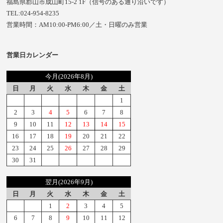
福島県郡山市成山町15-2 1F（信号のある通り沿いです）
TEL:024-954-8235
営業時間：AM10:00-PM6:00／土・日曜のみ営業
営業日カレンダー
今月(2026年8月)
日
月
火
水
木
金
土
1
2
3
4
5
6
7
8
9
10
11
12
13
14
15
16
17
18
19
20
21
22
23
24
25
26
27
28
29
30
31
翌月(2026年9月)
日
月
火
水
木
金
土
1
2
3
4
5
6
7
8
9
10
11
12