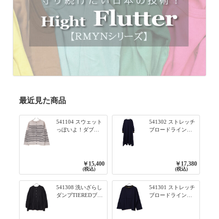
最近見た商品
541104 スウェット
541302 ストレッチ
っぽいよ！ダブル
ブロードライン入
フェイス柄シリー
りリブシリーズ ふ
ズ BORDER 裏の配
んわりスリーブ袖
色が決めて 2WAY
口ライン入りリブ
プルオーバー 101オ
ワンピース 79ネイ
￥15,400
￥17,380
フベージュ×ネイビ
ビー
(税込)
(税込)
ー／レッド
541308 洗いざらし
541301 ストレッチ
ダンプTIEREDブシ
ブロードライン入
リーズ ふんわりテ
りリブシリーズ ロ
ィアード2WAYブラ
ンTのように着れる
ウス 99ブラック/ク
ネックライン入り