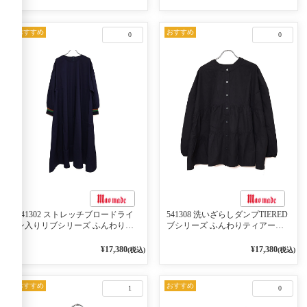
ジュ×ネイビー／レッド
おすすめ
おすすめ
0
0
541302 ストレッチブロードライ
541308 洗いざらしダンプTIERED
ン入りリブシリーズ ふんわりス
ブシリーズ ふんわりティアード
リーブ袖口ライン入りリブワンピ
2WAYブラウス 99ブラック/クロ
ース 79ネイビー
¥17,380
¥17,380
(税込)
(税込)
おすすめ
おすすめ
1
0