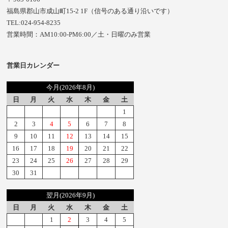
福島県郡山市成山町15-2 1F（信号のある通り沿いです）
TEL:024-954-8235
営業時間：AM10:00-PM6:00／土・日曜のみ営業
営業日カレンダー
今月(2026年8月)
日
月
火
水
木
金
土
1
2
3
4
5
6
7
8
9
10
11
12
13
14
15
16
17
18
19
20
21
22
23
24
25
26
27
28
29
30
31
翌月(2026年9月)
日
月
火
水
木
金
土
1
2
3
4
5