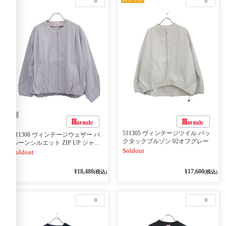
0
0
511305 ヴィンテージツイル バッ
611308 ヴィンテージウェザー バ
クタックブルゾン 02オフグレー
ルーンシルエット ZIP UP ジャケ
Soldout
ット
Soldout
¥18,480
¥17,600
(税込)
(税込)
0
0