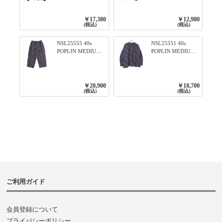
ィアード2WAYブラ
ンTのように着れる
ウス 99ブラック/ク
ネックライン入り
ロ
リブプルオーバー
￥17,380
￥12,980
79ネイビー
(税込)
(税込)
NSL25555 40s
NSL25551 40s
POPLIN MEDIUM
POPLIN MEDIUM
FLOWER PRINT
FLOWER PRINT
TAPERED EASY
BANDED COLLAR
PANTS 3800NAVY
SHIRT WITE
BASE
GATHER
￥20,900
￥18,700
3800NAVY BASE
(税込)
(税込)
ご利用ガイド
会員登録について
プライバシーポリシー