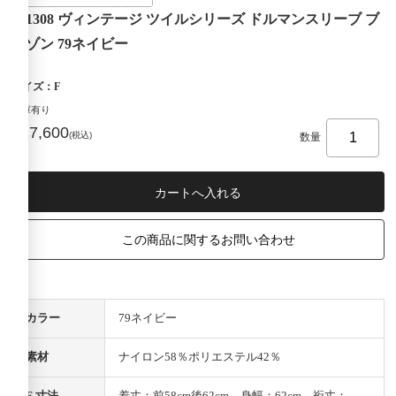
411308 ヴィンテージ ツイルシリーズ ドルマンスリーブ ブ
ルゾン 79ネイビー
サイズ：F
在庫有り
¥17,600
(税込)
数量
この商品に関するお問い合わせ
カラー
79ネイビー
素材
ナイロン58％ポリエステル42％
F 寸法
着丈：前58cm後62cm 身幅：62cm 裄丈：