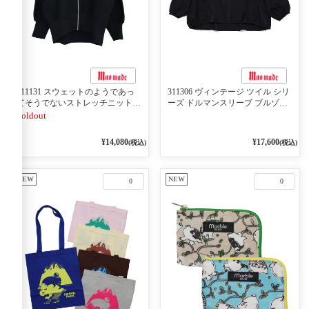
511131 スウェットのようであっ
311306 ヴィンテージ ツイル シリ
てそうでないストレッチニット
ーズ ドルマンスリーブ ブルゾン
ラグランスリーブZIP UPブルゾン
99スーパーブラック
Soldout
99ブラック
¥14,080
¥17,600
(税込)
(税込)
NEW
NEW
0
0