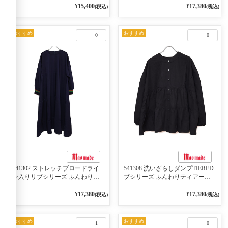
2WAY プルオーバー 101オフベー
ケット 02オフベージュ
¥15,400
¥17,380
(税込)
(税込)
ジュ×ネイビー／レッド
おすすめ
おすすめ
0
0
541302 ストレッチブロードライ
541308 洗いざらしダンプTIERED
ン入りリブシリーズ ふんわりス
ブシリーズ ふんわりティアード
リーブ袖口ライン入りリブワンピ
2WAYブラウス 99ブラック/クロ
ース 79ネイビー
¥17,380
¥17,380
(税込)
(税込)
おすすめ
おすすめ
1
0