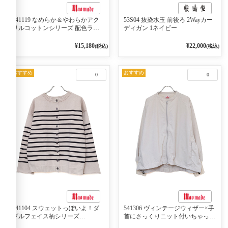
541119 なめらか＆やわらかアク
53S04 抜染水玉 前後ろ 2Wayカー
リルコットンシリーズ 配色ライ
ディガン 1ネイビー
ンがアクセント ポロカーディガ
ン 10ベージュ×ネイビー
¥15,180
¥22,000
(税込)
(税込)
おすすめ
おすすめ
0
0
541104 スウェットっぽいよ！ダ
541306 ヴィンテージウィザー×手
ブルフェイス柄シリーズ
首にさっくりニット付いちゃった
BORDER 裏の配色が決めて
リブシリーズ バンドカラージャ