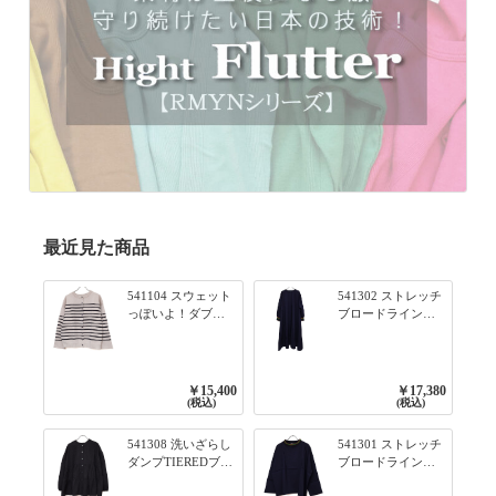
最近見た商品
541104 スウェット
541302 ストレッチ
っぽいよ！ダブル
ブロードライン入
フェイス柄シリー
りリブシリーズ ふ
ズ BORDER 裏の配
んわりスリーブ袖
色が決めて 2WAY
口ライン入りリブ
プルオーバー 101オ
ワンピース 79ネイ
￥15,400
￥17,380
フベージュ×ネイビ
ビー
(税込)
(税込)
ー／レッド
541308 洗いざらし
541301 ストレッチ
ダンプTIEREDブシ
ブロードライン入
リーズ ふんわりテ
りリブシリーズ ロ