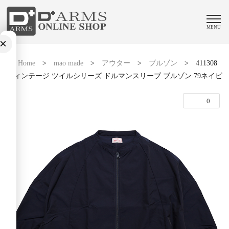
MENU
×
Home
>
mao made
>
アウター
>
ブルゾン
>
411308
ヴィンテージ ツイルシリーズ ドルマンスリーブ ブルゾン 79ネイビ
ー
0