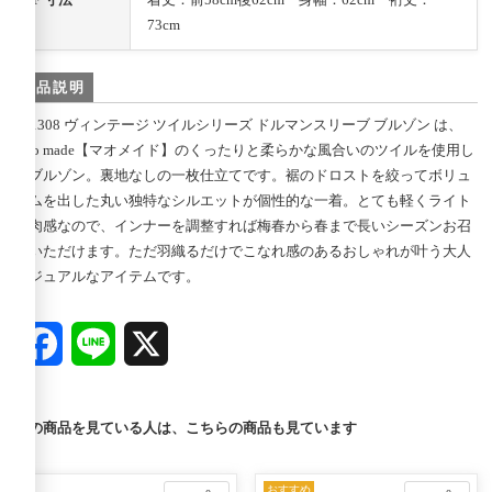
73cm
商品説明
411308 ヴィンテージ ツイルシリーズ ドルマンスリーブ ブルゾン は、
mao made【マオメイド】のくったりと柔らかな風合いのツイルを使用し
たブルゾン。裏地なしの一枚仕立てです。裾のドロストを絞ってボリュ
ームを出した丸い独特なシルエットが個性的な一着。とても軽くライト
な肉感なので、インナーを調整すれば梅春から春まで長いシーズンお召
しいただけます。ただ羽織るだけでこなれ感のあるおしゃれが叶う大人
カジュアルなアイテムです。
Facebook
Line
X
この商品を見ている人は、こちらの商品も見ています
おすすめ