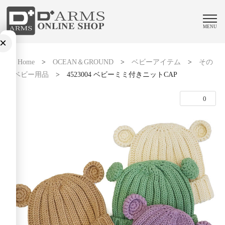
MENU
×
Home
>
OCEAN＆GROUND
>
ベビーアイテム
>
その
他ベビー用品
>
4523004 ベビーミミ付きニットCAP
0