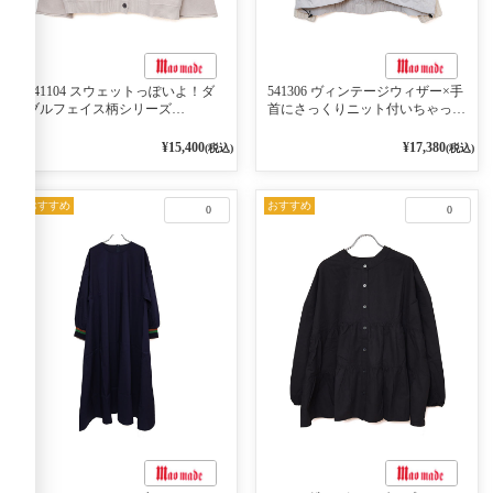
541104 スウェットっぽいよ！ダ
541306 ヴィンテージウィザー×手
ブルフェイス柄シリーズ
首にさっくりニット付いちゃった
BORDER 裏の配色が決めて
リブシリーズ バンドカラージャ
2WAY プルオーバー 101オフベー
ケット 02オフベージュ
¥15,400
¥17,380
(税込)
(税込)
ジュ×ネイビー／レッド
おすすめ
おすすめ
0
0