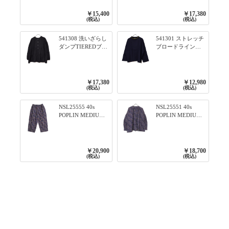
色が決めて 2WAY
口ライン入りリブ
プルオーバー 101オ
ワンピース 79ネイ
￥15,400
￥17,380
フベージュ×ネイビ
ビー
(税込)
(税込)
ー／レッド
541308 洗いざらし
541301 ストレッチ
ダンプTIEREDブシ
ブロードライン入
リーズ ふんわりテ
りリブシリーズ ロ
ィアード2WAYブラ
ンTのように着れる
ウス 99ブラック/ク
ネックライン入り
ロ
リブプルオーバー
￥17,380
￥12,980
79ネイビー
(税込)
(税込)
NSL25555 40s
NSL25551 40s
POPLIN MEDIUM
POPLIN MEDIUM
FLOWER PRINT
FLOWER PRINT
TAPERED EASY
BANDED COLLAR
PANTS 3800NAVY
SHIRT WITE
BASE
GATHER
￥20,900
￥18,700
3800NAVY BASE
(税込)
(税込)