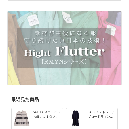
最近見た商品
541104 スウェット
541302 ストレッチ
っぽいよ！ダブル
ブロードライン入
フェイス柄シリー
りリブシリーズ ふ
ズ BORDER 裏の配
んわりスリーブ袖