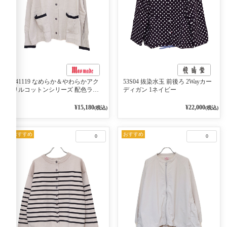
541119 なめらか＆やわらかアク
53S04 抜染水玉 前後ろ 2Wayカー
リルコットンシリーズ 配色ライ
ディガン 1ネイビー
ンがアクセント ポロカーディガ
ン 10ベージュ×ネイビー
¥15,180
¥22,000
(税込)
(税込)
おすすめ
おすすめ
0
0