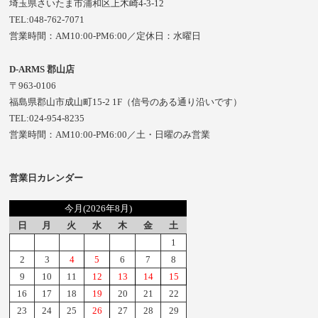
埼玉県さいたま市浦和区上木崎4-3-12
TEL:048-762-7071
営業時間：AM10:00-PM6:00／定休日：水曜日
D-ARMS 郡山店
〒963-0106
福島県郡山市成山町15-2 1F（信号のある通り沿いです）
TEL:024-954-8235
営業時間：AM10:00-PM6:00／土・日曜のみ営業
営業日カレンダー
今月(2026年8月)
日
月
火
水
木
金
土
1
2
3
4
5
6
7
8
9
10
11
12
13
14
15
16
17
18
19
20
21
22
23
24
25
26
27
28
29