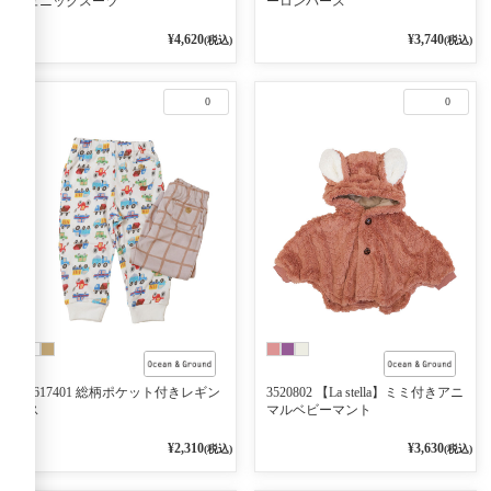
ュニックスーツ
ーロンパース
¥4,620
¥3,740
(税込)
(税込)
0
0
6617401 総柄ポケット付きレギン
3520802 【La stella】ミミ付きアニ
ス
マルベビーマント
¥2,310
¥3,630
(税込)
(税込)