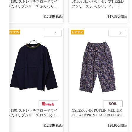
541302 ストレッチブロードライ
541308 洗いざらしダンプTIERED
ン入りリブシリーズ ふんわりス
ブシリーズ ふんわりティアード
リーブ袖口ライン入りリブワンピ
2WAYブラウス 99ブラック/クロ
ース 79ネイビー
¥17,380
¥17,380
(税込)
(税込)
おすすめ
おすすめ
1
0
541301 ストレッチブロードライ
NSL25555 40s POPLIN MEDIUM
ン入りリブシリーズ ロンTのよう
FLOWER PRINT TAPERED EASY
に着れる ネックライン入りリブ
PANTS 3800NAVY BASE
プルオーバー 79ネイビー
¥12,980
¥20,900
(税込)
(税込)