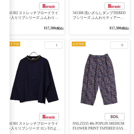
541302 ストレッチブロードライ
541308 洗いざらしダンプTIERED
ン入りリブシリーズ ふんわりス
ブシリーズ ふんわりティアード
リーブ袖口ライン入りリブワンピ
2WAYブラウス 99ブラック/クロ
ース 79ネイビー
¥17,380
¥17,380
(税込)
(税込)
おすすめ
おすすめ
1
0
541301 ストレッチブロードライ
NSL25555 40s POPLIN MEDIUM
ン入りリブシリーズ ロンTのよう
FLOWER PRINT TAPERED EASY
に着れる ネックライン入りリブ
PANTS 3800NAVY BASE