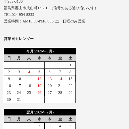
〒963-0106
福島県郡山市成山町15-2 1F（信号のある通り沿いです）
TEL:024-954-8235
営業時間：AM10:00-PM6:00／土・日曜のみ営業
営業日カレンダー
今月(2026年8月)
日
月
火
水
木
金
土
1
2
3
4
5
6
7
8
9
10
11
12
13
14
15
16
17
18
19
20
21
22
23
24
25
26
27
28
29
30
31
翌月(2026年9月)
日
月
火
水
木
金
土
1
2
3
4
5