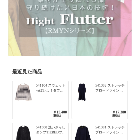
最近見た商品
541104 スウェット
541302 ストレッチ
っぽいよ！ダブル
ブロードライン入
フェイス柄シリー
りリブシリーズ ふ
ズ BORDER 裏の配
んわりスリーブ袖
色が決めて 2WAY
口ライン入りリブ
プルオーバー 101オ
ワンピース 79ネイ
￥15,400
￥17,380
フベージュ×ネイビ
ビー
(税込)
(税込)
ー／レッド
541308 洗いざらし
541301 ストレッチ
ダンプTIEREDブシ
ブロードライン入
リーズ ふんわりテ
りリブシリーズ ロ