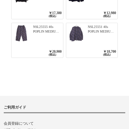
ィアード2WAYブラ
ンTのように着れる
ウス 99ブラック/ク
ネックライン入り
ロ
リブプルオーバー
￥17,380
￥12,980
79ネイビー
(税込)
(税込)
NSL25555 40s
NSL25551 40s
POPLIN MEDIUM
POPLIN MEDIUM
FLOWER PRINT
FLOWER PRINT
TAPERED EASY
BANDED COLLAR
PANTS 3800NAVY
SHIRT WITE
BASE
GATHER
￥20,900
￥18,700
3800NAVY BASE
(税込)
(税込)
ご利用ガイド
会員登録について