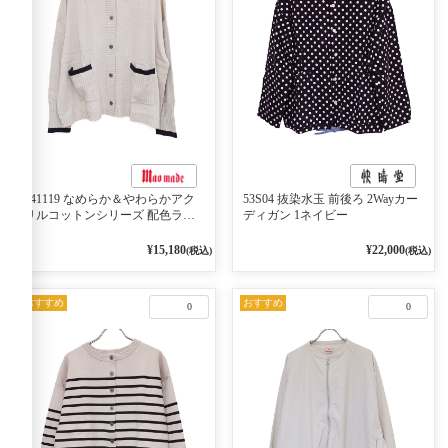
541119 なめらか＆やわらかアク
53S04 抜染水玉 前後ろ 2Wayカー
リルコットンシリーズ 配色ライ
ディガン 1ネイビー
ンがアクセント ポロカーディガ
ン 10ベージュ×ネイビー
¥15,180
¥22,000
(税込)
(税込)
おすすめ
おすすめ
0
0