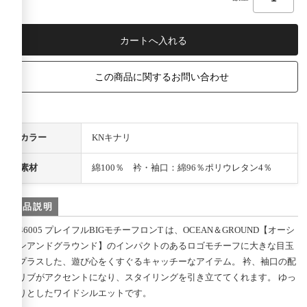
この商品に関するお問い合わせ
カラー
KNキナリ
素材
綿100％ 衿・袖口：綿96％ポリウレタン4％
商品説明
4546005 プレイフルBIGモチーフロンT は、OCEAN＆GROUND【オーシ
ャンアンドグラウンド】のインパクトのあるロゴモチーフに大きな目玉
をプラスした、遊び心をくすぐるキャッチーなアイテム。 衿、袖口の配
色リブがアクセントになり、スタイリングを引き立ててくれます。 ゆっ
たりとしたワイドシルエットです。