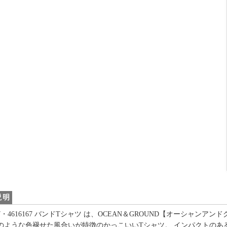
説明
117・4616167 バンドTシャツ は、OCEAN＆GROUND【オーシ
のような色褪せた風合いが特徴のかっこいいTシャツ。 インパクトのあ