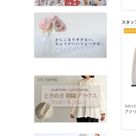
スタッ
おすす
541
アク
配色ラ
ロカー
×ネイ