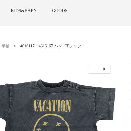
KIDS&BABY
GOODS
>
半袖
>
4616117・4616167 バンドTシャツ
0