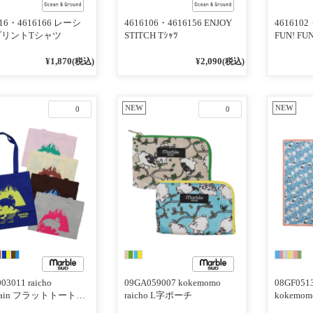
116・4616166 レーシ
4616106・4616156 ENJOY
4616102
プリントTシャツ
STITCH Tｼｬﾂ
FUN! FU
¥1,870
¥2,090
(税込)
(税込)
NEW
NEW
0
0
03011 raicho
09GA059007 kokemomo
08GF05
ntain フラットトートバ
raicho L字ポーチ
kokemomo