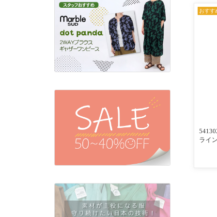
おすす
541
ライン
んわ
入りリ
ビー