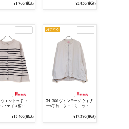
¥1,760
¥3,850
(税込)
(税込)
おすすめ
0
0
4 スウェットっぽい
541306 ヴィンテージウィザ
ルフェイス柄シリ
ー×手首にさっくりニット付
RDER 裏の配色が決
いちゃったリブシリーズ バ
AY プルオーバー
ンドカラージャケット 02オ
¥15,400
¥17,380
(税込)
(税込)
フベージュ×ネイビー
フベージュ