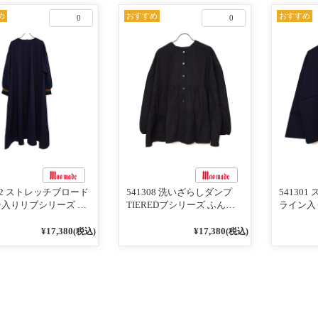
め
おすすめ
おすすめ
0
0
302 ストレッチブロード
541308 洗いざらしダンプ
54130
入りリブシリーズ ふ
TIEREDブシリーズ ふんわ
ライン入
りスリーブ袖口ライン
りティアード2WAYブラウス
ンTのよ
ブワンピース 79ネイ
99ブラック/クロ
ライン入
¥17,380
¥17,380
(税込)
(税込)
ー 79ネ