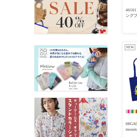
4616
ング
NEW
08GA0
mou
ッグ