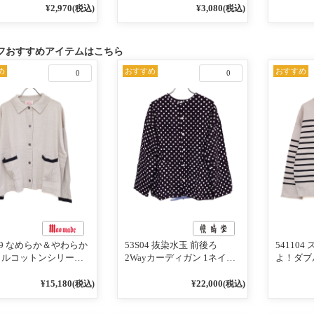
¥2,970
¥3,080
(税込)
(税込)
フおすすめアイテムはこちら
め
おすすめ
おすすめ
0
0
119 なめらか＆やわらか
53S04 抜染水玉 前後ろ
54110
リルコットンシリーズ
2Wayカーディガン 1ネイビ
よ！ダブ
インがアクセント ポ
ー
ーズ BO
ディガン 10ベージュ
めて 2W
¥15,180
¥22,000
(税込)
(税込)
ビー
101オ
／レッド