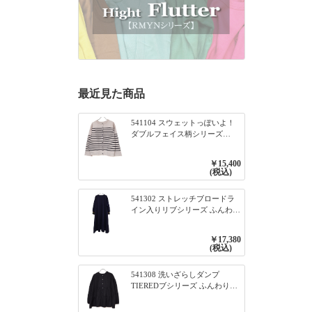
最近見た商品
541104 スウェットっぽいよ！
ダブルフェイス柄シリーズ
BORDER 裏の配色が決めて
2WAY プルオーバー 101オフベ
￥15,400
ージュ×ネイビー／レッド
(税込)
541302 ストレッチブロードラ
イン入りリブシリーズ ふんわり
スリーブ袖口ライン入りリブワ
ンピース 79ネイビー
￥17,380
(税込)
541308 洗いざらしダンプ
TIEREDブシリーズ ふんわりテ
ィアード2WAYブラウス 99ブラ
ック/クロ