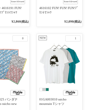
・4616191 FUN!
4616102 FUN! FUN! FUN!ﾌﾟ
N!ﾌﾟﾘﾝﾄTｼｬﾂ
ﾘﾝﾄTｼｬﾂ
¥2,860
¥2,090
(税込)
(税込)
NEW
0
1
1325 バンダナ
01GA003010 raicho
 raicho new
mountain Tシャツ