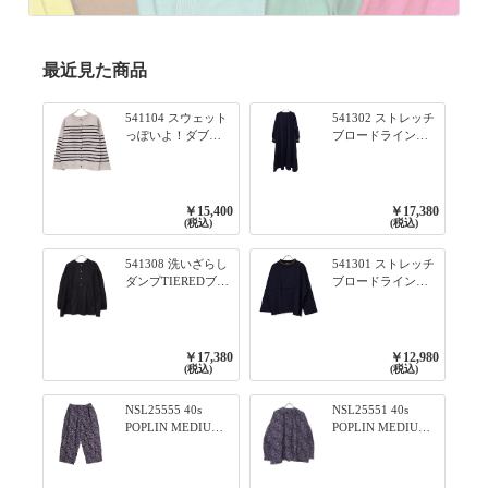
最近見た商品
541104 スウェット
541302 ストレッチ
っぽいよ！ダブル
ブロードライン入
フェイス柄シリー
りリブシリーズ ふ
ズ BORDER 裏の配
んわりスリーブ袖
色が決めて 2WAY
口ライン入りリブ
プルオーバー 101オ
ワンピース 79ネイ
￥15,400
￥17,380
フベージュ×ネイビ
ビー
(税込)
(税込)
ー／レッド
541308 洗いざらし
541301 ストレッチ
ダンプTIEREDブシ
ブロードライン入
リーズ ふんわりテ
りリブシリーズ ロ
ィアード2WAYブラ
ンTのように着れる
ウス 99ブラック/ク
ネックライン入り
ロ
リブプルオーバー
￥17,380
￥12,980
79ネイビー
(税込)
(税込)
NSL25555 40s
NSL25551 40s
POPLIN MEDIUM
POPLIN MEDIUM
FLOWER PRINT
FLOWER PRINT
TAPERED EASY
BANDED COLLAR
PANTS 3800NAVY
SHIRT WITE