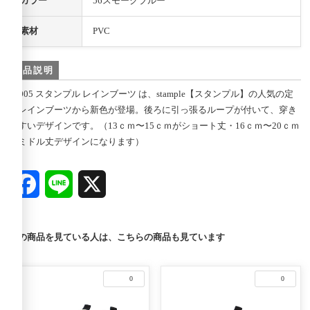
カラー
56スモークブルー
素材
PVC
商品説明
75005 スタンプル レインブーツ は、stample【スタンプル】の人気の定
番レインブーツから新色が登場。後ろに引っ張るループが付いて、穿き
やすいデザインです。（13ｃｍ〜15ｃｍがショート丈・16ｃｍ〜20ｃｍ
がミドル丈デザインになります）
Facebook
Line
X
この商品を見ている人は、こちらの商品も見ています
0
0