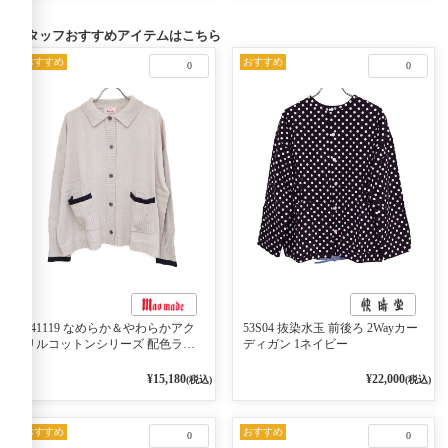
スタッフおすすめアイテムはこちら
おすすめ
おすすめ
0
0
541119 なめらか＆やわらかアク
53S04 抜染水玉 前後ろ 2Wayカー
リルコットンシリーズ 配色ライ
ディガン 1ネイビー
ンがアクセント ポロカーディガ
ン 10ベージュ×ネイビー
¥15,180
¥22,000
(税込)
(税込)
おすすめ
おすすめ
0
0