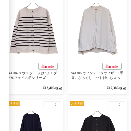
541104 スウェットっぽいよ！ダ
541306 ヴィンテージウィザー×手
ブルフェイス柄シリーズ
首にさっくりニット付いちゃった
BORDER 裏の配色が決めて
リブシリーズ バンドカラージャ
2WAY プルオーバー 101オフベー
ケット 02オフベージュ
¥15,400
¥17,380
(税込)
(税込)
ジュ×ネイビー／レッド
おすすめ
おすすめ
0
0