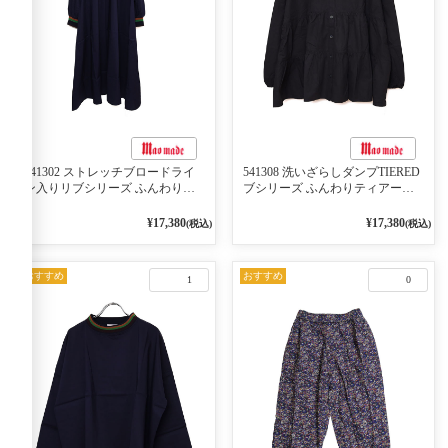
541302 ストレッチブロードライ
541308 洗いざらしダンプTIERED
ン入りリブシリーズ ふんわりス
ブシリーズ ふんわりティアード
リーブ袖口ライン入りリブワンピ
2WAYブラウス 99ブラック/クロ
ース 79ネイビー
¥17,380
¥17,380
(税込)
(税込)
おすすめ
おすすめ
1
0