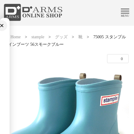
MENU
×
Home
>
stample
>
グッズ
>
靴
>
75005 スタンプル
レインブーツ 56スモークブルー
0