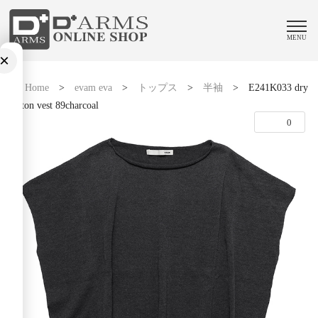
MENU
×
Home
>
evam eva
>
トップス
>
半袖
>
E241K033 dry
cotton vest 89charcoal
0