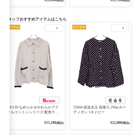
(税込)
(税込)
スタッフおすすめアイテムはこちら
おすすめ
おすすめ
0
0
541119 なめらか＆やわらかアク
53S04 抜染水玉 前後ろ 2Wayカー
リルコットンシリーズ 配色ライ
ディガン 1ネイビー
ンがアクセント ポロカーディガ
ン 10ベージュ×ネイビー
¥15,180
¥22,000
(税込)
(税込)