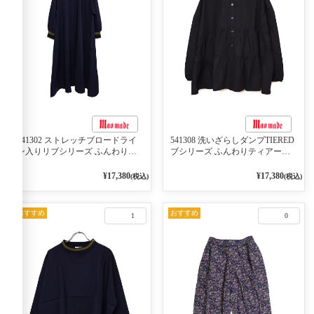
541302 ストレッチブロードライ
541308 洗いざらしダンプTIERED
ン入りリブシリーズ ふんわりス
ブシリーズ ふんわりティアード
リーブ袖口ライン入りリブワンピ
2WAYブラウス 99ブラック/クロ
ース 79ネイビー
¥17,380
¥17,380
(税込)
(税込)
おすすめ
おすすめ
1
0