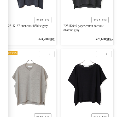
E251K167 linen vest 85blue gray
E251K040 paper cotton aze vest
86stone gray
¥24,200
¥28,600
(税込)
(税込)
おすすめ
0
0