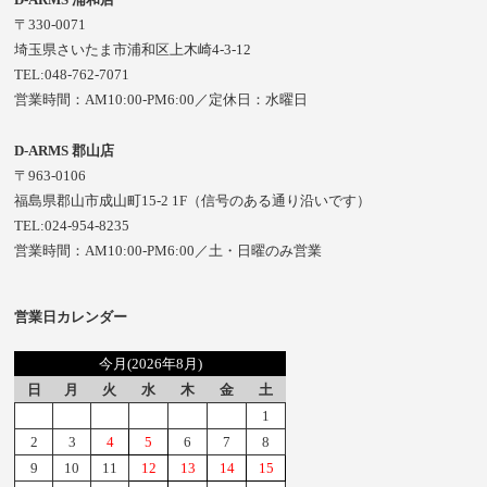
〒330-0071
埼玉県さいたま市浦和区上木崎4-3-12
TEL:048-762-7071
営業時間：AM10:00-PM6:00／定休日：水曜日
D-ARMS 郡山店
〒963-0106
福島県郡山市成山町15-2 1F（信号のある通り沿いです）
TEL:024-954-8235
営業時間：AM10:00-PM6:00／土・日曜のみ営業
営業日カレンダー
今月(2026年8月)
日
月
火
水
木
金
土
1
2
3
4
5
6
7
8
9
10
11
12
13
14
15