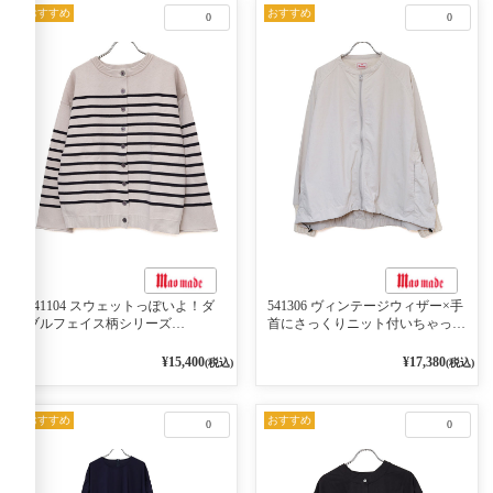
おすすめ
おすすめ
0
0
541104 スウェットっぽいよ！ダ
541306 ヴィンテージウィザー×手
ブルフェイス柄シリーズ
首にさっくりニット付いちゃった
BORDER 裏の配色が決めて
リブシリーズ バンドカラージャ
2WAY プルオーバー 101オフベー
ケット 02オフベージュ
¥15,400
¥17,380
(税込)
(税込)
ジュ×ネイビー／レッド
おすすめ
おすすめ
0
0