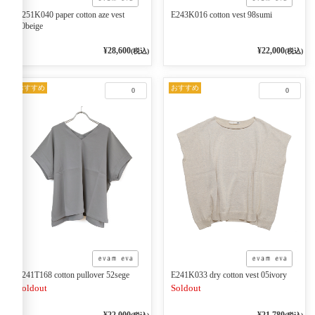
E251K040 paper cotton aze vest
E243K016 cotton vest 98sumi
10beige
¥28,600
¥22,000
(税込)
(税込)
おすすめ
おすすめ
0
0
E241T168 cotton pullover 52sege
E241K033 dry cotton vest 05ivory
Soldout
Soldout
¥22,000
¥21,780