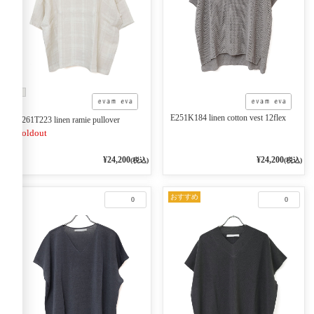
E251K184 linen cotton vest 12flex
E261T223 linen ramie pullover
Soldout
¥24,200
¥24,200
(税込)
(税込)
おすすめ
0
0