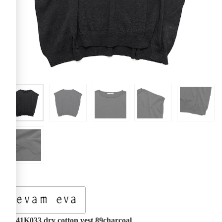
E241K033 dry cotton vest 89charcoal