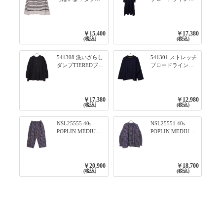
フェイス柄シリー
りリブシリーズ ふ
ズ BORDER 裏の配
んわりスリーブ袖
色が決めて 2WAY
口ライン入りリブ
プルオーバー 101オ
ワンピース 79ネイ
￥15,400
￥17,380
フベージュ×ネイビ
ビー
(税込)
(税込)
ー／レッド
541308 洗いざらし
541301 ストレッチ
ダンプTIEREDブシ
ブロードライン入
リーズ ふんわりテ
りリブシリーズ ロ
ィアード2WAYブラ
ンTのように着れる
ウス 99ブラック/ク
ネックライン入り
ロ
リブプルオーバー
￥17,380
￥12,980
79ネイビー
(税込)
(税込)
NSL25555 40s
NSL25551 40s
POPLIN MEDIUM
POPLIN MEDIUM
FLOWER PRINT
FLOWER PRINT
TAPERED EASY
BANDED COLLAR
PANTS 3800NAVY
SHIRT WITE
BASE
GATHER
￥20,900
￥18,700
3800NAVY BASE
(税込)
(税込)