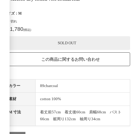
サイズ：M
売り切れ
¥21,780
(税込)
SOLD OUT
この商品に関するお問い合わせ
カラー
89charcoal
素材
cotton 100%
M 寸法
着丈前57cm 着丈後60cm 肩幅68cm バスト
66cm 裾周り132cm 袖周り34cm