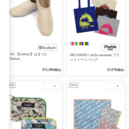
H145 【hcubuch】はまづと
08GA003011 raicho mountain フラ
605kinari
ットトートバッグ
¥15,180
¥2,970
(税込)
(税込)
NEW
NEW
0
0