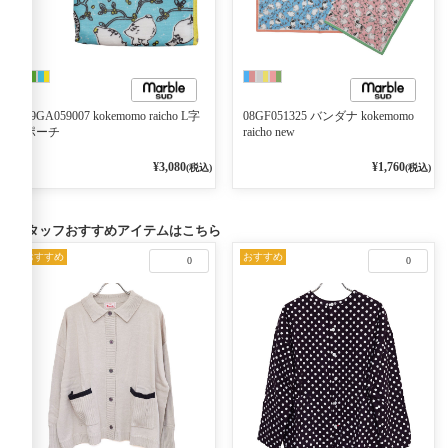
09GA059007 kokemomo raicho L字
08GF051325 バンダナ kokemomo
ポーチ
raicho new
¥3,080
¥1,760
(税込)
(税込)
スタッフおすすめアイテムはこちら
おすすめ
おすすめ
0
0