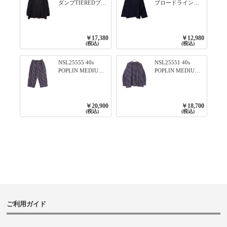
ダンプTIEREDブシ
ブロードライン入
リーズ ふんわりテ
りリブシリーズ ロ
ィアード2WAYブラ
ンTのように着れる
ウス 99ブラック/ク
ネックライン入り
ロ
リブプルオーバー
￥17,380
￥12,980
79ネイビー
(税込)
(税込)
NSL25555 40s
NSL25551 40s
POPLIN MEDIUM
POPLIN MEDIUM
FLOWER PRINT
FLOWER PRINT
TAPERED EASY
BANDED COLLAR
PANTS 3800NAVY
SHIRT WITE
BASE
GATHER
￥20,900
￥18,700
3800NAVY BASE
(税込)
(税込)
ご利用ガイド