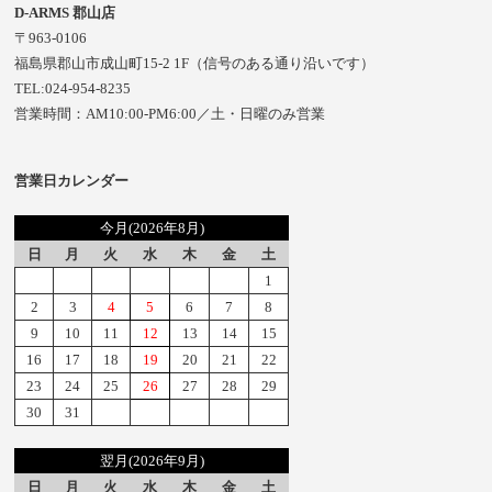
D-ARMS 郡山店
〒963-0106
福島県郡山市成山町15-2 1F（信号のある通り沿いです）
TEL:024-954-8235
営業時間：AM10:00-PM6:00／土・日曜のみ営業
営業日カレンダー
今月(2026年8月)
日
月
火
水
木
金
土
1
2
3
4
5
6
7
8
9
10
11
12
13
14
15
16
17
18
19
20
21
22
23
24
25
26
27
28
29
30
31
翌月(2026年9月)
日
月
火
水
木
金
土