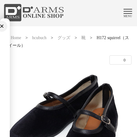
MENU
×
Home
>
hcubuch
>
グッズ
>
靴
>
H172 squirrel（ス
クイール）
0