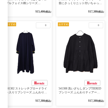
ブルフェイス柄シリーズ
首にさっくりニット付いちゃった
BORDER 裏の配色が決めて
リブシリーズ バンドカラージャ
2WAY プルオーバー 101オフベー
ケット 02オフベージュ
¥15,400
¥17,380
(税込)
(税込)
ジュ×ネイビー／レッド
おすすめ
おすすめ
0
0
541302 ストレッチブロードライ
541308 洗いざらしダンプTIERED
ン入りリブシリーズ ふんわりス
ブシリーズ ふんわりティアード
リーブ袖口ライン入りリブワンピ
2WAYブラウス 99ブラック/クロ
ース 79ネイビー
¥17,380
¥17,380
(税込)
(税込)