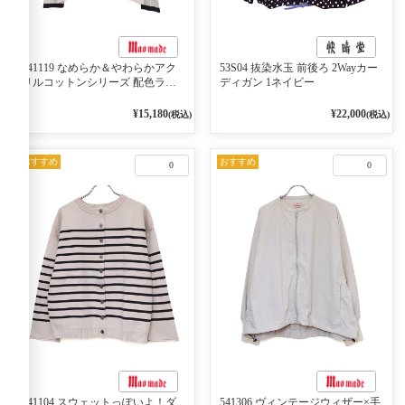
541119 なめらか＆やわらかアク
53S04 抜染水玉 前後ろ 2Wayカー
リルコットンシリーズ 配色ライ
ディガン 1ネイビー
ンがアクセント ポロカーディガ
ン 10ベージュ×ネイビー
¥15,180
¥22,000
(税込)
(税込)
おすすめ
おすすめ
0
0
541104 スウェットっぽいよ！ダ
541306 ヴィンテージウィザー×手