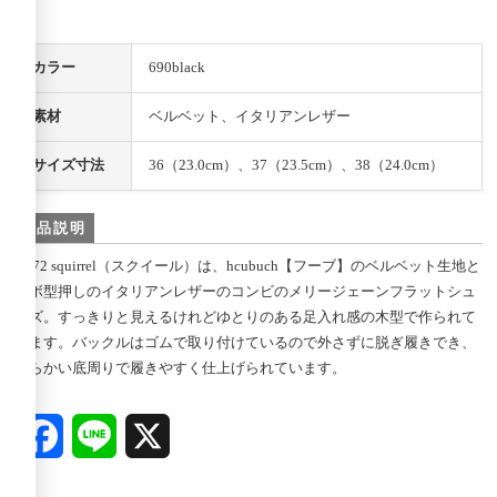
カラー
690black
素材
ベルベット、イタリアンレザー
サイズ寸法
36（23.0cm）、37（23.5cm）、38（24.0cm）
商品説明
H172 squirrel（スクイール）は、hcubuch【フーブ】のベルベット生地と
シボ型押しのイタリアンレザーのコンビのメリージェーンフラットシュ
ーズ。すっきりと見えるけれどゆとりのある足入れ感の木型で作られて
います。バックルはゴムで取り付けているので外さずに脱ぎ履きでき、
柔らかい底周りで履きやすく仕上げられています。
Facebook
Line
X