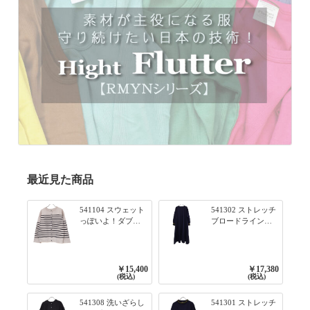
最近見た商品
541104 スウェット
541302 ストレッチ
っぽいよ！ダブル
ブロードライン入
フェイス柄シリー
りリブシリーズ ふ
ズ BORDER 裏の配
んわりスリーブ袖
色が決めて 2WAY
口ライン入りリブ
プルオーバー 101オ
ワンピース 79ネイ
￥15,400
￥17,380
フベージュ×ネイビ
ビー
(税込)
(税込)
ー／レッド
541308 洗いざらし
541301 ストレッチ