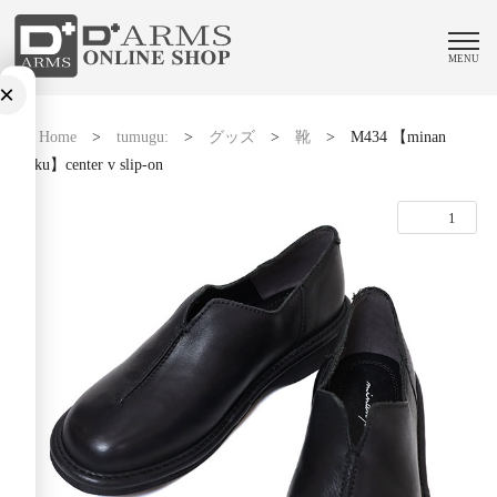
MENU
×
Home
>
tumugu:
>
グッズ
>
靴
>
M434 【minan
polku】center v slip-on
1