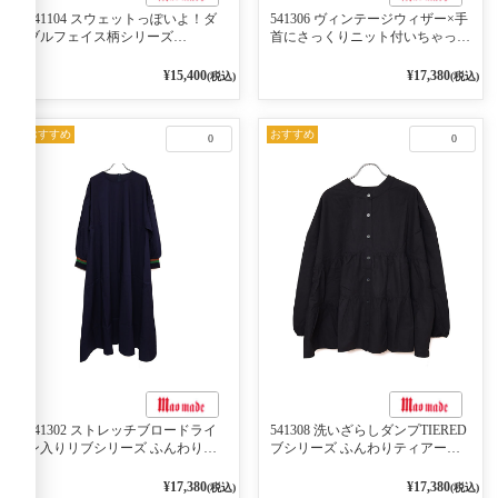
541104 スウェットっぽいよ！ダ
541306 ヴィンテージウィザー×手
ブルフェイス柄シリーズ
首にさっくりニット付いちゃった
BORDER 裏の配色が決めて
リブシリーズ バンドカラージャ
2WAY プルオーバー 101オフベー
ケット 02オフベージュ
¥15,400
¥17,380
(税込)
(税込)
ジュ×ネイビー／レッド
おすすめ
おすすめ
0
0
541302 ストレッチブロードライ
541308 洗いざらしダンプTIERED
ン入りリブシリーズ ふんわりス
ブシリーズ ふんわりティアード
リーブ袖口ライン入りリブワンピ
2WAYブラウス 99ブラック/クロ
ース 79ネイビー
¥17,380
¥17,380
(税込)
(税込)