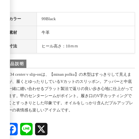
カラー
99Black
素材
牛革
寸法
ヒール高さ：10ｍｍ
商品説明
M434 center v slip-onは、【minan polku】の木型はすっきりして見えま
すが、履くとゆったりしているVカットのスリッポン。アッパーと中底
を一緒に縫い合わせるプラット製法で返りの良い歩き心地に仕上がって
います。甲のセンターシームがポイント。履き口のV字カッティングで
履くとすっきりとした印象です。オイルをしっかり含んだプルアップレ
ザーの表情感も楽しいアイテムです。
Facebook
Line
X