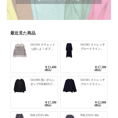
最近見た商品
541104 スウェット
541302 ストレッチ
っぽいよ！ダブル
ブロードライン入
フェイス柄シリー
りリブシリーズ ふ
ズ BORDER 裏の配
んわりスリーブ袖
色が決めて 2WAY
口ライン入りリブ
プルオーバー 101オ
ワンピース 79ネイ
￥15,400
￥17,380
フベージュ×ネイビ
ビー
(税込)
(税込)
ー／レッド
541308 洗いざらし
541301 ストレッチ
ダンプTIEREDブシ
ブロードライン入
リーズ ふんわりテ
りリブシリーズ ロ
ィアード2WAYブラ
ンTのように着れる
ウス 99ブラック/ク
ネックライン入り
ロ
リブプルオーバー
￥17,380
￥12,980
79ネイビー
(税込)
(税込)
NSL25555 40s
NSL25551 40s