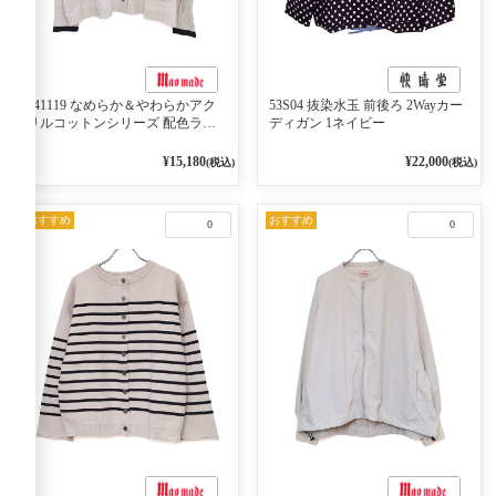
541119 なめらか＆やわらかアク
53S04 抜染水玉 前後ろ 2Wayカー
リルコットンシリーズ 配色ライ
ディガン 1ネイビー
ンがアクセント ポロカーディガ
ン 10ベージュ×ネイビー
¥15,180
¥22,000
(税込)
(税込)
おすすめ
おすすめ
0
0