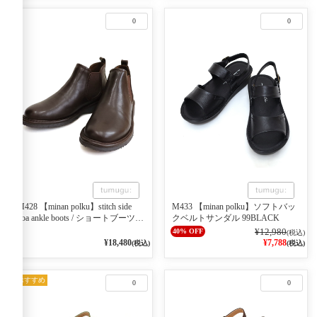
0
0
M428 【minan polku】stitch side
M433 【minan polku】ソフトバッ
goa ankle boots / ショートブーツ
クベルトサンダル 99BLACK
DARK BROWN
¥12,980
40% OFF
(税込)
¥18,480
¥7,788
(税込)
(税込)
おすすめ
0
0