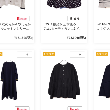
119 なめらか＆やわらか
53S04 抜染水玉 前後ろ
54110
リルコットンシリーズ
2Wayカーディガン 1ネイビ
よ！ダブ
インがアクセント ポ
ー
ーズ BO
ディガン 10ベージュ
めて 2W
¥15,180
¥22,000
(税込)
(税込)
ビー
101オ
／レッド
め
おすすめ
おすすめ
0
0