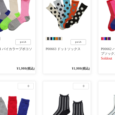
661 バイカラープポコソ
P00663 ドットソックス
P0066
ス
プソック
Soldout
¥1,980
¥1,980
(税込)
(税込)
0
0