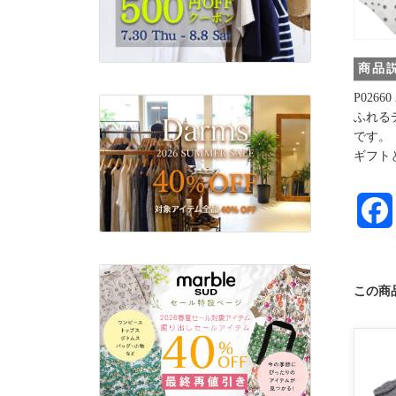
商品
P02
ふれる
です。
ギフト
この商