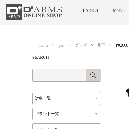
LADIES
MENS
Home
>
prit
>
グッズ
>
靴下
>
P02660
SEARCH