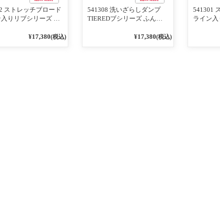
302 ストレッチブロード
541308 洗いざらしダンプ
54130
入りリブシリーズ ふ
TIEREDブシリーズ ふんわ
ライン入
りスリーブ袖口ライン
りティアード2WAYブラウス
ンTのよ
ブワンピース 79ネイ
99ブラック/クロ
ライン入
¥17,380
¥17,380
(税込)
(税込)
ー 79ネ