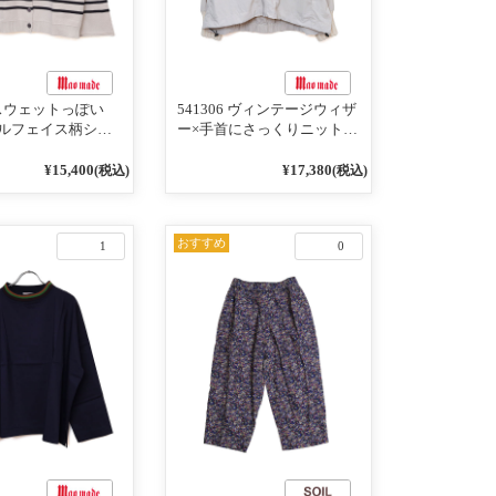
4 スウェットっぽい
541306 ヴィンテージウィザ
ルフェイス柄シリ
ー×手首にさっくりニット付
RDER 裏の配色が決
いちゃったリブシリーズ バ
AY プルオーバー
ンドカラージャケット 02オ
¥15,400
¥17,380
(税込)
(税込)
フベージュ×ネイビー
フベージュ
おすすめ
1
0