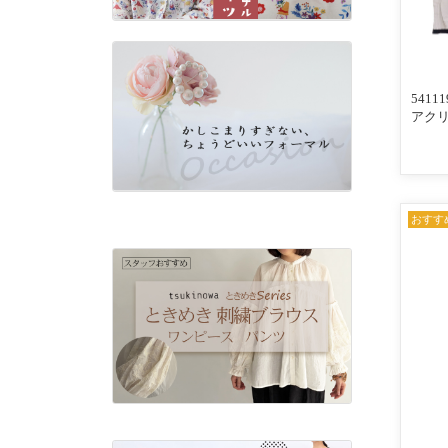
541
アク
配色ラ
ロカー
×ネイ
おすす