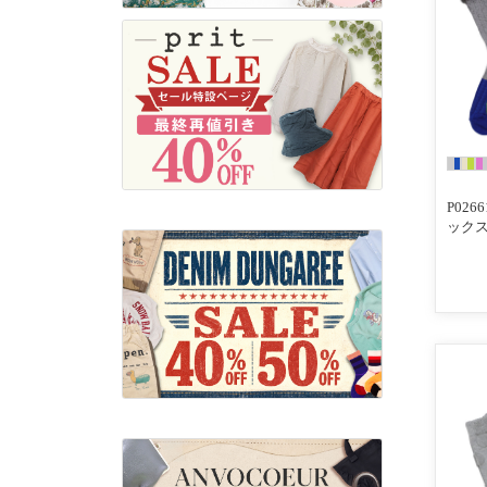
P02
ック