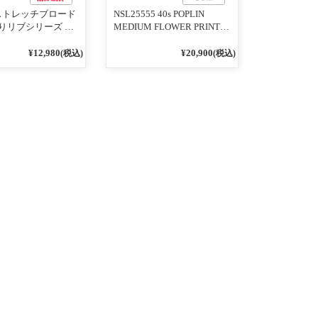
1 ストレッチブロード
NSL25555 40s POPLIN
りリブシリーズ ロ
MEDIUM FLOWER PRINT
うに着れる ネック
TAPERED EASY PANTS
りリブプルオーバ
3800NAVY BASE
¥12,980
¥20,900
(税込)
(税込)
イビー