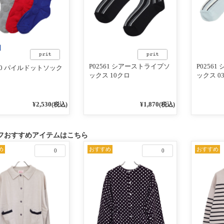
P02561 シアーストライプソ
P0256
660 パイルドットソック
ックス 10クロ
ックス 
¥2,530
¥1,870
(税込)
(税込)
フおすすめアイテムはこちら
め
おすすめ
おすすめ
0
0