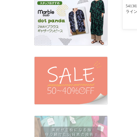
541
ライン
んわ
入りリ
ビー