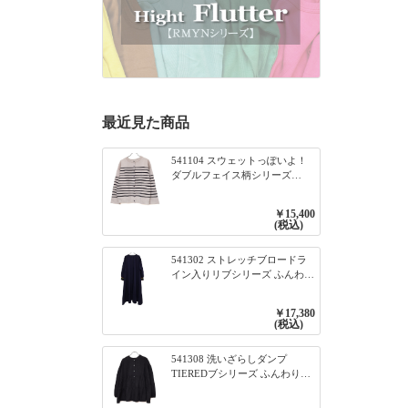
最近見た商品
541104 スウェットっぽいよ！
ダブルフェイス柄シリーズ
BORDER 裏の配色が決めて
2WAY プルオーバー 101オフベ
￥15,400
ージュ×ネイビー／レッド
(税込)
541302 ストレッチブロードラ
イン入りリブシリーズ ふんわり
スリーブ袖口ライン入りリブワ
ンピース 79ネイビー
￥17,380
(税込)
541308 洗いざらしダンプ
TIEREDブシリーズ ふんわりテ
ィアード2WAYブラウス 99ブラ
ック/クロ