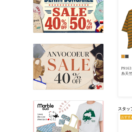
P916
糸天竺
袖ク
ャツ
スタッ
おすす