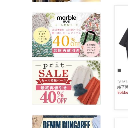
P82
織平織
グス
Soldo
バー