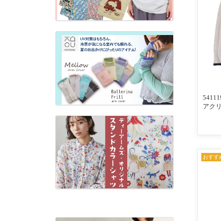
541
アク
配色ラ
ロカー
×ネイ
おすす