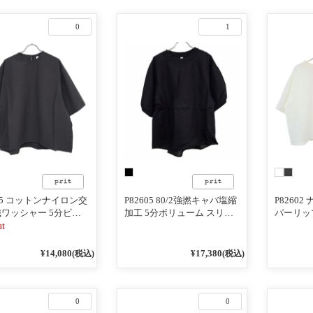
0
1
625 コットンナイロン交
P82605 80/2強撚キャバ塩縮
P8260
ワッシャー 5分ビッ
加工 5分ボリューム スリー
パーリッ
リーブ裾ヒモプルオー
ブ プルオーバー
シャツ
ut
¥14,080
¥17,380
(税込)
(税込)
0
0