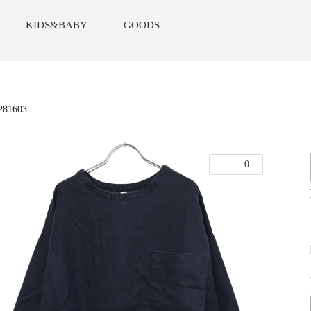
KIDS&BABY
GOODS
P81603
0