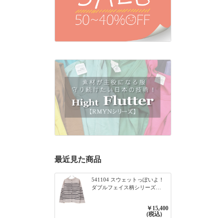
最近見た商品
541104 スウェットっぽいよ！
ダブルフェイス柄シリーズ
BORDER 裏の配色が決めて
2WAY プルオーバー 101オフベ
￥15,400
ージュ×ネイビー／レッド
(税込)