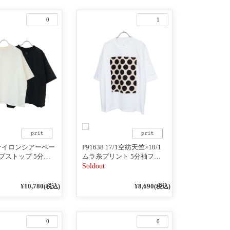
0
1
2 ナイロンシアーペー
P91638 17/1空紡天竺×10/1
プストップ 5分袖T
ムラ糸プリント 5分袖フレ
ームＴシャツ
Soldout
¥10,780
¥8,690
(税込)
(税込)
0
0