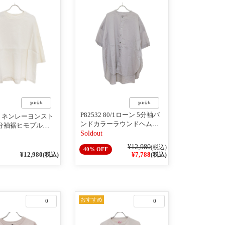
P82532 80/1ローン 5分袖バ
5 リネンレーヨンスト
ンドカラーラウンドヘムワ
7分袖裾ヒモプルオ
イドシャツ 03オパールグレ
Soldout
ー
¥12,980
(税込)
40% OFF
¥12,980
¥7,788
(税込)
(税込)
おすすめ
0
0