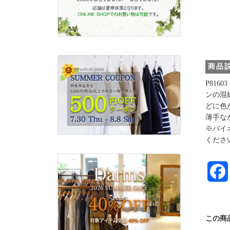
商品
P81
ンの混
どに色
薄手な
※バイ
くださ
この商