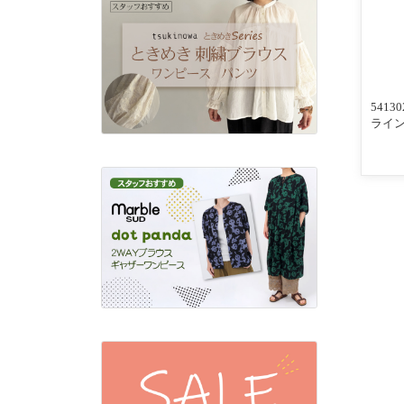
541
ライン
んわ
入りリ
ビー