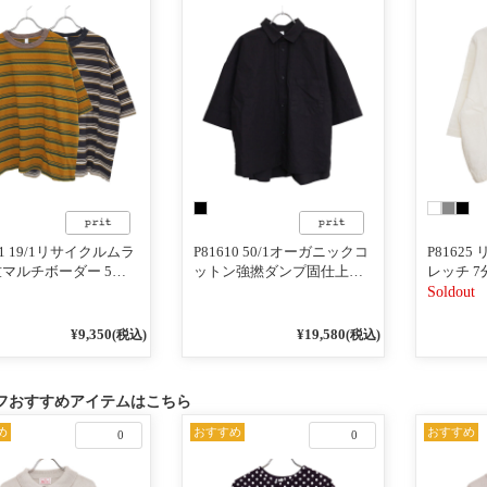
31 19/1リサイクルムラ
P81610 50/1オーガニックコ
P8162
マルチボーダー 5分
ットン強撚ダンプ固仕上げ
レッチ 
ルーネックワイドＴシ
5分ビッグスリーブレギュラ
ーバー
Soldout
ーカラーシャツ
¥9,350
¥19,580
(税込)
(税込)
フおすすめアイテムはこちら
め
おすすめ
おすすめ
0
0