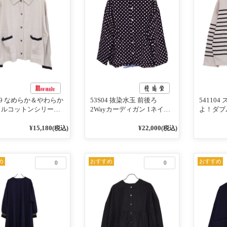
119 なめらか＆やわらか
53S04 抜染水玉 前後ろ
54110
リルコットンシリーズ
2Wayカーディガン 1ネイビ
よ！ダブ
インがアクセント ポ
ー
ーズ BO
ディガン 10ベージュ
めて 2W
¥15,180
¥22,000
(税込)
(税込)
ビー
101オ
／レッド
め
おすすめ
おすすめ
0
0