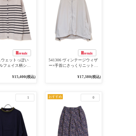
4 スウェットっぽい
541306 ヴィンテージウィザ
ルフェイス柄シリ
ー×手首にさっくりニット付
RDER 裏の配色が決
いちゃったリブシリーズ バ
AY プルオーバー
ンドカラージャケット 02オ
¥15,400
¥17,380
(税込)
(税込)
フベージュ×ネイビー
フベージュ
おすすめ
1
0