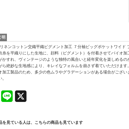
説明
603 リネンコットン交織平織ピグメント加工 ７分袖ビッグポケットワイド 
紡糸を平織りにした生地に、顔料（ピグメント）を付着させてバイオ加
がかすれ、ヴィンテージのような独特の風合いと経年変化を楽しめるの
がら絶妙な生地感により、キレイなフォルムを崩さず着ていただけます
オ加工製品のため、多少の色ムラやグラデーションがある場合がござい
い。
Facebook
Line
X
品を見ている人は、こちらの商品も見ています