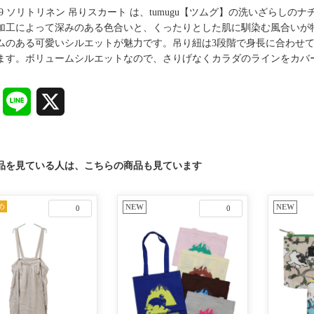
4419 ソリトリネン 吊りスカート は、tumugu【ツムグ】の洗いざら
加工によって深みのある色合いと、くったりとした肌に馴染む風合いが
ムのある可愛いシルエットが魅力です。吊り紐は3段階で身長に合わせ
ます。ボリュームシルエットなので、さりげなくカラダのラインをカバ
Facebook
Line
X
品を見ている人は、こちらの商品も見ています
め
NEW
NEW
0
0