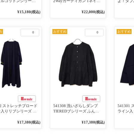
リルコットンシリーズ
2Wayカーディガン 1ネイビ
よ！ダブ
インがアクセント ポ
ー
ーズ BO
ディガン 10ベージュ
めて 2W
¥15,180
¥22,000
(税込)
(税込)
ビー
101オ
／レッド
め
おすすめ
おすすめ
0
0
302 ストレッチブロード
541308 洗いざらしダンプ
54130
入りリブシリーズ ふ
TIEREDブシリーズ ふんわ
ライン入
りスリーブ袖口ライン
りティアード2WAYブラウス
ンTのよ
ブワンピース 79ネイ
99ブラック/クロ
ライン入
¥17,380
¥17,380
(税込)
(税込)
ー 79ネ