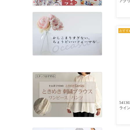
アク
配色ラ
ロカー
×ネイ
おすす
541
ライン
んわ
入りリ
ビー