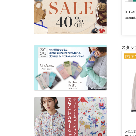
01GA0
moun
スタッ
おすす
541