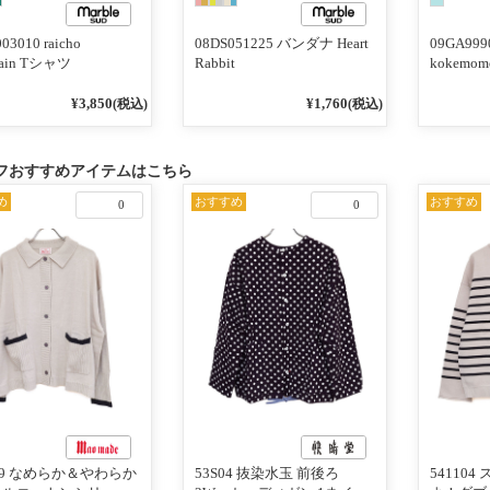
03010 raicho
08DS051225 バンダナ Heart
09GA99
tain Tシャツ
Rabbit
kokemomo
¥3,850
¥1,760
(税込)
(税込)
フおすすめアイテムはこちら
め
おすすめ
おすすめ
0
0
119 なめらか＆やわらか
53S04 抜染水玉 前後ろ
54110