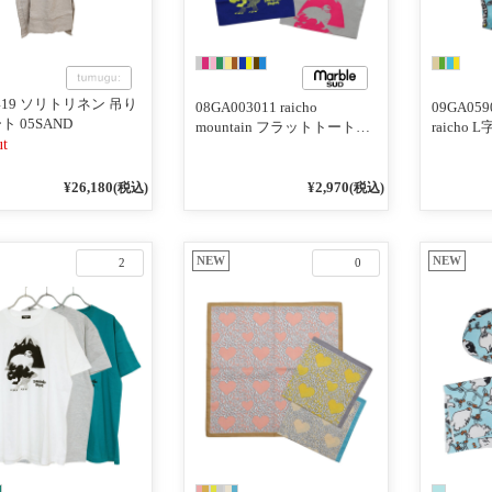
4419 ソリトリネン 吊り
08GA003011 raicho
09GA059
ト 05SAND
mountain フラットトートバ
raicho
ut
ッグ
¥26,180
¥2,970
(税込)
(税込)
NEW
NEW
2
0