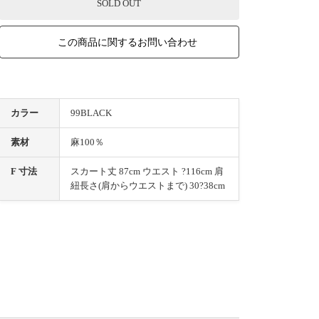
SOLD OUT
この商品に関するお問い合わせ
カラー
99BLACK
素材
麻100％
F 寸法
スカート丈 87cm ウエスト ?116cm 肩
紐長さ(肩からウエストまで) 30?38cm