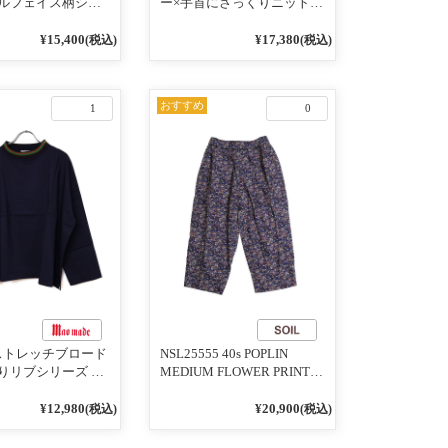
ルフェイス柄シリ
ー×手首にさっくりニット付
RDER 裏の配色が決
いちゃったリブシリーズ バ
AY プルオーバー
ンドカラージャケット 02オ
¥15,400
¥17,380
(税込)
(税込)
フベージュ×ネイビー
フベージュ
おすすめ
1
0
1 ストレッチブロード
NSL25555 40s POPLIN
りリブシリーズ ロ
MEDIUM FLOWER PRINT
うに着れる ネック
TAPERED EASY PANTS
りリブプルオーバ
3800NAVY BASE
¥12,980
¥20,900
(税込)
(税込)
イビー