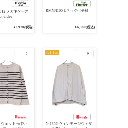
RMYN105 Uネック七分袖
9012 メガネケース
 raicho
¥2,970
¥6,380
(税込)
(税込)
おすすめ
0
0
4 スウェットっぽい
541306 ヴィンテージウィザ