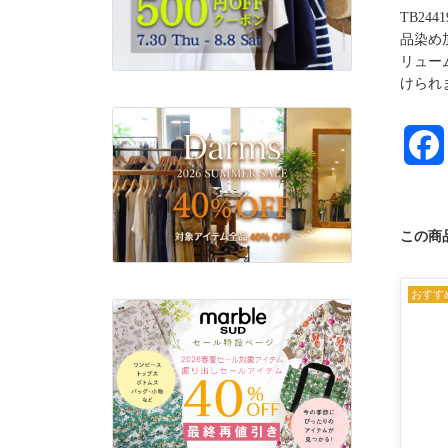
TB2
品染め
リュー
けられ
この商
おすす