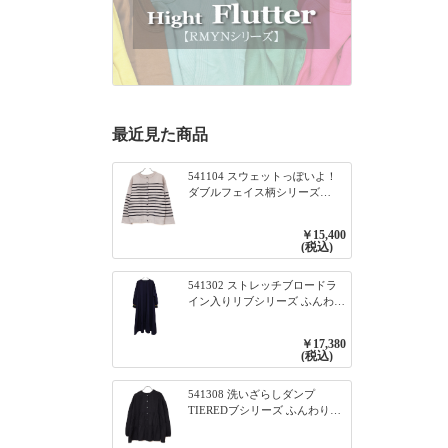
最近見た商品
541104 スウェットっぽいよ！
ダブルフェイス柄シリーズ
BORDER 裏の配色が決めて
2WAY プルオーバー 101オフベ
￥15,400
ージュ×ネイビー／レッド
(税込)
541302 ストレッチブロードラ
イン入りリブシリーズ ふんわり
スリーブ袖口ライン入りリブワ
ンピース 79ネイビー
￥17,380
(税込)
541308 洗いざらしダンプ
TIEREDブシリーズ ふんわりテ
ィアード2WAYブラウス 99ブラ
ック/クロ