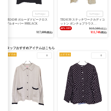
TB24248 ガルーダドビークロス
TB24139 ステッチワークカディコ
プルオーバー 99BLACK
ットン ポンチョブラウス
06KINARI
¥19,580
40% OFF
(税込)
¥17,600
¥11,748
(税込)
(税込)
スタッフおすすめアイテムはこちら
おすすめ
おすすめ
0
0