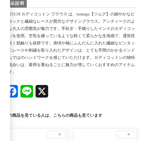
商品説明
TB25118 カディコットン ブラウス は、tumugu【ツムグ】の細やかなピ
ンタックと繊細なレースが贅沢なデザインブラウス。アンティークのよ
うな大人の雰囲気が魅力です。手紡ぎ・手織りしたインドのカディコッ
トンを使用。空気を纏っているような軽くて柔らかな生地感で、通気性
が良く肌触りも抜群です。身頃や袖にふんだんに入れた繊細なピンタッ
クにレースや刺繍を取り入れたデザインは、とても手間のかかるインド
ならではのハンドワークを感じていただけます。カディコットンの独特
の風合いは、着用を重ねるごとに魅力が増していくおすすめのアイテム
です。
Facebook
Line
X
この商品を見ている人は、こちらの商品も見ています
0
0