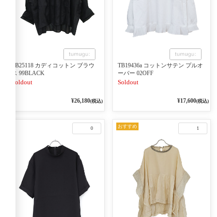
TB25118 カディコットン ブラウ
TB19436a コットンサテン プルオ
ス 99BLACK
ーバー 02OFF
Soldout
Soldout
¥26,180
¥17,600
(税込)
(税込)
おすすめ
0
1