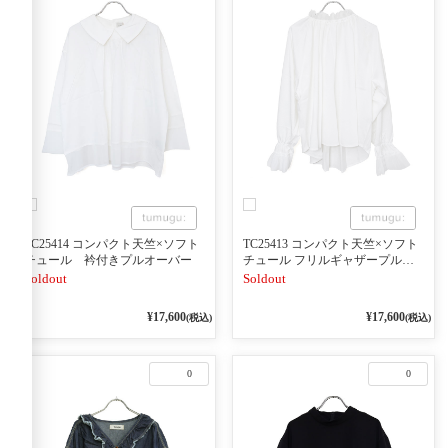
TC25414 コンパクト天竺×ソフト
TC25413 コンパクト天竺×ソフト
チュール 衿付きプルオーバー
チュール フリルギャザープルオ
ーバー
Soldout
Soldout
¥17,600
¥17,600
(税込)
(税込)
0
0