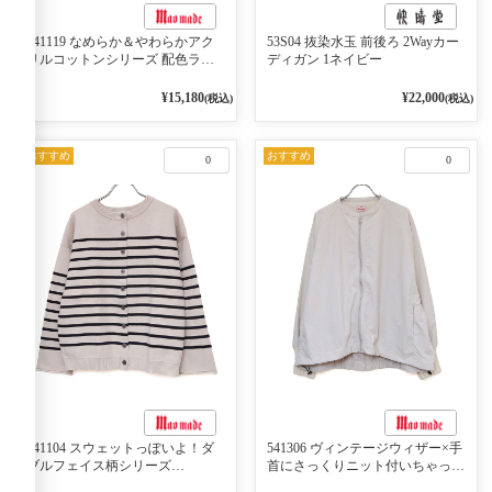
541119 なめらか＆やわらかアク
53S04 抜染水玉 前後ろ 2Wayカー
リルコットンシリーズ 配色ライ
ディガン 1ネイビー
ンがアクセント ポロカーディガ
ン 10ベージュ×ネイビー
¥15,180
¥22,000
(税込)
(税込)
おすすめ
おすすめ
0
0
541104 スウェットっぽいよ！ダ
541306 ヴィンテージウィザー×手
ブルフェイス柄シリーズ
首にさっくりニット付いちゃった
BORDER 裏の配色が決めて
リブシリーズ バンドカラージャ