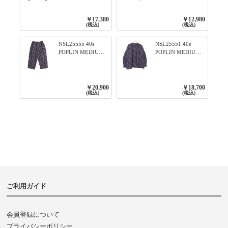
ィアード2WAYブラ
ンTのように着れる
ウス 99ブラック/ク
ネックライン入り
ロ
リブプルオーバー
￥17,380
￥12,980
79ネイビー
(税込)
(税込)
NSL25555 40s
NSL25551 40s
POPLIN MEDIUM
POPLIN MEDIUM
FLOWER PRINT
FLOWER PRINT
TAPERED EASY
BANDED COLLAR
PANTS 3800NAVY
SHIRT WITE
BASE
GATHER
￥20,900
￥18,700
3800NAVY BASE
(税込)
(税込)
ご利用ガイド
会員登録について
プライバシーポリシー