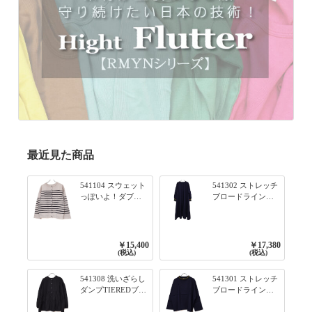
最近見た商品
541104 スウェット
541302 ストレッチ
っぽいよ！ダブル
ブロードライン入
フェイス柄シリー
りリブシリーズ ふ
ズ BORDER 裏の配
んわりスリーブ袖
色が決めて 2WAY
口ライン入りリブ
プルオーバー 101オ
ワンピース 79ネイ
￥15,400
￥17,380
フベージュ×ネイビ
ビー
(税込)
(税込)
ー／レッド
541308 洗いざらし
541301 ストレッチ
ダンプTIEREDブシ
ブロードライン入
リーズ ふんわりテ
りリブシリーズ ロ