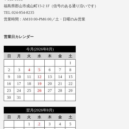
福島県郡山市成山町15-2 1F（信号のある通り沿いです）
TEL:024-954-8235
営業時間：AM10:00-PM6:00／土・日曜のみ営業
営業日カレンダー
今月(2026年8月)
日
月
火
水
木
金
土
1
2
3
4
5
6
7
8
9
10
11
12
13
14
15
16
17
18
19
20
21
22
23
24
25
26
27
28
29
30
31
翌月(2026年9月)
日
月
火
水
木
金
土
1
2
3
4
5