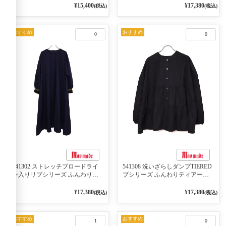
2WAY プルオーバー 101オフベー
ケット 02オフベージュ
¥15,400
¥17,380
(税込)
(税込)
ジュ×ネイビー／レッド
おすすめ
おすすめ
0
0
541302 ストレッチブロードライ
541308 洗いざらしダンプTIERED
ン入りリブシリーズ ふんわりス
ブシリーズ ふんわりティアード
リーブ袖口ライン入りリブワンピ
2WAYブラウス 99ブラック/クロ
ース 79ネイビー
¥17,380
¥17,380
(税込)
(税込)
おすすめ
おすすめ
1
0