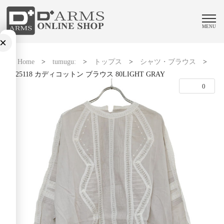
MENU
×
Home
>
tumugu:
>
トップス
>
シャツ・ブラウス
>
TB25118 カディコットン ブラウス 80LIGHT GRAY
0