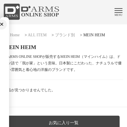
MENU
×
Home
>
ALL ITEM
>
ブランド別
>
MEIN HEIM
MEIN HEIM
D-ARMS ONLINE SHOPが販売するMEIN HEIM（マインハイム）は、ド
イツ語で「我が家」という意味。日本製にこだわった、ナチュラルで優
しい雰囲気と着心地の洋服のブランドです。
商品が見つかりませんでした。
お気に入り一覧