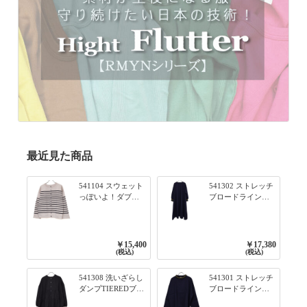
最近見た商品
541104 スウェット
541302 ストレッチ
っぽいよ！ダブル
ブロードライン入
フェイス柄シリー
りリブシリーズ ふ
ズ BORDER 裏の配
んわりスリーブ袖
色が決めて 2WAY
口ライン入りリブ
プルオーバー 101オ
ワンピース 79ネイ
￥15,400
￥17,380
フベージュ×ネイビ
ビー
(税込)
(税込)
ー／レッド
541308 洗いざらし
541301 ストレッチ
ダンプTIEREDブシ
ブロードライン入
リーズ ふんわりテ
りリブシリーズ ロ