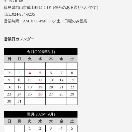
〒963-0106
福島県郡山市成山町15-2 1F（信号のある通り沿いです）
TEL:024-954-8235
営業時間：AM10:00-PM6:00／土・日曜のみ営業
営業日カレンダー
今月(2026年8月)
日
月
火
水
木
金
土
1
2
3
4
5
6
7
8
9
10
11
12
13
14
15
16
17
18
19
20
21
22
23
24
25
26
27
28
29
30
31
翌月(2026年9月)
日
月
火
水
木
金
土
1
2
3
4
5