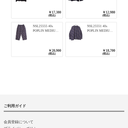
ィアード2WAYブラ
ンTのように着れる
ウス 99ブラック/ク
ネックライン入り
ロ
リブプルオーバー
￥17,380
￥12,980
79ネイビー
(税込)
(税込)
NSL25555 40s
NSL25551 40s
POPLIN MEDIUM
POPLIN MEDIUM
FLOWER PRINT
FLOWER PRINT
TAPERED EASY
BANDED COLLAR
PANTS 3800NAVY
SHIRT WITE
BASE
GATHER
￥20,900
￥18,700
3800NAVY BASE
(税込)
(税込)
ご利用ガイド
会員登録について