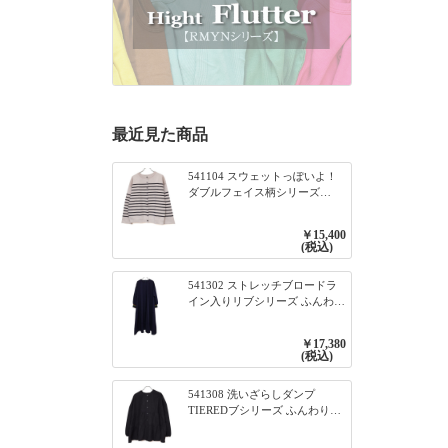
最近見た商品
541104 スウェットっぽいよ！
ダブルフェイス柄シリーズ
BORDER 裏の配色が決めて
2WAY プルオーバー 101オフベ
￥15,400
ージュ×ネイビー／レッド
(税込)
541302 ストレッチブロードラ
イン入りリブシリーズ ふんわり
スリーブ袖口ライン入りリブワ
ンピース 79ネイビー
￥17,380
(税込)
541308 洗いざらしダンプ
TIEREDブシリーズ ふんわりテ
ィアード2WAYブラウス 99ブラ
ック/クロ