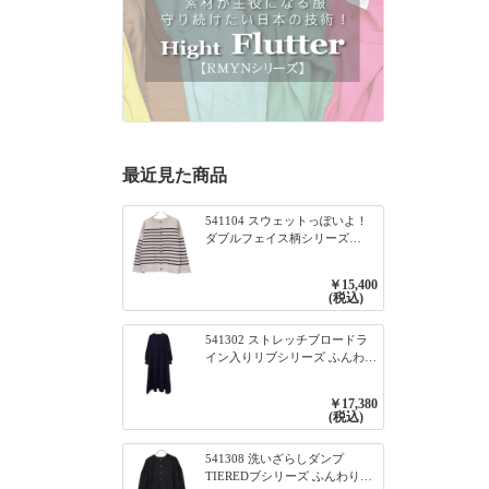
最近見た商品
541104 スウェットっぽいよ！
ダブルフェイス柄シリーズ
BORDER 裏の配色が決めて
2WAY プルオーバー 101オフベ
￥15,400
ージュ×ネイビー／レッド
(税込)
541302 ストレッチブロードラ
イン入りリブシリーズ ふんわり
スリーブ袖口ライン入りリブワ
ンピース 79ネイビー
￥17,380
(税込)
541308 洗いざらしダンプ
TIEREDブシリーズ ふんわりテ