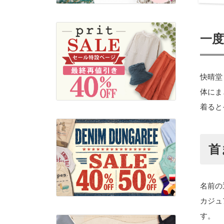
一
快晴堂
体にま
着ると
首
名前の
カジュ
す。