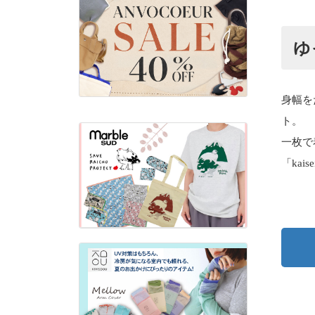
ゆ
身幅を
ト。
一枚で
「ka