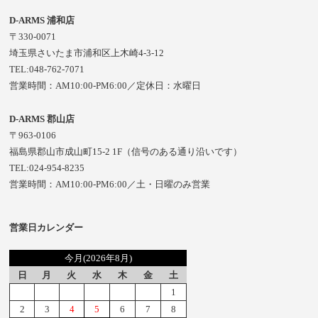
D-ARMS 浦和店
〒330-0071
埼玉県さいたま市浦和区上木崎4-3-12
TEL:048-762-7071
営業時間：AM10:00-PM6:00／定休日：水曜日
D-ARMS 郡山店
〒963-0106
福島県郡山市成山町15-2 1F（信号のある通り沿いです）
TEL:024-954-8235
営業時間：AM10:00-PM6:00／土・日曜のみ営業
営業日カレンダー
今月(2026年8月)
日
月
火
水
木
金
土
1
2
3
4
5
6
7
8