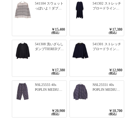
541104 スウェット
541302 ストレッチ
っぽいよ！ダブル
ブロードライン入
フェイス柄シリー
りリブシリーズ ふ
ズ BORDER 裏の配
んわりスリーブ袖
色が決めて 2WAY
口ライン入りリブ
プルオーバー 101オ
ワンピース 79ネイ
￥15,400
￥17,380
フベージュ×ネイビ
ビー
(税込)
(税込)
ー／レッド
541308 洗いざらし
541301 ストレッチ
ダンプTIEREDブシ
ブロードライン入
リーズ ふんわりテ
りリブシリーズ ロ
ィアード2WAYブラ
ンTのように着れる
ウス 99ブラック/ク
ネックライン入り
ロ
リブプルオーバー
￥17,380
￥12,980
79ネイビー
(税込)
(税込)
NSL25555 40s
NSL25551 40s
POPLIN MEDIUM
POPLIN MEDIUM
FLOWER PRINT
FLOWER PRINT
TAPERED EASY
BANDED COLLAR
PANTS 3800NAVY
SHIRT WITE
BASE
GATHER
￥20,900
￥18,700
3800NAVY BASE
(税込)
(税込)