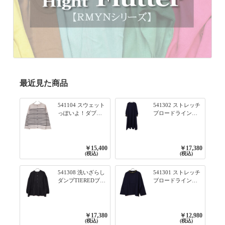
最近見た商品
541104 スウェット
541302 ストレッチ
っぽいよ！ダブル
ブロードライン入
フェイス柄シリー
りリブシリーズ ふ
ズ BORDER 裏の配
んわりスリーブ袖
色が決めて 2WAY
口ライン入りリブ
プルオーバー 101オ
ワンピース 79ネイ
￥15,400
￥17,380
フベージュ×ネイビ
ビー
(税込)
(税込)
ー／レッド
541308 洗いざらし
541301 ストレッチ
ダンプTIEREDブシ
ブロードライン入
リーズ ふんわりテ
りリブシリーズ ロ
ィアード2WAYブラ
ンTのように着れる
ウス 99ブラック/ク
ネックライン入り
ロ
リブプルオーバー
￥17,380
￥12,980
79ネイビー
(税込)
(税込)