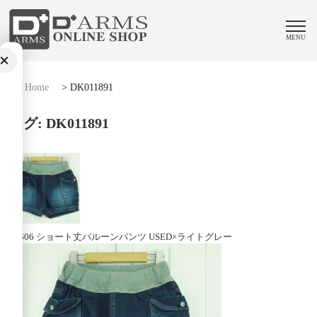
MENU
×
Home
>
DK011891
タグ:
DK011891
02606 ショート丈バルーンパンツ USED×ライトグレー