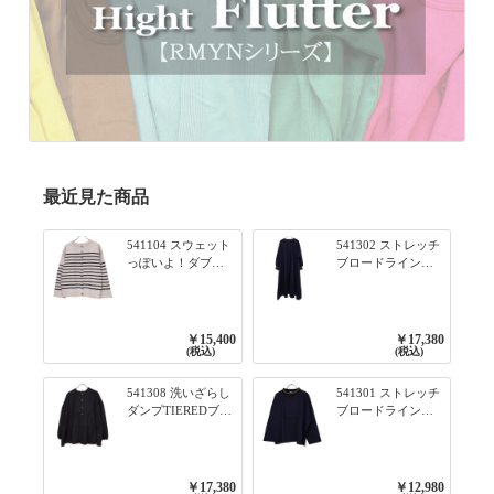
最近見た商品
541104 スウェット
541302 ストレッチ
っぽいよ！ダブル
ブロードライン入
フェイス柄シリー
りリブシリーズ ふ
ズ BORDER 裏の配
んわりスリーブ袖
色が決めて 2WAY
口ライン入りリブ
プルオーバー 101オ
ワンピース 79ネイ
￥15,400
￥17,380
フベージュ×ネイビ
ビー
(税込)
(税込)
ー／レッド
541308 洗いざらし
541301 ストレッチ
ダンプTIEREDブシ
ブロードライン入
リーズ ふんわりテ
りリブシリーズ ロ
ィアード2WAYブラ
ンTのように着れる
ウス 99ブラック/ク
ネックライン入り
ロ
リブプルオーバー
￥17,380
￥12,980