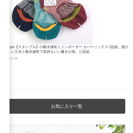
stample【スタンプル】の吸水速乾ミジンボーダー カバーソックス 3足組。脱げ
にくい工夫と吸水速乾で気持ちいい履き心地。三足組。
2018.5.18
お気に入り一覧