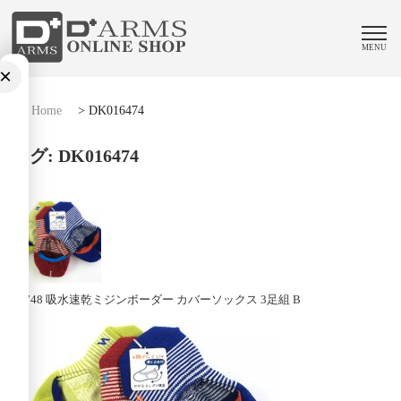
MENU
×
Home
>
DK016474
タグ:
DK016474
71748 吸水速乾ミジンボーダー カバーソックス 3足組 B