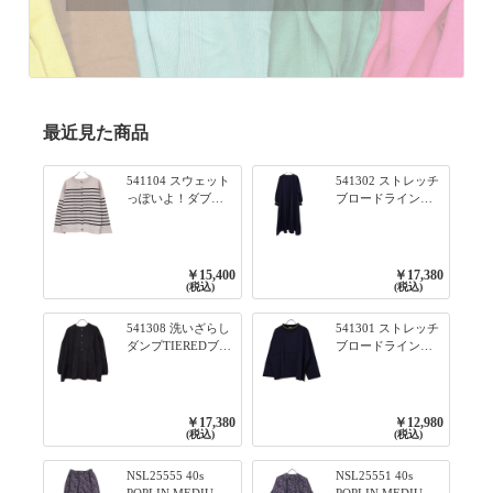
最近見た商品
541104 スウェット
541302 ストレッチ
っぽいよ！ダブル
ブロードライン入
フェイス柄シリー
りリブシリーズ ふ
ズ BORDER 裏の配
んわりスリーブ袖
色が決めて 2WAY
口ライン入りリブ
プルオーバー 101オ
ワンピース 79ネイ
￥15,400
￥17,380
フベージュ×ネイビ
ビー
(税込)
(税込)
ー／レッド
541308 洗いざらし
541301 ストレッチ
ダンプTIEREDブシ
ブロードライン入
リーズ ふんわりテ
りリブシリーズ ロ
ィアード2WAYブラ
ンTのように着れる
ウス 99ブラック/ク
ネックライン入り
ロ
リブプルオーバー
￥17,380
￥12,980
79ネイビー
(税込)
(税込)
NSL25555 40s
NSL25551 40s
POPLIN MEDIUM
POPLIN MEDIUM