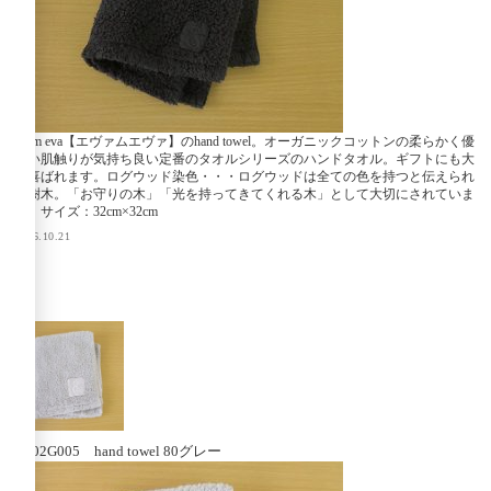
evam eva【エヴァムエヴァ】のhand towel。オーガニックコットンの柔らかく優
しい肌触りが気持ち良い定番のタオルシリーズのハンドタオル。ギフトにも大
変喜ばれます。ログウッド染色・・・ログウッドは全ての色を持つと伝えられ
る樹木。「お守りの木」「光を持ってきてくれる木」として大切にされていま
す。サイズ：32cm×32cm
2016.10.21
V002G005 hand towel 80グレー