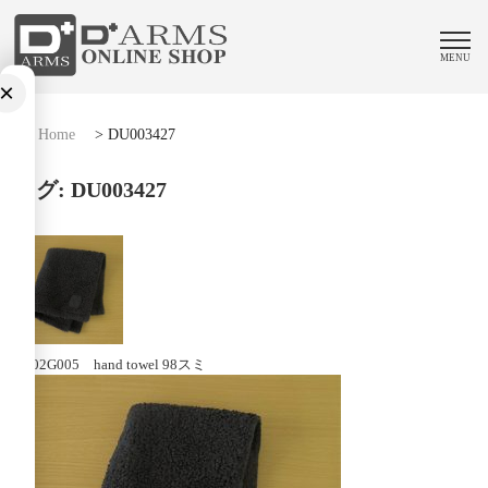
MENU
×
Home
>
DU003427
タグ:
DU003427
V002G005 hand towel 98スミ