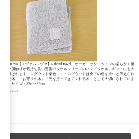
evam eva【エヴァムエヴァ】のhand towel。オーガニックコットンの柔らかく優
しい肌触りが気持ち良い定番のタオルシリーズのハンドタオル。ギフトにも大
変喜ばれます。ログウッド染色・・・ログウッドは全ての色を持つと伝えられ
る樹木。「お守りの木」「光を持ってきてくれる木」として大切にされていま
す。サイズ：32cm×32cm
2016.2.22